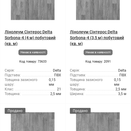
Лінолеум Сінтерос Delta
Лінолеум Сінтерос Delta
Sorbona-4 (4 м) побутовий
Sorbona-4 (3,5 м) побутовий
(кв. м)
(кв. м)
Немає в наявності
Немає в наявності
Код товару: 73633
Код товару: 2091
Серія:
Delta
Серія:
Delta
Підстава:
ПВХ
Підстава:
ПВХ
Товщина захисного
0,15
Товщина захисного
0,15
шару:
мм
шару:
мм
Клас:
21
Товщина:
2,5 мм
Товщина:
2,5 мм
Ширина:
3,5 м
Продано
Продано