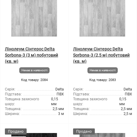
Лінолеум Сінтерос Delta
Лінолеум Сінтерос Delta
Sorbona-3 (3 м) побутовий
Sorbona-3 (2,5 м) побутовий
(кв. м)
(кв. м)
Немає в наявності
Немає в наявності
Код товару: 2084
Код товару: 2083
Серія:
Delta
Серія:
Delta
Підстава:
ПВХ
Підстава:
ПВХ
Товщина захисного
0,15
Товщина захисного
0,15
шару:
мм
шару:
мм
Товщина:
2,5 мм
Товщина:
2,5 мм
Ширина:
3 м
Ширина:
2,5 м
Продано
Продано