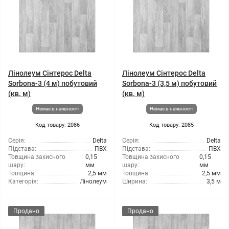
Лінолеум Сінтерос Delta
Лінолеум Сінтерос Delta
Sorbona-3 (4 м) побутовий
Sorbona-3 (3,5 м) побутовий
(кв. м)
(кв. м)
Немає в наявності
Немає в наявності
Код товару: 2086
Код товару: 2085
Серія:
Delta
Серія:
Delta
Підстава:
ПВХ
Підстава:
ПВХ
Товщина захисного
0,15
Товщина захисного
0,15
шару:
мм
шару:
мм
Товщина:
2,5 мм
Товщина:
2,5 мм
Категорія:
Лінолеум
Ширина:
3,5 м
Продано
Продано