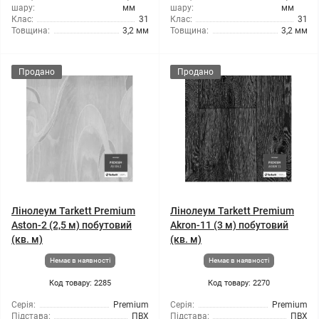
шару:
мм
шару:
мм
Клас:
31
Клас:
31
Товщина:
3,2 мм
Товщина:
3,2 мм
Продано
Продано
Лінолеум Tarkett Premium
Лінолеум Tarkett Premium
Aston-2 (2,5 м) побутовий
Akron-11 (3 м) побутовий
(кв. м)
(кв. м)
Немає в наявності
Немає в наявності
Код товару: 2285
Код товару: 2270
Серія:
Premium
Серія:
Premium
Підстава:
ПВХ
Підстава:
ПВХ