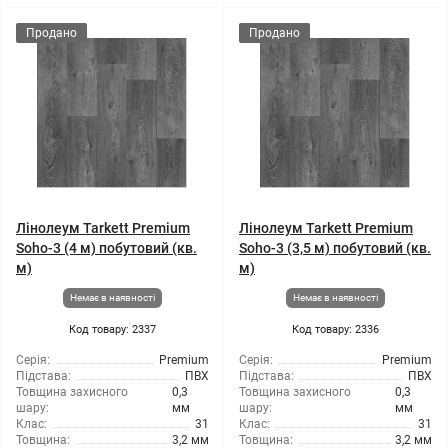
Продано
Продано
Лінолеум Tarkett Premium
Лінолеум Tarkett Premium
Soho-3 (4 м) побутовий (кв.
Soho-3 (3,5 м) побутовий (кв.
м)
м)
Немає в наявності
Немає в наявності
Код товару: 2337
Код товару: 2336
Серія:
Premium
Серія:
Premium
Підстава:
ПВХ
Підстава:
ПВХ
Товщина захисного
0,3
Товщина захисного
0,3
шару:
мм
шару:
мм
Клас:
31
Клас:
31
Товщина:
3,2 мм
Товщина:
3,2 мм