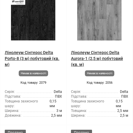
Лінолеум Сінтерос Delta
Лінолеум Сінтерос Delta
Porto-8 (3 м) побутовий (кв.
Aurora-1 (2,5 м) побутовий
м)
(кв. м)
Немає в наявності
Немає в наявності
Код товару: 2079
Код товару: 2056
Серія:
Delta
Серія:
Delta
Підстава:
ПВХ
Підстава:
ПВХ
Товщина захисного
0,15
Товщина захисного
0,15
шару:
мм
шару:
мм
Ширина:
3 м
Товщина:
2,5 мм
Довжина:
2,5 мм
Ширина:
2,5 м
Продано
Продано