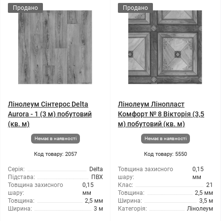
Продано
Продано
Лінолеум Сінтерос Delta
Лінолеум Лінопласт
Aurora - 1 (3 м) побутовий
Комфорт № 8 Вікторія (3,5
(кв. м)
м) побутовий (кв. м)
Немає в наявності
Немає в наявності
Код товару: 2057
Код товару: 5550
Серія:
Delta
Товщина захисного
0,15
Підстава:
ПВХ
шару:
мм
Товщина захисного
0,15
Клас:
21
шару:
мм
Товщина:
2,5 мм
Товщина:
2,5 мм
Ширина:
3,5 м
Ширина:
3 м
Категорія:
Лінолеум