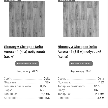
Лінолеум Сінтерос Delta
Лінолеум Сінтерос Delta
Aurora - 1 (4 м) побутовий
Aurora - 1 (3,5 м) побутовий
(кв. м)
(кв. м)
Немає в наявності
Немає в наявності
Код товару: 2059
Код товару: 2058
Серія:
Delta
Серія:
Delta
Підстава:
ПВХ
Підстава:
ПВХ
Товщина захисного
0,15
Товщина захисного
0,15
шару:
мм
шару:
мм
Товщина:
2,5 мм
Товщина:
2,5 мм
Категорія:
Лінолеум
Ширина:
3,5 м