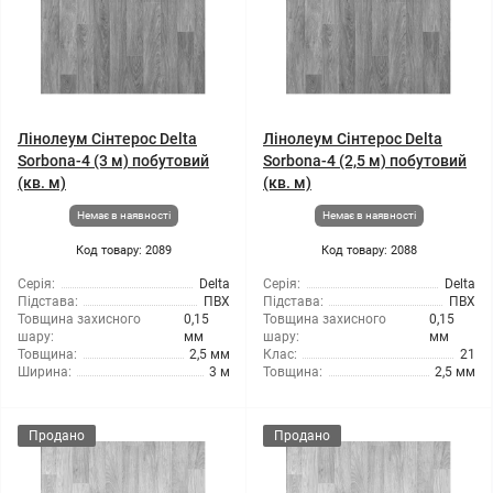
Лінолеум Сінтерос Delta
Лінолеум Сінтерос Delta
Sorbona-4 (3 м) побутовий
Sorbona-4 (2,5 м) побутовий
(кв. м)
(кв. м)
Немає в наявності
Немає в наявності
Код товару: 2089
Код товару: 2088
Серія:
Delta
Серія:
Delta
Підстава:
ПВХ
Підстава:
ПВХ
Товщина захисного
0,15
Товщина захисного
0,15
шару:
мм
шару:
мм
Товщина:
2,5 мм
Клас:
21
Ширина:
3 м
Товщина:
2,5 мм
Продано
Продано