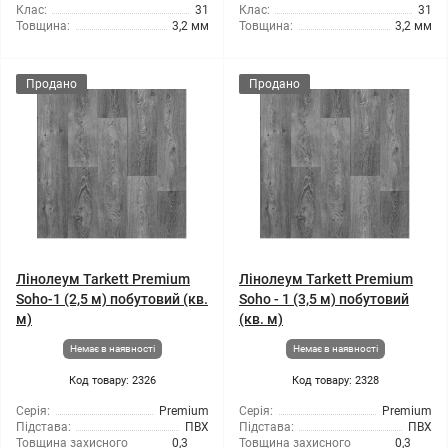
Клас:
31
Клас:
31
Товщина:
3,2 мм
Товщина:
3,2 мм
Продано
Продано
Лінолеум Tarkett Premium
Лінолеум Tarkett Premium
Soho-1 (2,5 м) побутовий (кв.
Soho - 1 (3,5 м) побутовий
м)
(кв. м)
Немає в наявності
Немає в наявності
Код товару: 2326
Код товару: 2328
Серія:
Premium
Серія:
Premium
Підстава:
ПВХ
Підстава:
ПВХ
Товщина захисного
0,3
Товщина захисного
0,3