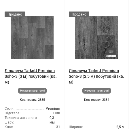
Продано
Продано
Лінолеум Tarkett Premium
Лінолеум Tarkett Premium
Soho-3 (3 м) побутовий (кв.
Soho-3 (2,5 м) побутовий (кв.
м)
м)
Немає в наявності
Немає в наявності
Код товару: 2335
Код товару: 2334
Серія:
Premium
Підстава:
ПВХ
Товщина захисного
0,3
шару:
мм
Клас:
31
Ширина:
2,5 м