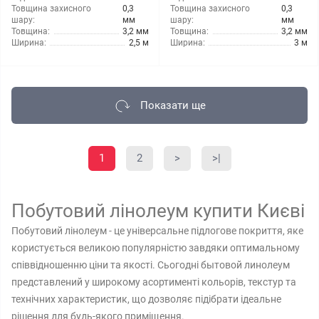
Товщина захисного
0,3
Товщина захисного
0,3
шару:
мм
шару:
мм
Товщина:
3,2 мм
Товщина:
3,2 мм
Ширина:
2,5 м
Ширина:
3 м
Показати ще
1
2
>
>|
Побутовий лінолеум купити Києві
Побутовий лінолеум - це універсальне підлогове покриття, яке
користується великою популярністю завдяки оптимальному
співвідношенню ціни та якості. Сьогодні бытовой линолеум
представлений у широкому асортименті кольорів, текстур та
технічних характеристик, що дозволяє підібрати ідеальне
рішення для будь-якого приміщення.