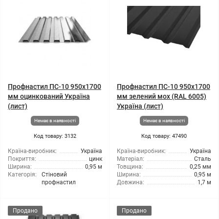
Профнастил ПС-10 950x1700
Профнастил ПС-10 950x1700
мм оцинкований Україна
мм зелений мох (RAL 6005)
(лист)
Україна (лист)
Немає в наявності
Немає в наявності
Код товару: 3132
Код товару: 47490
Країна-виробник:
Україна
Країна-виробник:
Україна
Покриття:
цинк
Матеріал:
Сталь
Ширина:
0,95 м
Товщина:
0,25 мм
Категорія:
Стіновий
Ширина:
0,95 м
профнастил
Довжина:
1,7 м
Продано
Продано