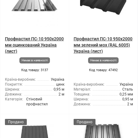
Профнастил ПС-10 950x2000
Профнастил ПС-10 950x2000
мм оцинкований Україна
мм зелений мох (RAL 6005)
(лист)
Україна (лист)
Немає в наявності
Немає в наявності
Код товару: 3137
Код товару: 47492
Країна-виробник:
Україна
Покриття:
цинк
Країна-виробник:
Україна
Ширина:
0,95 м
Матеріал:
Сталь
Довжина:
2 м
Товщина:
0,25 мм
Категорія:
Стіновий
Ширина:
0,95 м
профнастил
Довжина:
2 м
Продано
Продано