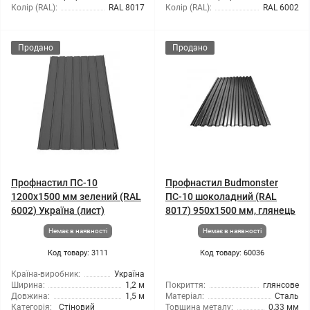
Колір (RAL):
RAL 8017
Колір (RAL):
RAL 6002
Продано
Продано
Профнастил ПС-10
Профнастил Budmonster
1200x1500 мм зелений (RAL
ПС-10 шоколадний (RAL
6002) Україна (лист)
8017) 950x1500 мм, глянець
Немає в наявності
Немає в наявності
Код товару: 3111
Код товару: 60036
Країна-виробник:
Україна
Ширина:
1,2 м
Покриття:
глянсове
Довжина:
1,5 м
Матеріал:
Сталь
Категорія:
Стіновий
Товщина металу:
0,33 мм