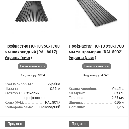
Профнастил ПС-10 950x1700
Профнастил ПС-10 950x1700
мм шоколадний (RAL 8017)
мм ультрамарин (RAL 5002)
Україна (лист)
Україна (лист)
Немає в наявності
Немає в наявності
Код товару: 3134
Код товару: 47491
Країна-виробник:
Україна
Ширина:
0,95 м
Країна-виробник:
Україна
Категорія:
Стіновий
Матеріал:
Сталь
профнастил
Товщина:
0,25 мм
Колір (RAL):
RAL 8017
Ширина:
0,95 м
Кольорова гама:
шоколадний
Довжина:
1,7 м
Продано
Продано