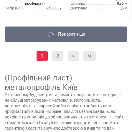
профнастил
Ширина:
0,95 м
Колір (RAL):
RAL 6002
Довжина:
1,5 м
Показати ще
1
2
>
>|
(Профільний лист)
металопрофіль Київ
У сучасному будівництві та ремонті профнастил — це один із
найбільш затребуваних матеріалів. Його міцність,
довговічність та широкий вибір варіантів роблять лист
профнастилу відмінним рішенням для безлічі завдань, від
покрівлі та парканів до облицювання стін та огорож. На сайті
інтернет-магазин Гігабуд ви зможете купити профнастил з
гарантією якості та зручною доставкою в Київ та по всій