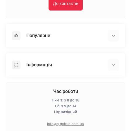
До контактів
Популярне
Гіпсокартон
OSB
Інформація
Пінопласт
Пінополістирол
Доставка
Мінеральна вата
Оплата
Час роботи
Клей для плитки
Контакти
Пн-Пт: з 8 до 18
Гарантія та повернення
Сб: з 9 до 14
Нд: вихідний
Про магазин
Політика конфіденційності
info@gigabud.com.ua
Відгуки