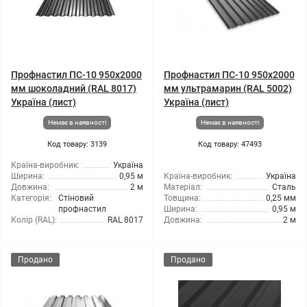
Профнастил ПС-10 950x2000
Профнастил ПС-10 950x2000
мм шоколадний (RAL 8017)
мм ультрамарин (RAL 5002)
Україна (лист)
Україна (лист)
Немає в наявності
Немає в наявності
Код товару: 3139
Код товару: 47493
Країна-виробник:
Україна
Ширина:
0,95 м
Країна-виробник:
Україна
Довжина:
2 м
Матеріал:
Сталь
Категорія:
Стіновий
Товщина:
0,25 мм
профнастил
Ширина:
0,95 м
Колір (RAL):
RAL 8017
Довжина:
2 м
Продано
Продано