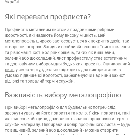
Україні.
Які переваги профлиста?
Профлист є металевим листом з поздовжніми ребрами
жорсткості, які надають йому високу міцність. Цей
металопрофіль широко застосовується як покриття дахів, так
створення огорож. Завдяки особливій технології виготовлення
та різноманітності колірних рішень, таких як вишневий,
зелений або шоколадний, лист профнастилу стає естетичним
та довговічним вибором для будь-яких проектів.
Оцинкований
лист
, у свою чергу, ідеально підходить для використання в
умовах підвищеної вологості, забезпечуючи надійний захист
від іржі та тривалий термін служби.
Важливість вибору металопрофілю
При виборі металопрофілю для будівельних потреб слід
звернути увагу на його покриття та колір. Якісні покриття, такі
як глянсове або цинк, дозволяють значно продовжити термін
служби матеріалу. Підбираючи колір профільного листа — будь
то вишневий, зелений або шоколадний - Можна створити