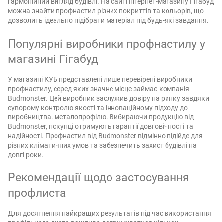
гармонійний вигляд будівлі. На сайті інтернет-магазину Гігабуд
можна знайти профнастил різних покриттів та кольорів, що
дозволить ідеально підібрати матеріал під будь-які завдання.
Популярні виробники профнастилу у
магазині Гігабуд
У магазині КУБ представлені лише перевірені виробники
профнастилу, серед яких значне місце займає компанія
Budmonster. Цей виробник заслужив довіру на ринку завдяки
суворому контролю якості та інноваційному підходу до
виробництва. металопрофілю. Вибираючи продукцію від
Budmonster, покупці отримують гарантії довговічності та
надійності. Профнастил від Budmonster відмінно підійде для
різних кліматичних умов та забезпечить захист будівлі на
довгі роки.
Рекомендації щодо застосування
профлиста
Для досягнення найкращих результатів під час використання