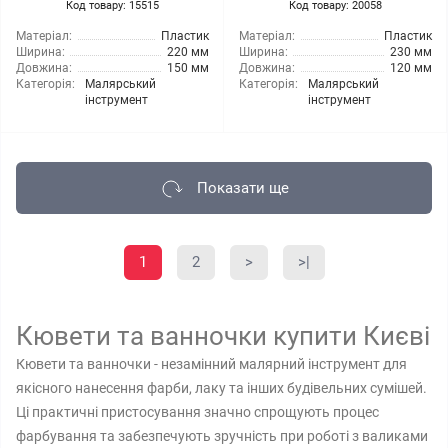
Код товару: 15515
Код товару: 20058
Матеріал:
Пластик
Матеріал:
Пластик
Ширина:
220 мм
Ширина:
230 мм
Довжина:
150 мм
Довжина:
120 мм
Категорія:
Малярський
Категорія:
Малярський
інструмент
інструмент
Показати ще
1
2
>
>|
Кювети та ванночки купити Києві
Кювети та ванночки - незамінний малярний інструмент для
якісного нанесення фарби, лаку та інших будівельних сумішей.
Ці практичні пристосування значно спрощують процес
фарбування та забезпечують зручність при роботі з валиками