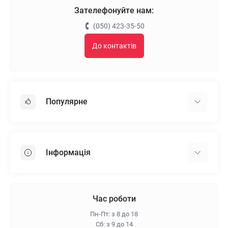
Зателефонуйте нам:
(050) 423-35-50
До контактів
Популярне
Гіпсокартон
OSB
Інформація
Пінопласт
Пінополістирол
Доставка
Мінеральна вата
Оплата
Час роботи
Клей для плитки
Контакти
Пн-Пт: з 8 до 18
Гарантія та повернення
Сб: з 9 до 14