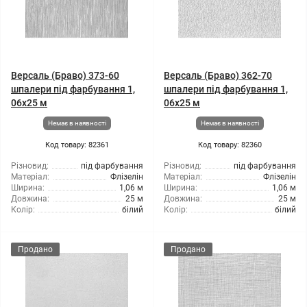
Версаль (Браво) 373-60
Версаль (Браво) 362-70
шпалери під фарбування 1,
шпалери під фарбування 1,
06x25 м
06x25 м
Немає в наявності
Немає в наявності
Код товару: 82361
Код товару: 82360
Різновид:
під фарбування
Різновид:
під фарбування
Матеріал:
Флізелін
Матеріал:
Флізелін
Ширина:
1,06 м
Ширина:
1,06 м
Довжина:
25 м
Довжина:
25 м
Колір:
білий
Колір:
білий
Продано
Продано