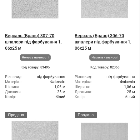
Версаль (Браво) 307-70
Версаль (Браво) 306-70
шпалери під фарбування 1,
шпалери під фарбування 1,
06x25 м
06x25 м
Немає в наявності
Немає в наявності
Код товару: 83495
Код товару: 82366
Різновид:
під фарбування
Різновид:
під фарбування
Матеріал:
Флізелін
Матеріал:
Флізелін
Ширина:
1,06 м
Ширина:
1,06 м
Довжина:
25 м
Довжина:
25 м
Колір:
білий
Колір:
білий
Продано
Продано