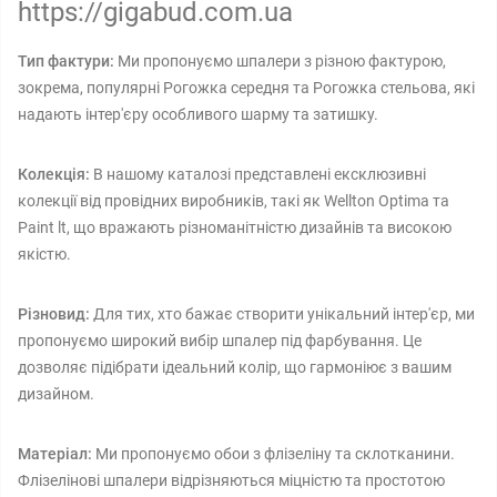
https://gigabud.com.ua
Тип фактури:
Ми пропонуємо шпалери з різною фактурою,
зокрема, популярні Рогожка середня та Рогожка стельова, які
надають інтер'єру особливого шарму та затишку.
Колекція:
В нашому каталозі представлені ексклюзивні
колекції від провідних виробників, такі як Wellton Optima та
Paint lt, що вражають різноманітністю дизайнів та високою
якістю.
Різновид:
Для тих, хто бажає створити унікальний інтер'єр, ми
пропонуємо широкий вибір шпалер під фарбування. Це
дозволяє підібрати ідеальний колір, що гармоніює з вашим
дизайном.
Матеріал:
Ми пропонуємо обои з флізеліну та склотканини.
Флізелінові шпалери відрізняються міцністю та простотою