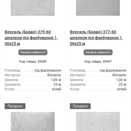
Версаль (Браво) 379-60
Версаль (Браво) 377-60
шпалери під фарбування 1,
шпалери під фарбування 1,
06x25 м
06x25 м
Немає в наявності
Немає в наявності
Код товару: 83500
Код товару: 83497
Різновид:
під фарбування
Різновид:
під фарбування
Матеріал:
Флізелін
Матеріал:
Флізелін
Ширина:
1,06 м
Ширина:
1,06 м
Довжина:
25 м
Довжина:
25 м
Колір:
білий
Колір:
білий
Продано
Продано