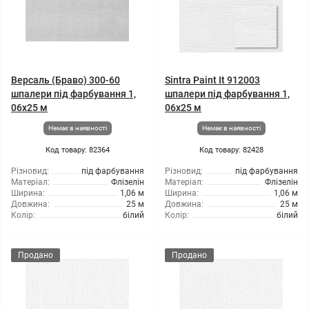
Версаль (Браво) 300-60
Sintra Paint It 912003
шпалери під фарбування 1,
шпалери під фарбування 1,
06x25 м
06x25 м
Немає в наявності
Немає в наявності
Код товару: 82364
Код товару: 82428
Різновид:
під фарбування
Різновид:
під фарбування
Матеріал:
Флізелін
Матеріал:
Флізелін
Ширина:
1,06 м
Ширина:
1,06 м
Довжина:
25 м
Довжина:
25 м
Колір:
білий
Колір:
білий
Продано
Продано