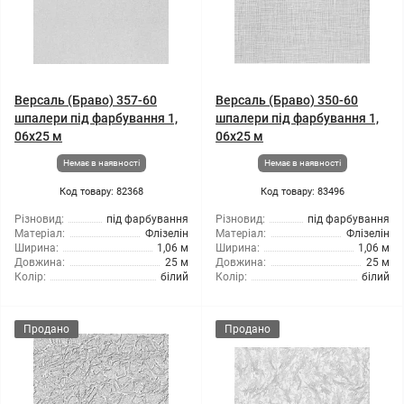
Версаль (Браво) 357-60
Версаль (Браво) 350-60
шпалери під фарбування 1,
шпалери під фарбування 1,
06x25 м
06x25 м
Немає в наявності
Немає в наявності
Код товару: 82368
Код товару: 83496
Різновид:
під фарбування
Різновид:
під фарбування
Матеріал:
Флізелін
Матеріал:
Флізелін
Ширина:
1,06 м
Ширина:
1,06 м
Довжина:
25 м
Довжина:
25 м
Колір:
білий
Колір:
білий
Продано
Продано