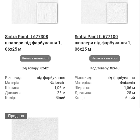
Sintra Paint It 677308
Sintra Paint It 677100
шпалери під фарбування 1,
шпалери під фарбування 1,
06x25 м
06x25 м
Немає в наявності
Немає в наявності
Код товару: 82421
Код товару: 82418
Різновид:
під фарбування
Різновид:
під фарбування
Матеріал:
Флізелін
Матеріал:
Флізелін
Ширина:
1,06 м
Ширина:
1,06 м
Довжина:
25 м
Довжина:
25 м
Колір:
білий
Колір:
білий
Продано