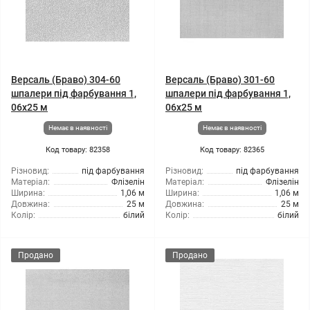
Версаль (Браво) 304-60
Версаль (Браво) 301-60
шпалери під фарбування 1,
шпалери під фарбування 1,
06x25 м
06x25 м
Немає в наявності
Немає в наявності
Код товару: 82358
Код товару: 82365
Різновид:
під фарбування
Різновид:
під фарбування
Матеріал:
Флізелін
Матеріал:
Флізелін
Ширина:
1,06 м
Ширина:
1,06 м
Довжина:
25 м
Довжина:
25 м
Колір:
білий
Колір:
білий
Продано
Продано