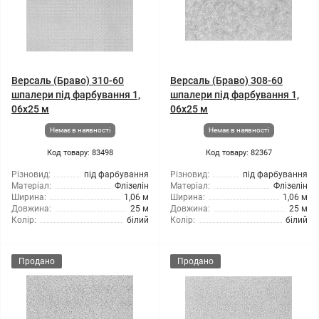
Версаль (Браво) 310-60
Версаль (Браво) 308-60
шпалери під фарбування 1,
шпалери під фарбування 1,
06x25 м
06x25 м
Немає в наявності
Немає в наявності
Код товару: 83498
Код товару: 82367
Різновид:
під фарбування
Різновид:
під фарбування
Матеріал:
Флізелін
Матеріал:
Флізелін
Ширина:
1,06 м
Ширина:
1,06 м
Довжина:
25 м
Довжина:
25 м
Колір:
білий
Колір:
білий
Продано
Продано