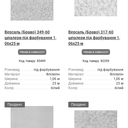
Версаль (Браво) 349-60
Версаль (Браво) 317-60
шпалери під фарбування 1,
шпалери під фарбування 1,
06x25 м
06x25 м
Немає в наявності
Немає в наявності
Код товару: 83499
Код товару: 82359
Різновид:
під фарбування
Різновид:
під фарбування
Матеріал:
Флізелін
Матеріал:
Флізелін
Ширина:
1,06 м
Ширина:
1,06 м
Довжина:
25 м
Довжина:
25 м
Колір:
білий
Колір:
білий
Продано
Продано