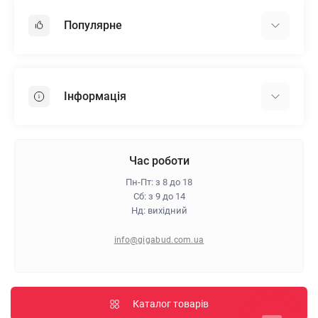
Популярне
Гіпсокартон
OSB
Інформація
Пінопласт
Пінополістирол
Доставка
Мінеральна вата
Оплата
Час роботи
Клей для плитки
Контакти
Пн-Пт: з 8 до 18
Гарантія та повернення
Сб: з 9 до 14
Нд: вихідний
Про магазин
Політика конфіденційності
info@gigabud.com.ua
Відгуки
Блог
Карта сайту
Каталог товарів
Виробники