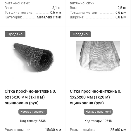
витяжної сітки:
витяжної сітки:
Вага:
3,1 кг
Вага:
2,5 кг
Товщина металу:
0,6 мм
Товщина металу:
0,6 мм
Категорія:
Металеві сітки
Ширина:
0,8 мм
Продано
Продано
Сітка просічно-витяжна 0,
Сітка просічно-витяжна 0,
6x15x30 мм (1x10 м)
5x25x60 мм (1x20 м)
оцинкована (рул)
оцинкована (рул)
Немає в наявності
Немає в наявності
Код товару: 3338
Код товару: 10648
Розмір комірки:
15x30 мм
Розмір комірки:
25x60 мм