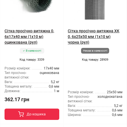
Сітка просічно-витяжна 0,
Сітка просічно-витяжна ХК
6x17x40 мм (1x10 м)
0, 6x25x50 мм (1x10 м)
оцинкована (рул)
чорна (рул)
В наявності
Немає в наявності
Код товару: 3339
Код товару: 28909
Розмір комірки:
17x40 мм
Тип просічно-
оцинкована
витяжної сітки:
Вага:
5,2 кг
Товщина металу:
0,6 мм
Довжина:
1 м
Розмір комірки:
25x50 мм
Тип просічно-
холоднокатана
362.17 грн
витяжної сітки:
Вага:
5,2 кг
Товщина металу:
0,6 мм
До кошика
Ширина:
0,6 мм