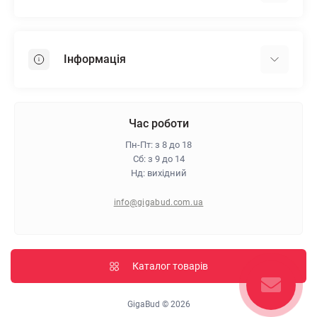
Гіпсокартон
OSB
Інформація
Пінопласт
Пінополістирол
Доставка
Мінеральна вата
Оплата
Час роботи
Клей для плитки
Контакти
Пн-Пт: з 8 до 18
Гарантія та повернення
Сб: з 9 до 14
Нд: вихідний
Про магазин
Політика конфіденційності
info@gigabud.com.ua
Відгуки
Блог
Карта сайту
Каталог товарів
Виробники
GigaBud © 2026