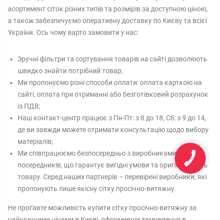
асортимент сіток різних типів та розмірів за доступною ціною,
а також забезпечуємо оперативну доставку по Києву та всієї
України. Ось чому варто замовити у нас:
Зручні фільтри та сортування товарів на сайті дозволяють
швидко знайти потрібний товар;
Ми пропонуємо різні способи оплати: оплата карткою на
сайті, оплата при отриманні або безготівковий розрахунок
із ПДВ;
Наш контакт-центр працює з Пн-Пт: з 8 до 18, Сб: з 9 до 14,
де ви завжди можете отримати консультацію щодо вибору
матеріалів;
Ми співпрацюємо безпосередньо з виробниками без
посередників, що гарантує вигідні умови та оригінальність
товару. Серед наших партнерів – перевірені виробники, які
пропонують лише якісну сітку просічно-витяжну.
Не проґавте можливість купити сітку просічно-витяжну за
найкращими цінами в Києві, оформивши замовлення в