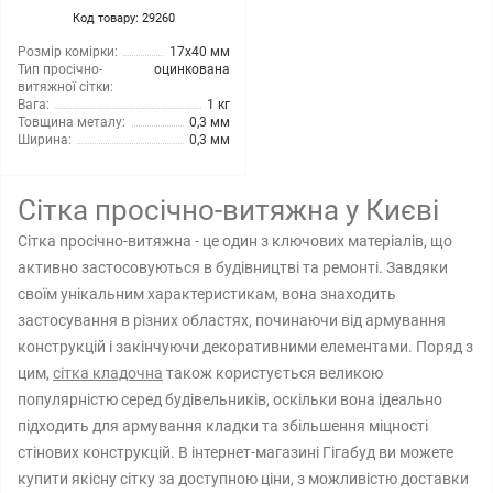
Код товару: 29260
Розмір комірки:
17x40 мм
Тип просічно-
оцинкована
витяжної сітки:
Вага:
1 кг
Товщина металу:
0,3 мм
Ширина:
0,3 мм
Сітка просічно-витяжна у Києві
Сітка просічно-витяжна - це один з ключових матеріалів, що
активно застосовуються в будівництві та ремонті. Завдяки
своїм унікальним характеристикам, вона знаходить
застосування в різних областях, починаючи від армування
конструкцій і закінчуючи декоративними елементами. Поряд з
цим,
сітка кладочна
також користується великою
популярністю серед будівельників, оскільки вона ідеально
підходить для армування кладки та збільшення міцності
стінових конструкцій. В інтернет-магазині Гігабуд ви можете
купити якісну сітку за доступною ціни, з можливістю доставки