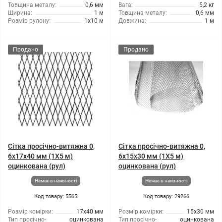
Товщина металу:
0,6 мм
Вага:
5,2 кг
Ширина:
1 м
Товщина металу:
0,6 мм
Розмір рулону:
1x10 м
Довжина:
1 м
Продано
Продано
Сітка просічно-витяжна 0,
Сітка просічно-витяжна 0,
6x17x40 мм (1X5 м)
6x15x30 мм (1X5 м)
оцинкована (рул)
оцинкована (рул)
Немає в наявності
Немає в наявності
Код товару: 5565
Код товару: 29266
Розмір комірки:
17x40 мм
Розмір комірки:
15x30 мм
Тип просічно-
оцинкована
Тип просічно-
оцинкована