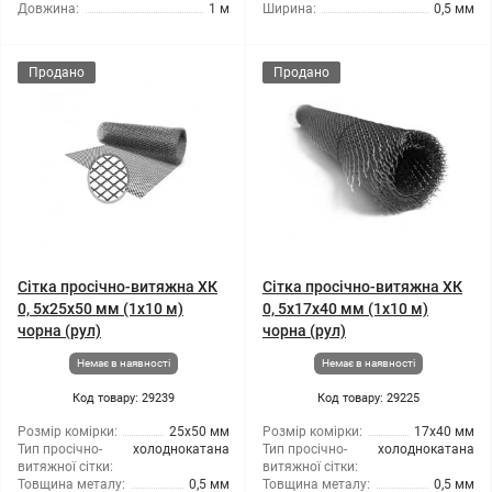
Довжина:
1 м
Ширина:
0,5 мм
Продано
Продано
Сітка просічно-витяжна ХК
Сітка просічно-витяжна ХК
0, 5x25x50 мм (1x10 м)
0, 5x17x40 мм (1x10 м)
чорна (рул)
чорна (рул)
Немає в наявності
Немає в наявності
Код товару: 29239
Код товару: 29225
Розмір комірки:
25x50 мм
Розмір комірки:
17x40 мм
Тип просічно-
холоднокатана
Тип просічно-
холоднокатана
витяжної сітки:
витяжної сітки:
Товщина металу:
0,5 мм
Товщина металу:
0,5 мм