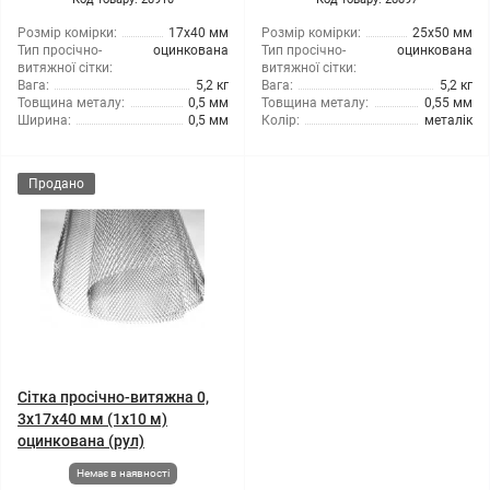
Розмір комірки:
17x40 мм
Розмір комірки:
25x50 мм
Тип просічно-
оцинкована
Тип просічно-
оцинкована
витяжної сітки:
витяжної сітки:
Вага:
5,2 кг
Вага:
5,2 кг
Товщина металу:
0,5 мм
Товщина металу:
0,55 мм
Ширина:
0,5 мм
Колір:
металік
Продано
Сітка просічно-витяжна 0,
3x17x40 мм (1x10 м)
оцинкована (рул)
Немає в наявності