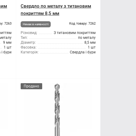
вим
Свердло по металу з титановим
покриттям 8,5 мм
ру: 7263
Код товару: 7262
Немає в наявності
риттям
Різновид:
З титановим покриттям
металу
Тип:
по металу
9 мм
Діаметр:
8,5 мм
1 шт
Фасовка:
1 шт
 і бури
Категорія:
Свердла і бури
Продано