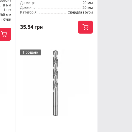
 бетону
Діаметр:
20 мм
8 мм
Довжина:
20 мм
1 шт
Категорія:
Свердла і бури
260 мм
 і бури
35.54 грн
Продано