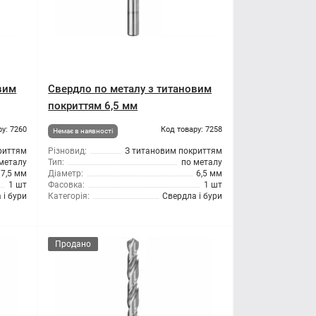
вим
Свердло по металу з титановим
покриттям 6,5 мм
ру: 7260
Код товару: 7258
Немає в наявності
риттям
Різновид:
З титановим покриттям
металу
Тип:
по металу
7,5 мм
Діаметр:
6,5 мм
1 шт
Фасовка:
1 шт
 і бури
Категорія:
Свердла і бури
Продано