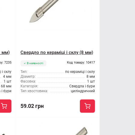
4 мм)
Свердло по кераміці і склу (8 мм)
ру: 7235
Код товару: 10417
В наявності
 і склу
Тип:
по кераміці і склу
4 мм
Діаметр:
8 мм
1 шт
Фасовка:
1 шт
68 мм
Категорія:
Свердла і бури
 і бури
Тип хвостовика:
циліндричний
59.02 грн