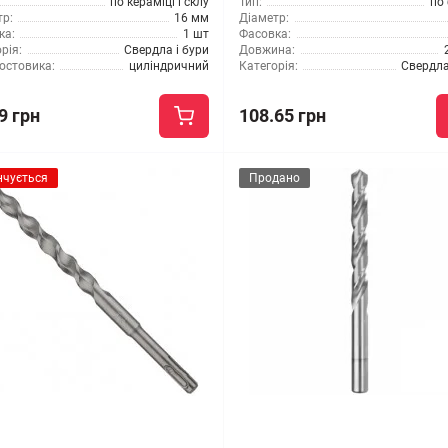
по кераміці і склу
Тип:
по
р:
16 мм
Діаметр:
ка:
1 шт
Фасовка:
рія:
Свердла і бури
Довжина:
остовика:
циліндричний
Категорія:
Свердла
9 грн
108.65 грн
нчується
Продано