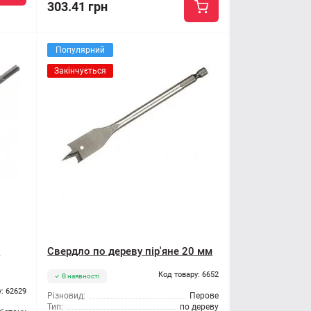
303.41 грн
Популярний
Закінчується
о
Свердло по дереву пір'яне 20 мм
Код товару: 6652
В наявності
: 62629
Різновид:
Перове
Тип:
по дереву