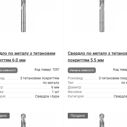
дло по металу з титановим
Свердло по металу з титано
иттям 6,0 мм
покриттям 5,5 мм
Код товару: 7257
Код това
в наявності
Немає в наявності
ид:
З титановим покриттям
Різновид:
З титановим пок
по металу
Тип:
по 
р:
6 мм
Діаметр:
ка:
1 шт
Фасовка:
рія:
Свердла і бури
Категорія:
Свердла
дано
Продано