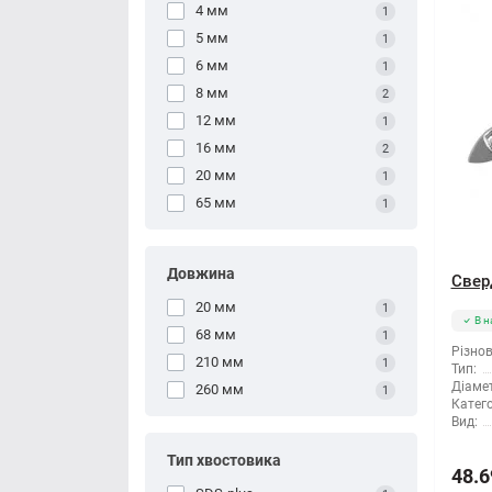
4 мм
1
5 мм
1
6 мм
1
8 мм
2
12 мм
1
16 мм
2
20 мм
1
65 мм
1
Довжина
Сверд
20 мм
1
В н
68 мм
1
Різнов
210 мм
1
Тип:
Діамет
260 мм
1
Катего
Вид:
Тип хвостовика
48.6