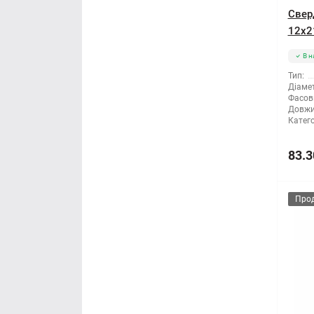
Свер
12x2
В н
Тип:
Діамет
Фасов
Довжи
Катего
83.3
Про