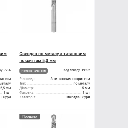
вим
Свердло по металу з титановим
покриттям 5,0 мм
ру: 7256
Код товару: 19992
Немає в наявності
риттям
Різновид:
З титановим покриттям
металу
Тип:
по металу
5,5 мм
Діаметр:
5 мм
1 шт
Фасовка:
1 шт
 і бури
Категорія:
Свердла і бури
Продано