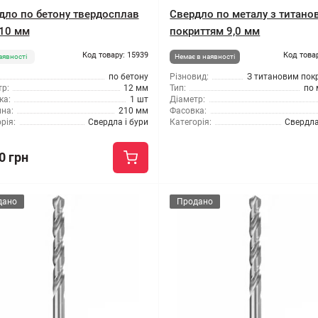
дло по бетону твердосплав
Свердло по металу з титано
10 мм
покриттям 9,0 мм
Код товару: 15939
Код това
аявності
Немає в наявності
по бетону
Різновид:
З титановим пок
р:
12 мм
Тип:
по 
ка:
1 шт
Діаметр:
на:
210 мм
Фасовка:
рія:
Свердла і бури
Категорія:
Свердла
0 грн
дано
Продано