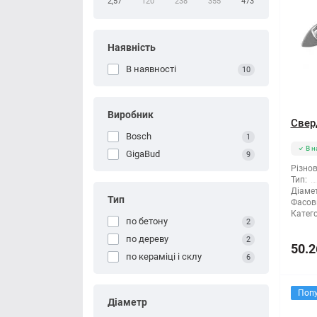
2,57
120
238
355
473
Наявність
В наявності
10
Виробник
Сверд
Bosch
1
В н
GigaBud
9
Різнов
Тип:
Діамет
Тип
Фасов
Катего
по бетону
2
по дереву
2
50.2
по кераміці і склу
6
Поп
Діаметр