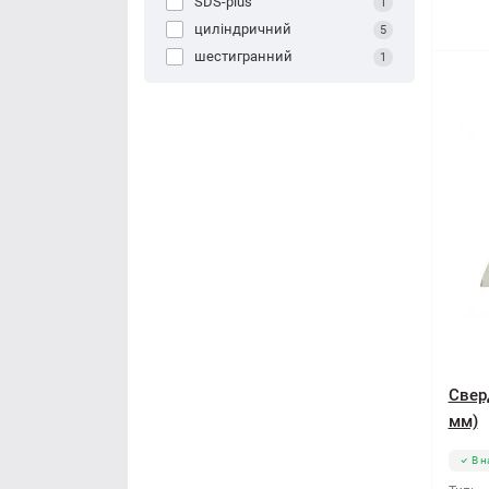
SDS-plus
1
циліндричний
5
шестигранний
1
Сверд
мм)
В н