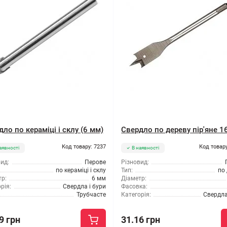
ло по кераміці і склу (6 мм)
Свердло по дереву пір'яне 1
Код товару: 7237
Код товару
аявності
В наявності
ид:
Перове
Різновид:
по кераміці і склу
Тип:
по
р:
6 мм
Діаметр:
рія:
Свердла і бури
Фасовка:
Трубчасте
Категорія:
Свердла
9 грн
31.16 грн