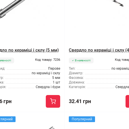
ло по кераміці і склу (5 мм)
Свердло по кераміці і склу (
Код товару: 7236
Код това
аявності
В наявності
ид:
Перове
Тип:
по кераміці
по кераміці і склу
Діаметр:
р:
5 мм
Фасовка:
ка:
1 шт
Довжина:
рія:
Свердла і бури
Категорія:
Свердла
6 грн
32.41 грн
улярний
Популярний