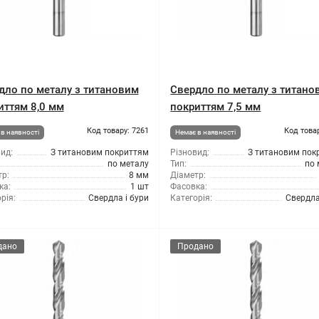
дло по металу з титановим
Свердло по металу з титано
иттям 8,0 мм
покриттям 7,5 мм
Код товару: 7261
Код това
в наявності
Немає в наявності
ид:
З титановим покриттям
Різновид:
З титановим пок
по металу
Тип:
по 
р:
8 мм
Діаметр:
ка:
1 шт
Фасовка:
рія:
Свердла і бури
Категорія:
Свердла
дано
Продано