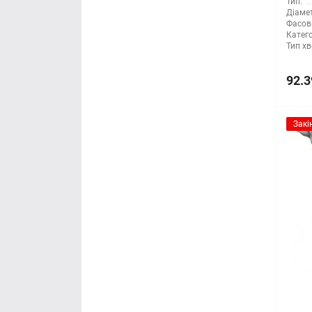
Тип:
Діамет
Фасов
Катего
Тип хв
92.3
Закі