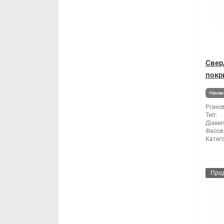
Свер
покр
Немає 
Різнов
Тип:
Діамет
Фасов
Катего
Про