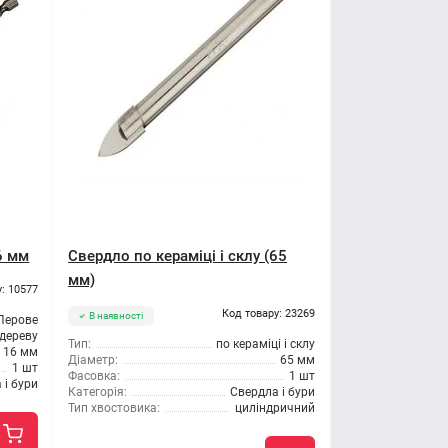
6 мм
Свердло по кераміці і склу (65
мм)
: 10577
Код товару: 23269
В наявності
Перове
 дереву
Тип:
по кераміці і склу
16 мм
Діаметр:
65 мм
1 шт
Фасовка:
1 шт
 і бури
Категорія:
Свердла і бури
Тип хвостовика:
циліндричний