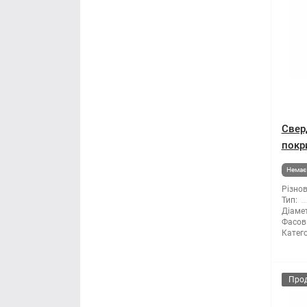
Свер
покр
Немає 
Різнов
Тип:
Діамет
Фасов
Катего
Про