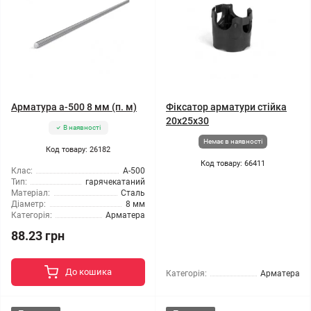
Арматура а-500 8 мм (п. м)
Фіксатор арматури стійка
20x25x30
В наявності
Немає в наявності
Код товару: 26182
Код товару: 66411
Клас:
А-500
Тип:
гарячекатаний
Матеріал:
Сталь
Діаметр:
8 мм
Категорія:
Арматера
88.23 грн
До кошика
Категорія:
Арматера