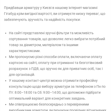
Придбавши арматуру у Києві в нашому інтернет-магазині
Гігабуд крім вигідної вартості, ви отримуєте низку переваг, що
забезпечують зручність та надійність покупки:
На сайті представлені зручні фільтри та можливість
сортування товарів, що дозволяє легко вибрати потрібний
товар за діаметром, матеріалом та іншими
характеристиками.
Ми пропонуємо різні способи оплати, включаючи оплату
карткою на сайті, оплату при отриманні та безготівковий
розрахунок з ПДВ, що зручно як для приватних осіб, так і
для організацій.
У нашому контакт-центрі можна отримати професійну
консультацію щодо вибору арматури за телефоном з Пн по
Пт: 8:00–18:00 та Сб: 9:00–14:00, що допоможе підібрати
оптимальний варіант для конкретних завдань.
Ми співпрацюємо безпосередньо з перевіреними
виробниками арматури, включаючи провідних вітчизняних