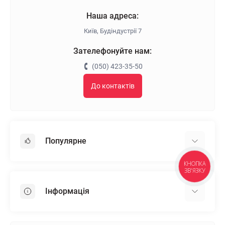
Наша адреса:
Київ, Будіндустрії 7
Зателефонуйте нам:
(050) 423-35-50
До контактів
Популярне
КНОПКА
Гіпсокартон
ЗВ'ЯЗКУ
OSB
Інформація
Пінопласт
Пінополістирол
Доставка
Мінеральна вата