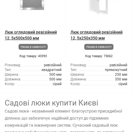
Люк оглядовий ревізійний
Люк оглядовий ревізійний
12, 5x500x500 мм
12, 5x250x350 мм
Немає в наявності
Немає в наявності
Код товару: 43393
Код товару: 75062
Різновид:
ревізійний
Різновид:
ревізійний
Тип:
квадратний
Тип:
прямокутний
Ширина:
500 мм
Ширина:
250 мм
Довжина:
500 мм
Довжина:
350 мм
Колір:
сірий
Колір:
сірий
Садові люки купити Києві
Садові люки - незамінний елемент благоустрою присадибної
ділянки, що забезпечує надійний доступ до підземних
комунікацій та інженерних систем. Сучасний садовый люк