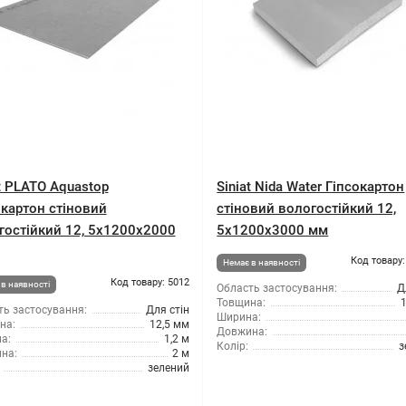
t PLATO Aquastop
Siniat Nida Water Гіпсокартон
окартон стіновий
стіновий вологостійкий 12,
гостійкий 12, 5x1200x2000
5x1200x3000 мм
Код товару:
Немає в наявності
Код товару: 5012
в наявності
Область застосування:
Д
Товщина:
ть застосування:
Для стін
Ширина:
на:
12,5 мм
Довжина:
а:
1,2 м
Колір:
з
на:
2 м
зелений