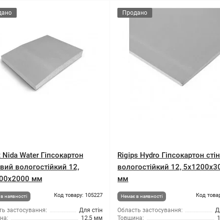
дано
Продано
t Nida Water Гіпсокартон
Rigips Hydro Гіпсокартон сті
овий вологостійкий 12,
вологостійкий 12, 5x1200x3
00x2000 мм
мм
Код товару: 105227
Код това
в наявності
Немає в наявності
ть застосування:
Для стін
Область застосування:
Д
на:
12,5 мм
Товщина: