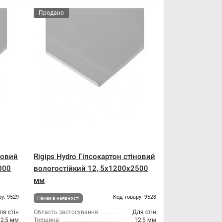
Продано
новий
Rigips Hydro Гіпсокартон стіновий
000
вологостійкий 12, 5x1200x2500
мм
ру: 9529
Код товару: 9528
Немає в наявності
ля стін
Область застосування:
Для стін
12,5 мм
Товщина:
12,5 мм