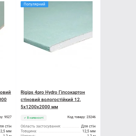
Популярний
новий
Rigips 4pro Hydro Гіпсокартон
000
стіновий вологостійкий 12,
5x1200x2000 мм
ру: 9527
Код товару: 23246
В наявності
ля стін
Область застосування:
Для стін
12,5 мм
Товщина:
12,5 мм