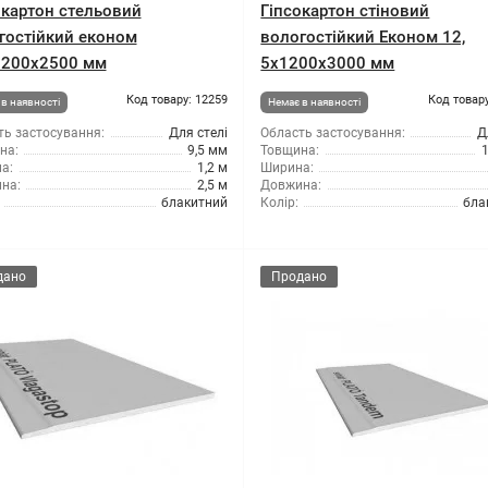
окартон стельовий
Гіпсокартон стіновий
гостійкий економ
вологостійкий Економ 12,
1200x2500 мм
5x1200x3000 мм
Код товару: 12259
Код товару
в наявності
Немає в наявності
ть застосування:
Для стелі
Область застосування:
Д
на:
9,5 мм
Товщина:
а:
1,2 м
Ширина:
на:
2,5 м
Довжина:
блакитний
Колір:
бла
дано
Продано