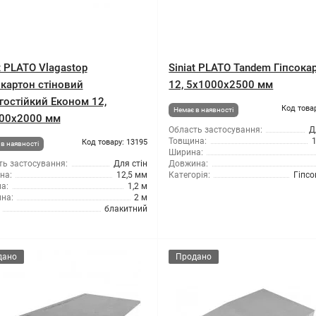
t PLATO Vlagastop
Siniat PLATO Tandem Гіпсока
окартон стіновий
12, 5x1000x2500 мм
гостійкий Економ 12,
Код това
Немає в наявності
00x2000 мм
Область застосування:
Д
Товщина:
Код товару: 13195
в наявності
Ширина:
ть застосування:
Для стін
Довжина:
на:
12,5 мм
Категорія:
Гіпсо
а:
1,2 м
на:
2 м
блакитний
дано
Продано