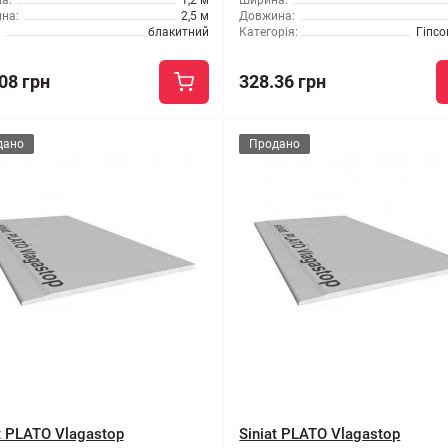
а:
1,2 м
Ширина:
на:
2,5 м
Довжина:
блакитний
Категорія:
Гіпсо
08 грн
328.36 грн
дано
Продано
t PLATO Vlagastop
Siniat PLATO Vlagastop