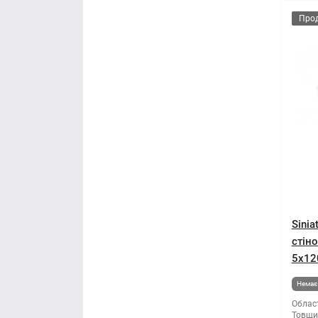
Про
Sinia
стін
5x12
Немає 
Облас
Товщи