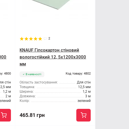
2
KNAUF Гіпсокартон стіновий
000
вологостійкий 12, 5x1200x3000
мм
ру: 4800
Код товару: 4802
В наявності
ля стін
Область застосування:
Для стін
12,5 мм
Товщина:
12,5 мм
1,2 м
Ширина:
1,2 м
2 м
Довжина:
3 м
елений
Колір:
зелений
465.81 грн