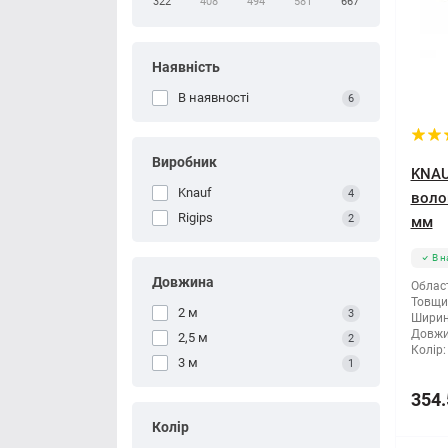
322
408
494
581
667
Наявність
В наявності
6
Виробник
KNAU
Knauf
4
воло
Rigips
2
мм
В н
Довжина
Облас
Товщи
2 м
3
Ширин
Довжи
2,5 м
2
Колір:
3 м
1
354.
Колір