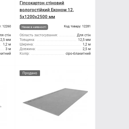
Гіпсокартон стіновий
вологостійкий Економ 12,
5x1200x2500 мм
: 12260
Код товару: 12281
Немає в наявності
ля стін
Область застосування:
Для стін
12,5 мм
Товщина:
12,5 мм
1,2 м
Ширина:
1,2 м
3 м
Довжина:
2,5 м
китний
Колір:
сіро-блакитний
Продано