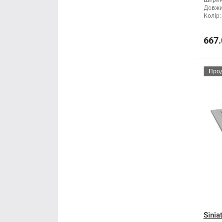
Ширин
Довжи
Колір:
667.
Про
Sinia