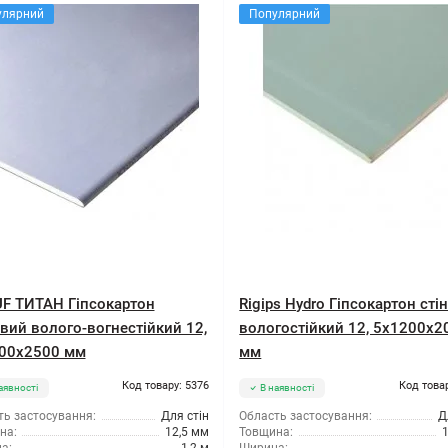
улярний
Популярний
F ТИТАН Гіпсокартон
Rigips Hydro Гіпсокартон сті
овий волого-вогнестійкий 12,
вологостійкий 12, 5x1200x2
00x2500 мм
мм
Код товару: 5376
Код това
аявності
В наявності
ть застосування:
Для стін
Область застосування:
Д
на:
12,5 мм
Товщина: