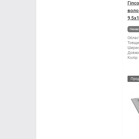
Гіпс
воло
9,5x
Немає 
Облас
Товщи
Ширин
Довжи
Колір:
Про