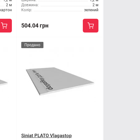
1,2 м
Ширина:
1,2 м
2 м
Довжина:
2 м
картон
Колір:
зелений
504.04 грн
Продано
Siniat PLATO Vlagastop