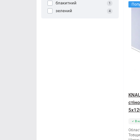
блакитний
1
Поп
зелений
4
KNAU
стін
5x12
В н
Облас
Товщи