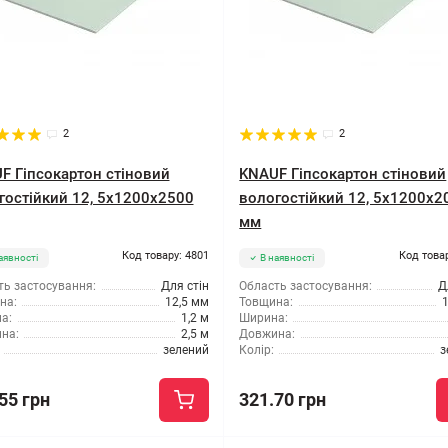
2
2
F Гіпсокартон стіновий
KNAUF Гіпсокартон стіновий
гостійкий 12, 5x1200x2500
вологостійкий 12, 5x1200x2
мм
Код товару: 4801
Код това
аявності
В наявності
ть застосування:
Для стін
Область застосування:
Д
на:
12,5 мм
Товщина:
а:
1,2 м
Ширина:
на:
2,5 м
Довжина:
зелений
Колір:
з
55 грн
321.70 грн