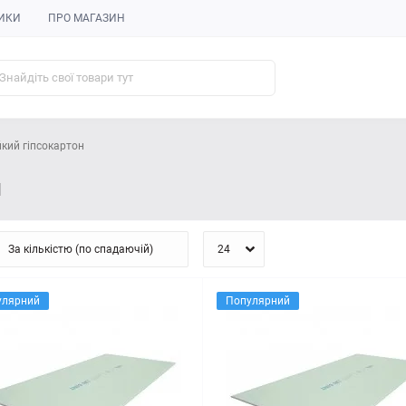
ИКИ
ПРО МАГАЗИН
йкий гіпсокартон
н
улярний
Популярний