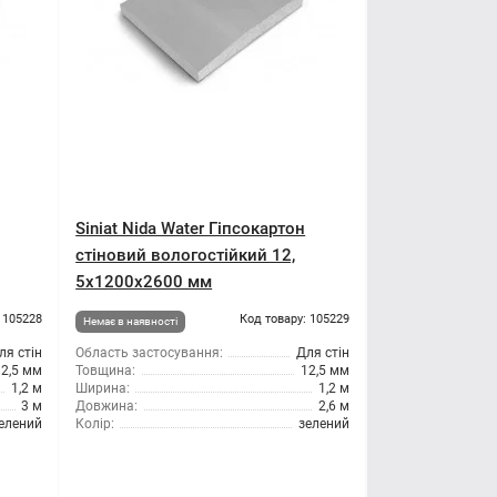
Siniat Nida Water Гіпсокартон
стіновий вологостійкий 12,
5x1200x2600 мм
 105228
Код товару: 105229
Немає в наявності
ля стін
Область застосування:
Для стін
12,5 мм
Товщина:
12,5 мм
1,2 м
Ширина:
1,2 м
3 м
Довжина:
2,6 м
елений
Колір:
зелений