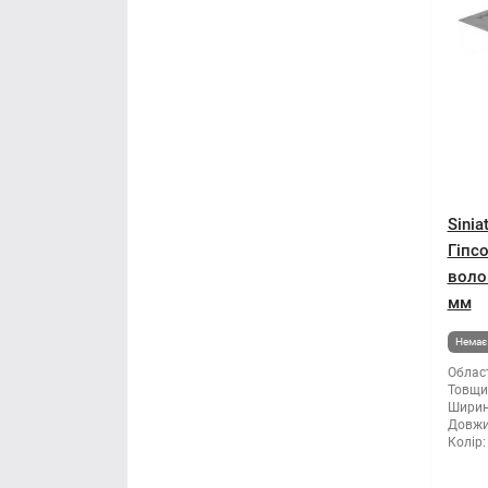
Sinia
Гіпс
воло
мм
Немає 
Облас
Товщи
Ширин
Довжи
Колір: