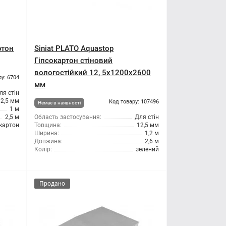
ртон
Siniat PLATO Aquastop
Гіпсокартон стіновий
вологостійкий 12, 5x1200x2600
ру: 6704
мм
ля стін
12,5 мм
Код товару: 107496
Немає в наявності
1 м
2,5 м
Область застосування:
Для стін
картон
Товщина:
12,5 мм
Ширина:
1,2 м
Довжина:
2,6 м
Колір:
зелений
Продано