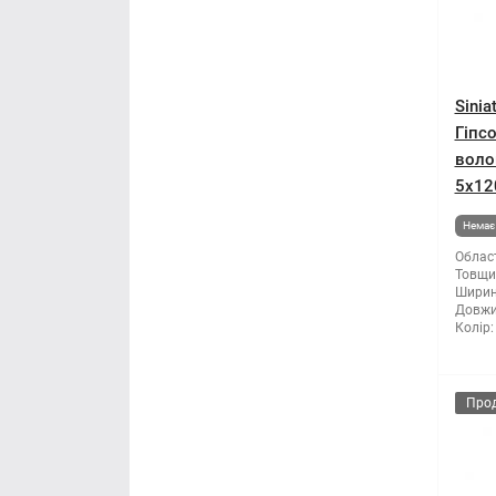
Sinia
Гіпс
воло
5x12
Немає 
Облас
Товщи
Ширин
Довжи
Колір:
Про