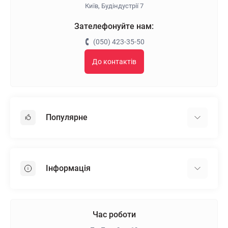
Київ, Будіндустрії 7
Зателефонуйте нам:
(050) 423-35-50
До контактів
Популярне
Гіпсокартон
OSB
Інформація
Пінопласт
Пінополістирол
Доставка
Мінеральна вата
Оплата
Час роботи
Клей для плитки
Контакти