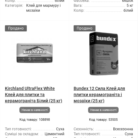
Колір:
білий
Фасовка:
Мішок
Категорія:
Клей для мармуру і
Вага:
5 кг
мозаїки
Колір:
білий
Продано
Продано
Kirchland UltraFlex White
Bundex 12 Сила Клей для
Клей для плитки та
плитки керамограніта і
керамограніта Білий (25 кг)
мозаїки (25 кг)
Немає в наявності
Немає в наявності
Код товару: 108898
Код товару: 53505
Тип готовності:
Суха
Сезонність:
Всесезонна
Суміші за складом:
Цементний
Тип готовності:
Суха