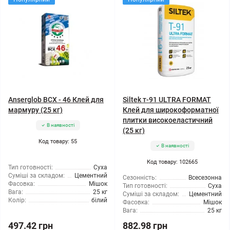
Anserglob BCX - 46 Клей для
Siltek т-91 ULTRA FORMAT
мармуру (25 кг)
Клей для широкоформатної
плитки високоеластичний
В наявності
(25 кг)
Код товару: 55
В наявності
Код товару: 102665
Тип готовності:
Суха
Суміші за складом:
Цементний
Сезонність:
Всесезонна
Фасовка:
Мішок
Тип готовності:
Суха
Вага:
25 кг
Суміші за складом:
Цементний
Колір:
білий
Фасовка:
Мішок
Вага:
25 кг
497.42 грн
882.98 грн