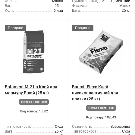
Фасовка:
Мішок
Суміші за складом:
Цементний
Вага:
25 кг
Фасовка:
Мішок
Колір:
білий
Вага:
25 кг
Продано
Продано
Botament M-21 р Клей для
Baumit Flexo Клей
мармуру Білий (25 кг)
високоеластичний для
плитки (25 кг)
Немає в наявності
Немає в наявності
Код товару: 13302
Код товару: 102843
Тип готовності:
Суха
Сезонність:
Всесезонна
Вага:
25 кг
Тип готовності:
Суха