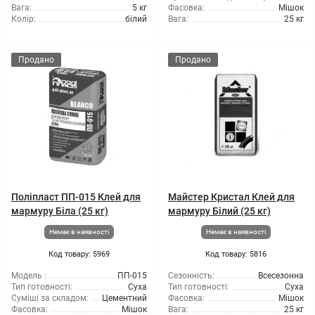
Вага:
5 кг
Фасовка:
Мішок
Колір:
білий
Вага:
25 кг
Продано
Продано
Поліпласт ПП-015 Клей для
Майстер Кристал Клей для
мармуру Біла (25 кг)
мармуру Білий (25 кг)
Немає в наявності
Немає в наявності
Код товару: 5969
Код товару: 5816
Модель :
ПП-015
Сезонність:
Всесезонна
Тип готовності:
Суха
Тип готовності:
Суха
Суміші за складом:
Цементний
Фасовка:
Мішок
Фасовка:
Мішок
Вага:
25 кг