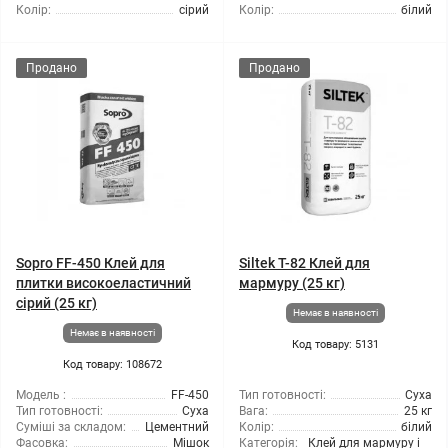
Колір:
сірий
Колір:
білий
Продано
Продано
Sopro FF-450 Клей для
Siltek T-82 Клей для
плитки високоеластичний
мармуру (25 кг)
сірий (25 кг)
Немає в наявності
Немає в наявності
Код товару: 5131
Код товару: 108672
Модель :
FF-450
Тип готовності:
Суха
Тип готовності:
Суха
Вага:
25 кг
Суміші за складом:
Цементний
Колір:
білий
Фасовка:
Мішок
Категорія:
Клей для мармуру і