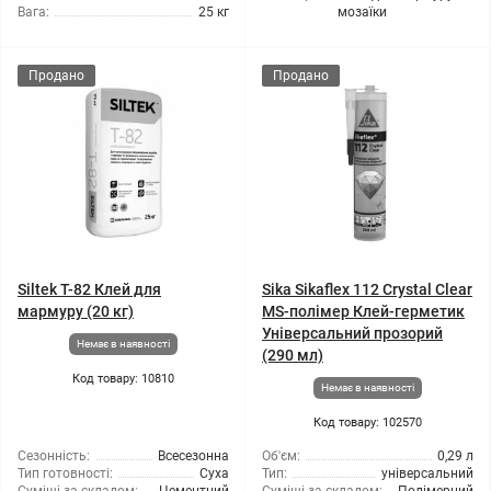
Вага:
25 кг
мозаїки
Продано
Продано
Siltek T-82 Клей для
Sika Sikaflex 112 Crystal Clear
мармуру (20 кг)
MS-полімер Клей-герметик
Універсальний прозорий
Немає в наявності
(290 мл)
Код товару: 10810
Немає в наявності
Код товару: 102570
Сезонність:
Всесезонна
Об'єм:
0,29 л
Тип готовності:
Суха
Тип:
універсальний