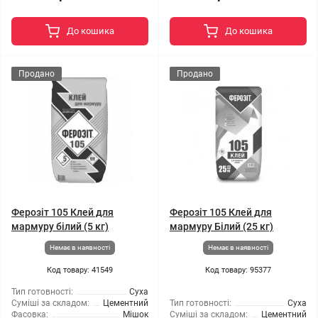
До кошика
До кошика
Продано
Продано
Ферозіт 105 Клей для
Ферозіт 105 Клей для
мармуру білий (5 кг)
мармуру Білий (25 кг)
Немає в наявності
Немає в наявності
Код товару: 41549
Код товару: 95377
Тип готовності:
Суха
Суміші за складом:
Цементний
Тип готовності:
Суха
Фасовка:
Мішок
Суміші за складом:
Цементний