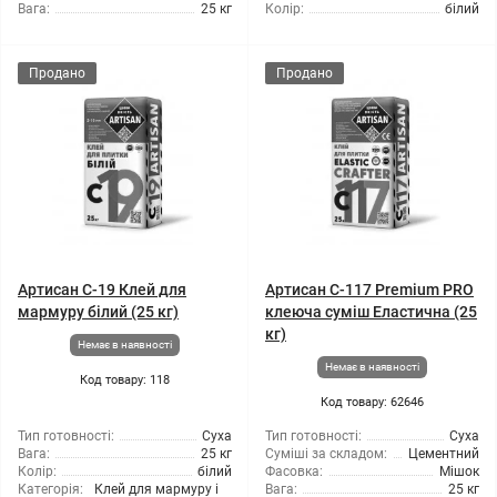
Вага:
25 кг
Колір:
білий
Продано
Продано
Артисан С-19 Клей для
Артисан C-117 Premium PRO
мармуру білий (25 кг)
клеюча суміш Еластична (25
кг)
Немає в наявності
Немає в наявності
Код товару: 118
Код товару: 62646
Тип готовності:
Суха
Тип готовності:
Суха
Вага:
25 кг
Суміші за складом:
Цементний
Колір:
білий
Фасовка:
Мішок
Категорія:
Клей для мармуру і
Вага:
25 кг