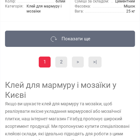
Колір:
білий
Суміші за складом:
Цементний
Категорія:
Клей для мармуру і
Фасовка:
Мішок
мозаїки
Вага:
25 кг
Показати ще
1
2
>
>|
Клей для мармуру і мозаїки у
Києві
Якщо ви шукаєте клей для мармуру та мозаїки, щоб
реалізувати якісне укладання мармурової або мозаїчної
плитки, наш інтернет-магазин Гігабуд пропонує широкий
асортимент продукції. Ми пропонуємо купити спеціалізовані
клейові склади, які ідеально підходять для роботи з цими