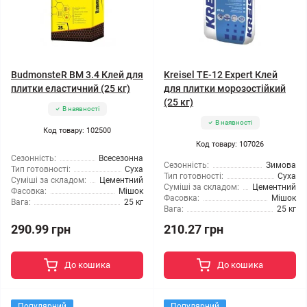
BudmonsteR BM 3.4 Клей для
Kreisel TE-12 Expert Клей
плитки еластичний (25 кг)
для плитки морозостійкий
(25 кг)
В наявності
В наявності
Код товару: 102500
Код товару: 107026
Сезонність:
Всесезонна
Сезонність:
Зимова
Тип готовності:
Суха
Тип готовності:
Суха
Суміші за складом:
Цементний
Суміші за складом:
Цементний
Фасовка:
Мішок
Фасовка:
Мішок
Вага:
25 кг
Вага:
25 кг
290.99 грн
210.27 грн
До кошика
До кошика
Популярний
Популярний