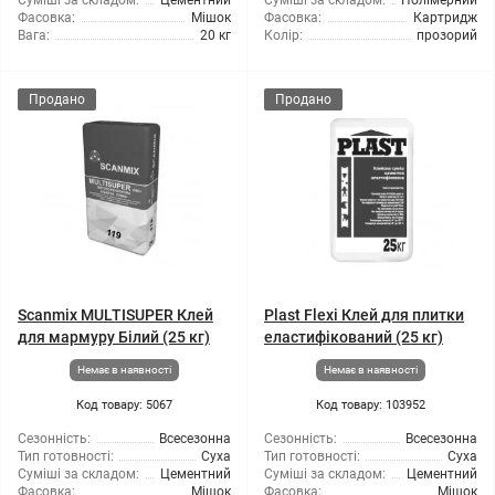
Суміші за складом:
Цементний
Суміші за складом:
Полімерний
Фасовка:
Мішок
Фасовка:
Картридж
Вага:
20 кг
Колір:
прозорий
Продано
Продано
Scanmix MULTISUPER Клей
Plast Flexi Клей для плитки
для мармуру Білий (25 кг)
еластифікований (25 кг)
Немає в наявності
Немає в наявності
Код товару: 5067
Код товару: 103952
Сезонність:
Всесезонна
Сезонність:
Всесезонна
Тип готовності:
Суха
Тип готовності:
Суха
Суміші за складом:
Цементний
Суміші за складом:
Цементний
Фасовка:
Мішок
Фасовка:
Мішок