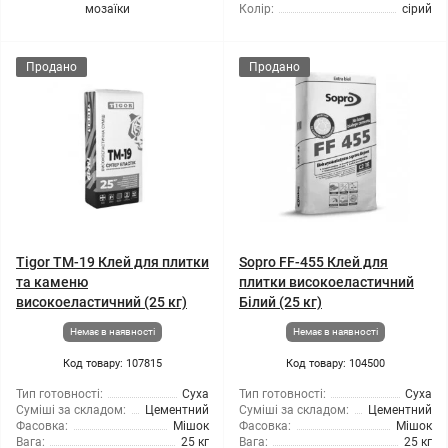
мозаїки
Колір:
сірий
Продано
Продано
Tigor TM-19 Клей для плитки
Sopro FF-455 Клей для
та каменю
плитки високоеластичний
високоеластичний (25 кг)
Білий (25 кг)
Немає в наявності
Немає в наявності
Код товару: 107815
Код товару: 104500
Тип готовності:
Суха
Тип готовності:
Суха
Суміші за складом:
Цементний
Суміші за складом:
Цементний
Фасовка:
Мішок
Фасовка:
Мішок
Вага:
25 кг
Вага:
25 кг