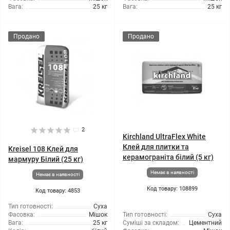
Вага:
25 кг
Вага:
25 кг
Продано
Продано
2
Kirchland UltraFlex White
Клей для плитки та
Kreisel 108 Клей для
керамограніта білий (5 кг)
мармуру Білий (25 кг)
Немає в наявності
Немає в наявності
Код товару: 108899
Код товару: 4853
Тип готовності:
Суха
Фасовка:
Мішок
Тип готовності:
Суха
Вага:
25 кг
Суміші за складом:
Цементний