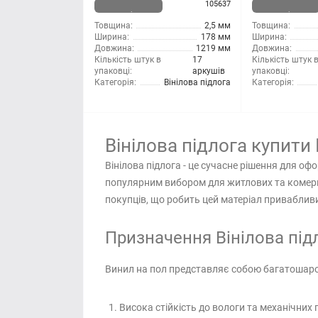
105637
наявності
наявності
Товщина:
2,5 мм
Товщина:
Ширина:
178 мм
Ширина:
Довжина:
1219 мм
Довжина:
Кількість штук в
17
Кількість штук 
упаковці:
аркушів
упаковці:
Категорія:
Вінілова підлога
Категорія:
Вінілова підлога купити
Вінілова підлога - це сучасне рішення для о
популярним вибором для житлових та комерц
покупців, що робить цей матеріал привабливи
Призначення Вінілова підл
Винил на пол представляє собою багатошаров
Висока стійкість до вологи та механічни