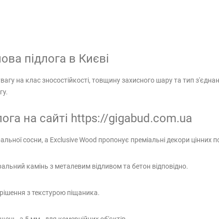
ова підлога в Києві
вагу на клас зносостійкості, товщину захисного шару та тип з'єдн
гу.
ога на сайті https://gigabud.com.ua
альної сосни, а Exclusive Wood пропонує преміальні декори цінних п
туральний камінь з металевим відливом та бетон відповідно.
 рішення з текстурою піщаника.