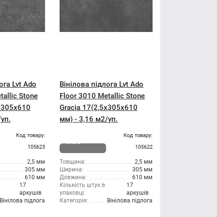
ога Lvt Ado
Вінілова підлога Lvt Ado
tallic Stone
Floor 3010 Metallic Stone
5x305x610
Gracia 17(2,5x305x610
/уп.
мм) - 3,16 м2/уп.
Код товару:
Код товару:
Немає в
105623
105622
наявності
2,5 мм
Товщина:
2,5 мм
305 мм
Ширина:
305 мм
610 мм
Довжина:
610 мм
17
Кількість штук в
17
аркушів
упаковці:
аркушів
Вінілова підлога
Категорія:
Вінілова підлога