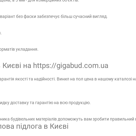
ень, а 5 мм - для комерційних об'єктів.
варіант без фаски забезпечує більш сучасний вигляд.
.
форматів укладання.
 Києві на https://gigabud.com.ua
арантія якості та надійності. Винил на пол цена в нашому каталозі
дку доставку та гарантію на всю продукцію.
ьника будівельних матеріалів допоможуть вам зробити правильний 
ова підлога в Києві