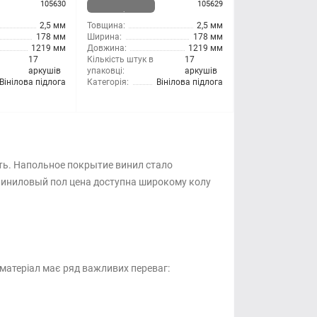
105630
105629
наявності
2,5 мм
Товщина:
2,5 мм
178 мм
Ширина:
178 мм
1219 мм
Довжина:
1219 мм
17
Кількість штук в
17
аркушів
упаковці:
аркушів
Вінілова підлога
Категорія:
Вінілова підлога
ість. Напольное покрытие винил стало
 Виниловый пол цена доступна широкому колу
матеріал має ряд важливих переваг: