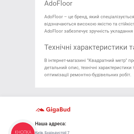
AdoFloor
AdoFloor – це бренд, який спеціалізуєтьс
відзначаються високою якістю та стійкіст
AdoFloor забезпечує зручність укладання т
Технічні характеристики т
В інтернет-магазині "Квадратний метр" п
детальний опис, технічні характеристики 
оптимізації ремонтно-будівельних робіт.
Наша адреса:
Київ, Будіндустрії 7
КНОПКА