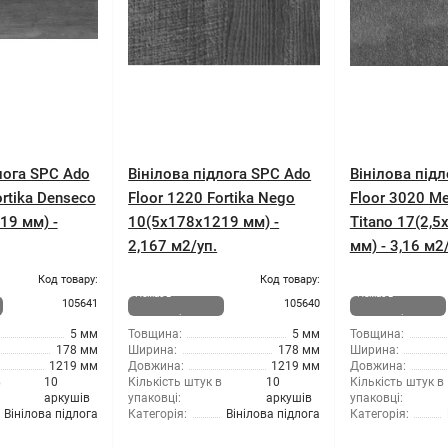
лога SPC Ado
Вінілова підлога SPC Ado
Вінілова підл
ortika Denseco
Floor 1220 Fortika Nego
Floor 3020 Me
19 мм) -
10(5x178x1219 мм) -
Titano 17(2,
2,167 м2/уп.
мм) - 3,16 м2
Код товару:
Код товару:
Немає в
Немає в
105641
105640
наявності
наявності
5 мм
Товщина:
5 мм
Товщина:
178 мм
Ширина:
178 мм
Ширина:
1219 мм
Довжина:
1219 мм
Довжина:
в
10
Кількість штук в
10
Кількість штук в
аркушів
упаковці:
аркушів
упаковці:
Вінілова підлога
Категорія:
Вінілова підлога
Категорія: