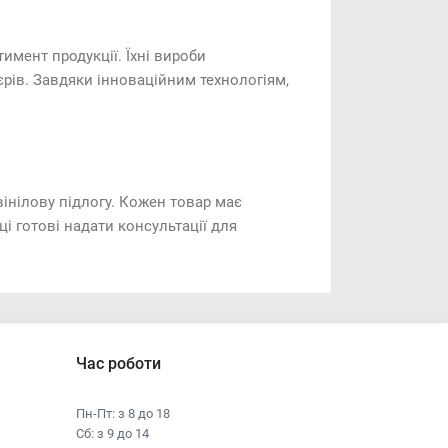
имент продукції. Їхні вироби
єрів. Завдяки інноваційним технологіям,
інілову підлогу. Кожен товар має
і готові надати консультації для
Час роботи
Пн-Пт: з 8 до 18
Сб: з 9 до 14