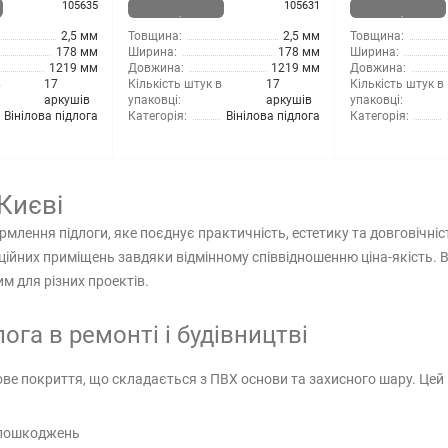
105635
105631
наявності
наявності
2,5 мм
Товщина:
2,5 мм
Товщина:
178 мм
Ширина:
178 мм
Ширина:
1219 мм
Довжина:
1219 мм
Довжина:
в
17
Кількість штук в
17
Кількість штук в
аркушів
упаковці:
аркушів
упаковці:
Вінілова підлога
Категорія:
Вінілова підлога
Категорія:
 Києві
формлення підлоги, яке поєднує практичність, естетику та довговічн
ійних приміщень завдяки відмінному співвідношенню ціна-якість.
м для різних проектів.
ога в ремонті і будівництві
е покриття, що складається з ПВХ основи та захисного шару. Цей 
х пошкоджень