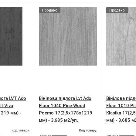
Продано
Продано
лога LVT Ado
Вінілова підлога Lvt Ado
Вінілова підл
it Viva
Floor 1040 Pine Wood
Floor 1010 P
219 мм) -
Poemo 17(2,5x178x1219
Klasika 17(2
мм) - 3,685 м2/уп.
мм) - 3,685 м
Код товару:
Код товару:
Немає в
Немає в