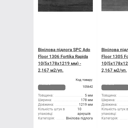
Вінілова підлога SPC Ado
Вінілова під
Floor 1306 Fortika Rapida
Floor 1305 F
10(5x178x1219 мм) -
10(5x178x12
2,167 м2/уп.
2,167 м2/уп.
Код товару:
Немає в
Немає в
105642
наявності
наявності
Товщина:
5 мм
Товщина:
Ширина:
178 мм
Ширина:
Довжина:
1219 мм
Довжина:
Кількість штук в
10
Кількість штук 
упаковці:
аркушів
упаковці:
Категорія:
Вінілова підлога
Категорія: