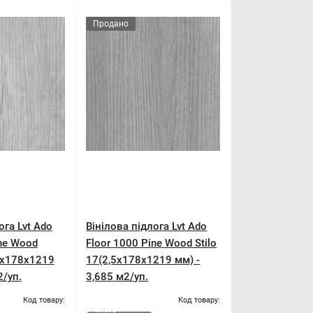
Продано
ога Lvt Ado
Вінілова підлога Lvt Ado
ine Wood
Floor 1000 Pine Wood Stilo
,5x178x1219
17(2,5x178x1219 мм) -
2/уп.
3,685 м2/уп.
Код товару:
Код товару:
Немає в