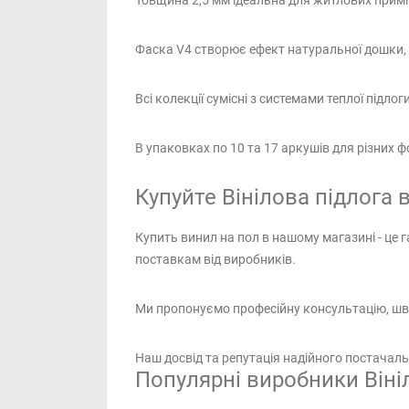
Товщина 2,5 мм ідеальна для житлових приміщ
Фаска V4 створює ефект натуральної дошки, 
Всі колекції сумісні з системами теплої підлоги
В упаковках по 10 та 17 аркушів для різних 
Купуйте Вінілова підлога в
Купить винил на пол в нашому магазині - це г
поставкам від виробників.
Ми пропонуємо професійну консультацію, шви
Наш досвід та репутація надійного постачал
Популярні виробники Вініл