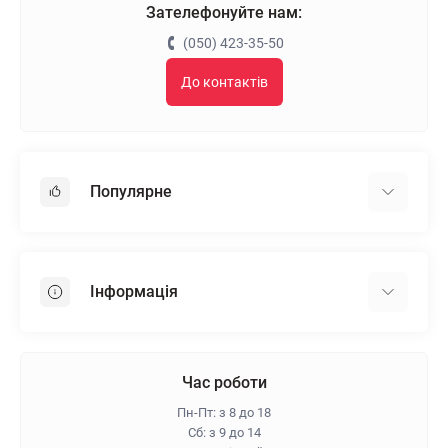
Зателефонуйте нам:
(050) 423-35-50
До контактів
Популярне
Гіпсокартон
OSB
Інформація
Пінопласт
Пінополістирол
Доставка
Мінеральна вата
Оплата
Час роботи
Клей для плитки
Контакти
Пн-Пт: з 8 до 18
Гарантія та повернення
Сб: з 9 до 14