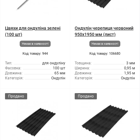
Цвяхи для ондуліна зелені
Ондулін черепиця червоний
(100 шт)
950x1950 мм (лист)
Немає в наявності
Немає в наявності
Код товару: 944
Код товару: 106680
Тип:
для ондуліну
Товщина:
3 мм
Фасовка:
100 шт
Ширина:
0,95 м
Довжина:
65 мм
Довжина:
1,95 м
Категорія:
Ондулін
Категорія:
Ондулін
Продано
Продано