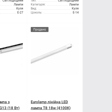
Світлодіодний
Тип:
Світлодіодний
Лампи
Категорія:
Лампи
Куля
Вид:
Куля
Е-27
Цоколь:
E-14
Продано
ампа з
Eurolamp лінійна LED
G13 (18 Вт)
лампа T8 18w (4100K)