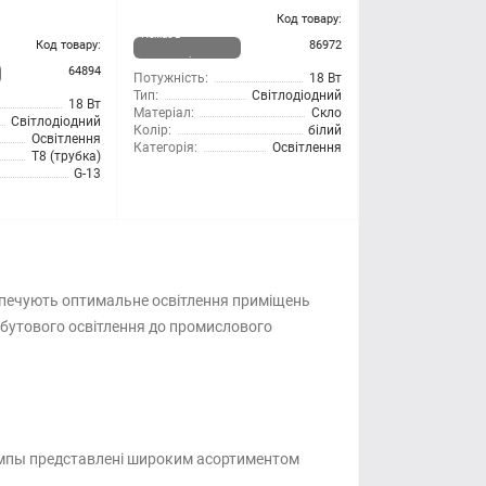
Код товару:
Немає в
Код товару:
86972
наявності
64894
Потужність:
18 Вт
Тип:
Світлодіодний
18 Вт
Матеріал:
Скло
Світлодіодний
Колір:
білий
Освітлення
Категорія:
Освітлення
T8 (трубка)
G-13
езпечують оптимальне освітлення приміщень
побутового освітлення до промислового
 лампы представлені широким асортиментом