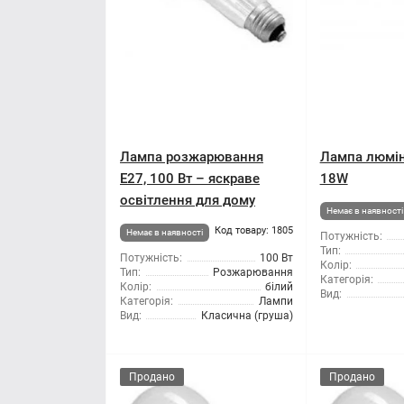
Лампа розжарювання
Лампа люмі
E27, 100 Вт – яскраве
18W
освітлення для дому
Немає в наявності
Код товару: 1805
Немає в наявності
Потужність:
Тип:
Потужність:
100 Вт
Колір:
Тип:
Розжарювання
Категорія:
Колір:
білий
Вид:
Категорія:
Лампи
Вид:
Класична (груша)
Продано
Продано