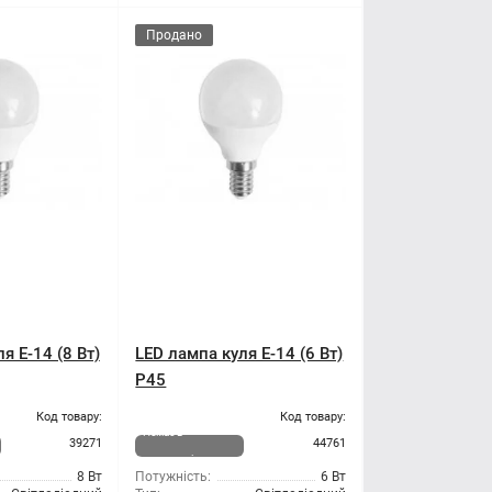
Продано
я E-14 (8 Вт)
LED лампа куля E-14 (6 Вт)
Р45
Код товару:
Код товару:
Немає в
39271
44761
наявності
8 Вт
Потужність:
6 Вт