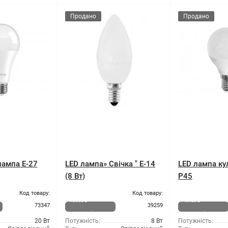
Продано
Продано
лампа E-27
LED лампа» Свічка " E-14
LED лампа кул
(8 Вт)
Р45
Код товару:
Код товару:
Немає в
Немає в
73347
39259
наявності
наявності
20 Вт
Потужність:
8 Вт
Потужність: