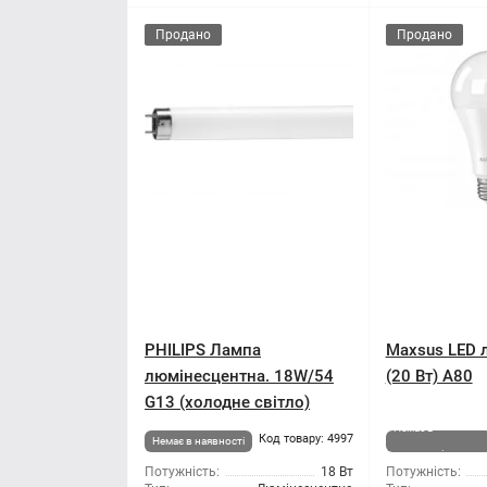
Продано
Продано
PHILIPS Лампа
Maxsus LED 
люмінесцентна. 18W/54
(20 Вт) A80
G13 (холодне світло)
Немає в
Код товару: 4997
Немає в наявності
наявності
Потужність:
18 Вт
Потужність: