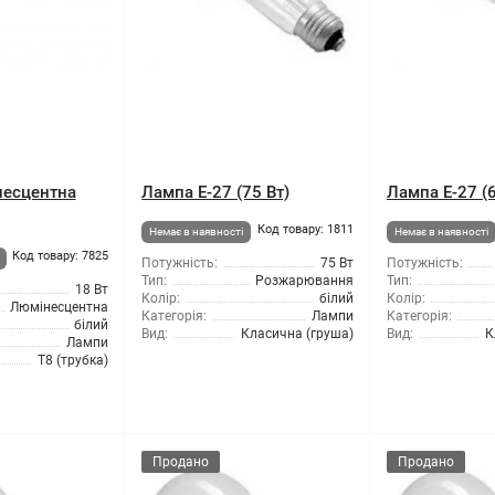
несцентна
Лампа Е-27 (75 Вт)
Лампа Е-27 (6
Код товару: 1811
Немає в наявності
Немає в наявності
Код товару: 7825
Потужність:
75 Вт
Потужність:
Тип:
Розжарювання
Тип:
18 Вт
Колір:
білий
Колір:
Люмінесцентна
Категорія:
Лампи
Категорія:
білий
Вид:
Класична (груша)
Вид:
К
Лампи
T8 (трубка)
Продано
Продано