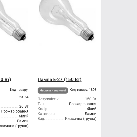
0 Вт)
Лампа Е-27 (150 Вт)
Код товару:
Код товару: 1806
Немає в наявності
23154
Потужність:
150 Вт
Тип:
Розжарювання
20 Вт
Колір:
білий
Розжарювання
Категорія:
Лампи
білий
Вид:
Класична (груша)
Лампи
ласична (груша)