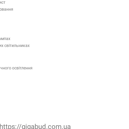
ист
іювання
лампах
их світильниках
ичного освітлення
https://gigabud.com.ua