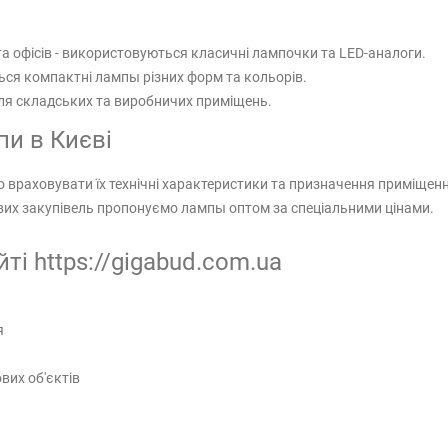
а офісів - використовуються класичні лампочки та LED-аналоги.
ься компактні лампы різних форм та кольорів.
ля складських та виробничих приміщень.
и в Києві
 враховувати їх технічні характеристики та призначення приміщенн
ових закупівель пропонуємо лампы оптом за спеціальними цінами.
ті https://gigabud.com.ua
я
вих об'єктів