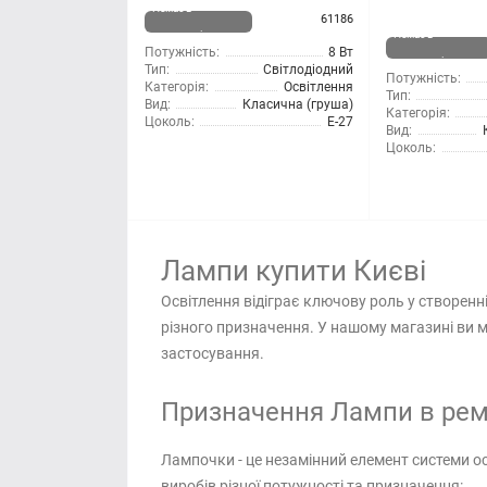
Немає в
61186
наявності
Немає в
Потужність:
8 Вт
наявності
Тип:
Світлодіодний
Потужність:
Категорія:
Освітлення
Тип:
Вид:
Класична (груша)
Категорія:
Цоколь:
Е-27
Вид:
Цоколь:
Лампи купити Києві
Освітлення відіграє ключову роль у створен
різного призначення. У нашому магазині ви м
застосування.
Призначення Лампи в ремо
Лампочки - це незамінний елемент системи о
виробів різної потужності та призначення: