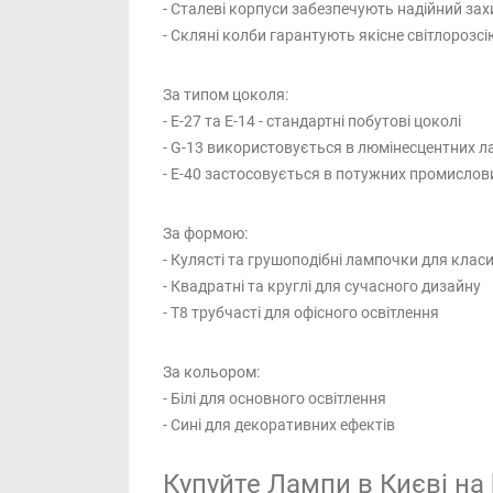
- Сталеві корпуси забезпечують надійний зах
- Скляні колби гарантують якісне світлорозс
За типом цоколя:
- Е-27 та E-14 - стандартні побутові цоколі
- G-13 використовується в люмінесцентних 
- Е-40 застосовується в потужних промислов
За формою:
- Кулясті та грушоподібні лампочки для клас
- Квадратні та круглі для сучасного дизайну
- T8 трубчасті для офісного освітлення
За кольором:
- Білі для основного освітлення
- Сині для декоративних ефектів
Купуйте Лампи в Києві на 