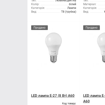
Тип:
Люмінесцентна
Тип:
Колір:
білий
Матеріал:
Категорія:
Лампи
Категорія:
Вид:
T8 (трубка)
Вид:
Продано
Продано
LED лампа E-27 (8 Вт) A60
LED лампа E-
A60
Код товару: