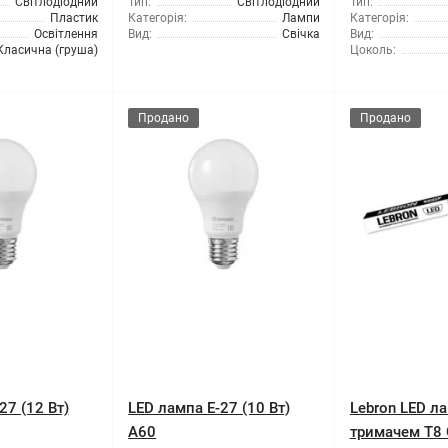
Світлодіодний
Тип:
Світлодіодний
Тип:
Пластик
Категорія:
Лампи
Категорія:
Освітлення
Вид:
Свічка
Вид:
Класична (груша)
Цоколь:
Продано
Продано
27 (12 Вт)
LED лампа E-27 (10 Вт)
Lebron LED л
A60
тримачем Т8 