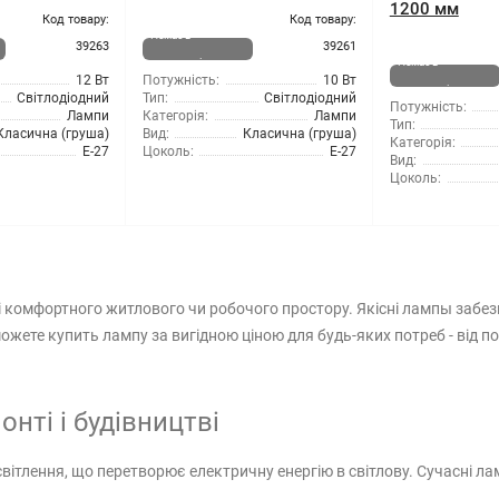
1200 мм
Код товару:
Код товару:
Немає в
39263
39261
наявності
Немає в
12 Вт
Потужність:
10 Вт
наявності
Світлодіодний
Тип:
Світлодіодний
Потужність:
Лампи
Категорія:
Лампи
Тип:
Класична (груша)
Вид:
Класична (груша)
Категорія:
Е-27
Цоколь:
Е-27
Вид:
Цоколь:
ні комфортного житлового чи робочого простору. Якісні лампы заб
ожете купить лампу за вигідною ціною для будь-яких потреб - від 
нті і будівництві
світлення, що перетворює електричну енергію в світлову. Сучасні