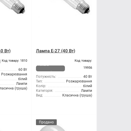
0 Вт)
Лампа Е-27 (40 Вт)
Код товару: 1810
Код товару:
Немає в
19956
60 Вт
наявності
Розжарювання
Потужність:
40 Вт
білий
Тип:
Розжарювання
Лампи
Колір:
білий
ласична (груша)
Категорія:
Лампи
Вид:
Класична (груша)
Продано