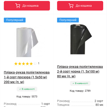
До кошика
До кошика
Популярний
Популярний
1
Плівка-рукав поліетиленова
2-й сорт чорна (1, 5x100 м)
Плівка-рукав поліетиленова
80 мк (п. м)
1-й сорт прозора (1,5x50 м)
200 мк (п. м)
В наявності
В наявності
Код товару: 2789
Код товару: 5573
Різновид:
2 сорт
Різновид:
1 сорт
Товщина:
80 мк