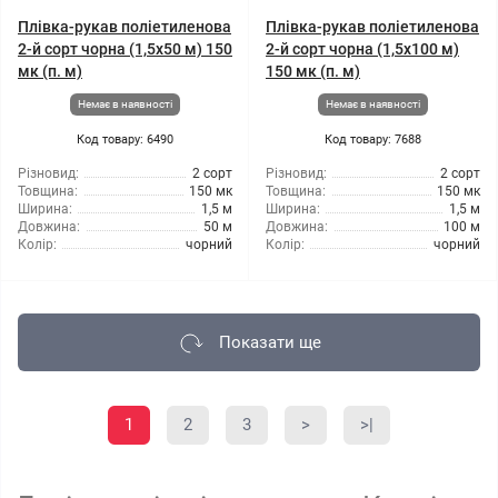
Плівка-рукав поліетиленова
Плівка-рукав поліетиленова
2-й сорт чорна (1,5x50 м) 150
2-й сорт чорна (1,5x100 м)
мк (п. м)
150 мк (п. м)
Немає в наявності
Немає в наявності
Код товару: 6490
Код товару: 7688
Різновид:
2 сорт
Різновид:
2 сорт
Товщина:
150 мк
Товщина:
150 мк
Ширина:
1,5 м
Ширина:
1,5 м
Довжина:
50 м
Довжина:
100 м
Колір:
чорний
Колір:
чорний
Показати ще
1
2
3
>
>|