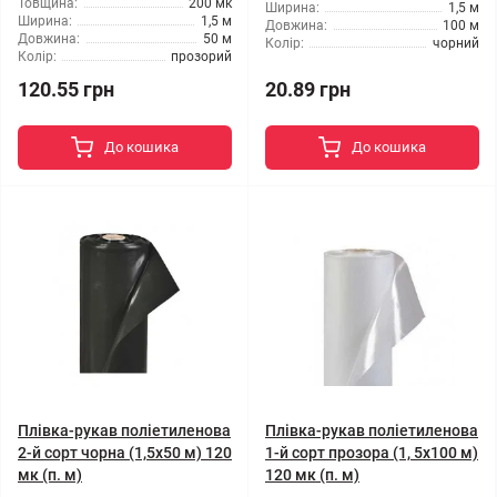
Товщина:
200 мк
Ширина:
1,5 м
Ширина:
1,5 м
Довжина:
100 м
Довжина:
50 м
Колір:
чорний
Колір:
прозорий
120.55 грн
20.89 грн
До кошика
До кошика
Плівка-рукав поліетиленова
Плівка-рукав поліетиленова
2-й сорт чорна (1,5x50 м) 120
1-й сорт прозора (1, 5x100 м)
мк (п. м)
120 мк (п. м)