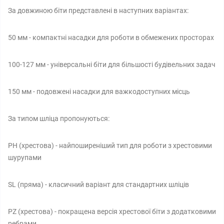
За довжиною біти представлені в наступних варіантах:
50 мм - компактні насадки для роботи в обмежених просторах
100-127 мм - універсальні біти для більшості будівельних задач
150 мм - подовжені насадки для важкодоступних місць
За типом шліца пропонуються:
РН (хрестова) - найпоширеніший тип для роботи з хрестовими
шурупами
SL (пряма) - класичний варіант для стандартних шліців
PZ (хрестова) - покращена версія хрестової біти з додатковими
ребрами