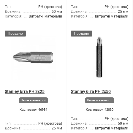
Тип:
РН (хрестова)
Тип:
РН (хрестова)
Довжина:
50 мм
Довжина:
25 мм
Категорія:
Витратні матеріали
Категорія:
Витратні матеріали
Продано
Продано
Stanley біта PH 3x25
Stanley біта PH 2x50
Немає в наявності
Немає в наявності
Код товару: 46984
Код товару: 42830
Тип:
РН (хрестова)
Тип:
РН (хрестова)
Довжина:
50 мм
Довжина:
25 мм
Категорія:
Витратні матеріали