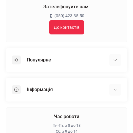
Зателефонуйте нам:
(050) 423-35-50
До контактів
Популярне
Гіпсокартон
OSB
Інформація
Пінопласт
Пінополістирол
Доставка
Мінеральна вата
Оплата
Час роботи
Клей для плитки
Контакти
Пн-Пт: з 8 до 18
Гарантія та повернення
Сб: з 9 до 14