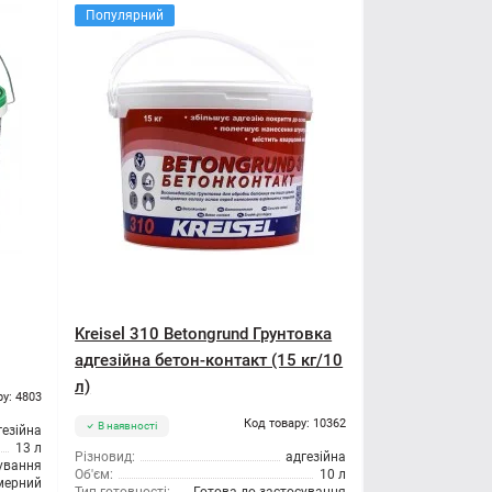
Популярний
Kreisel 310 Betongrund Грунтовка
адгезійна бетон-контакт (15 кг/10
л)
ру: 4803
Код товару: 10362
В наявності
гезійна
13 л
Різновид:
адгезійна
сування
Об'єм:
10 л
мерний