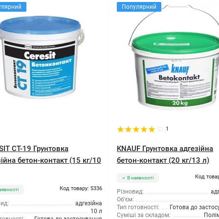
улярний
Популярний
1
SIT CT-19 Грунтовка
KNAUF Грунтовка адгезійна
ійна бетон-контакт (15 кг/10
бетон-контакт (20 кг/13 л)
Код това
В наявності
Код товару: 5336
аявності
Різновид:
ад
Об'єм:
ид:
адгезійна
Тип готовності:
Готова до засто
10 л
Суміші за складом:
Полі