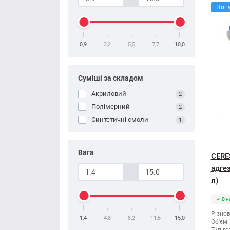
Поп
0,9
3,2
5,5
7,7
10,0
Суміші за складом
Акриловий
2
Полімерний
2
Синтетичні смоли
1
Вага
CERE
адгез
-
л)
В н
Різнов
1,4
4,8
8,2
11,6
15,0
Об'єм: