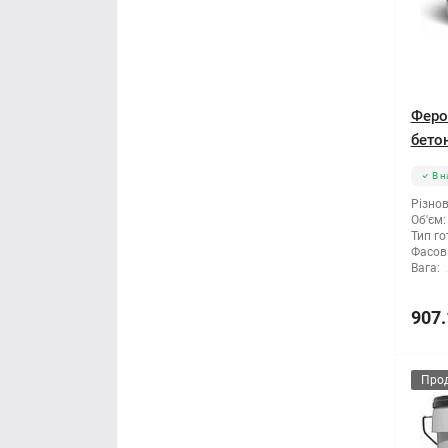
Феро
бетон
В н
Різнов
Об'єм:
Тип го
Фасов
Вага:
907.
Про