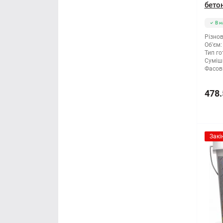
бетон
В н
Різнов
Об'єм:
Тип го
Суміші
Фасов
478.
Закі