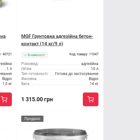
йна
MGF Грунтовка адгезійна бетон-
контакт (14 кг/9 л)
: 40721
Код товару: 11047
В наявності
гезійна
Різновид:
адгезійна
1 л
Об'єм:
10 л
сування
Тип готовності:
Готова до застосування
Відро
Фасовка:
Відро
1,5 кг
Вага:
14 кг
1 315.00 грн
Продано