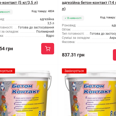
-контакт (5 кг/3,5 л)
адгезійна бетон-контакт (14 
л)
Код товару: 4804
аявності
Код товару:
В наявності
ид:
адгезійна
3,5 л
Різновид:
ад
товності:
Готова до застосування
Об'єм:
 за складом:
Полімерний
Тип готовності:
Готова до засто
ка:
Відро
Суміші за складом:
Акр
Фасовка:
54 грн
837.31 грн
нчується
Закінчується