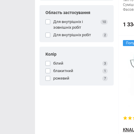
Тип го
Суміші
Фасов
Область застосування
Для внутрішніх і
10
1 33
зовнішніх робіт
Для внутрішніх робіт
2
Поп
Колір
білий
3
блакитний
1
рожевий
7
KNAU