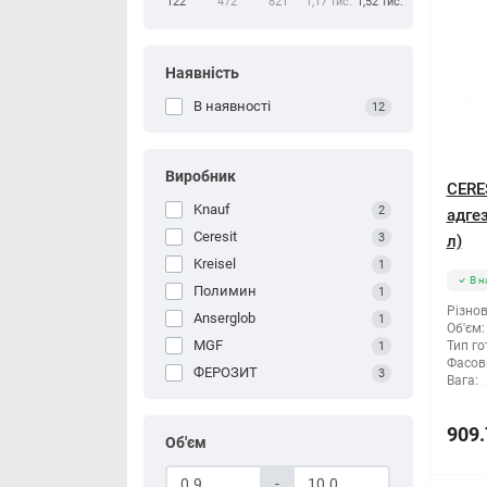
122
472
821
1,17 тис.
1,52 тис.
Наявність
В наявності
12
Виробник
CERE
Knauf
2
адгез
Ceresit
3
л)
Kreisel
1
В н
Полимин
1
Різнов
Anserglob
1
Об'єм:
MGF
Тип го
1
Фасов
ФЕРОЗИТ
3
Вага:
909.
Об'єм
-