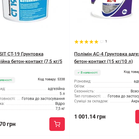
1
SIT CT-19 Грунтовка
Полімін АС-4 Грунтовка адге
ійна бетон-контакт (7,5 кг/5
бетон-контакт (15 кг/10 л)
Код това
В наявності
Код товару: 5338
аявності
Різновид:
ад
Об'єм:
ид:
адгезійна
Сезонність:
Всес
5 л
Тип готовності:
Готова до засто
товності:
Готова до застосування
Суміші за складом:
Акр
ка:
Відро
7,5 кг
1 001.14 грн
70 грн