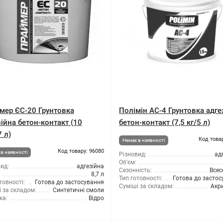
мер ЄС-20 Грунтовка
Полімін АС-4 Грунтовка адге
ійна бетон-контакт (10
бетон-контакт (7,5 кг/5 л)
7 л)
Код това
Немає в наявності
Код товару: 96080
в наявності
Різновид:
ад
Об'єм:
ид:
адгезійна
Сезонність:
Всес
8,7 л
Тип готовності:
Готова до засто
товності:
Готова до застосування
Суміші за складом:
Акр
 за складом:
Синтетичні смоли
ка:
Відро