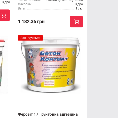
Тип готовності:
Готова до застосування
Відро
Фасовка:
Відро
Вага:
15 кг
1 182.36 грн
Закінчується
Ферозіт 17 Грунтовка адгезійна