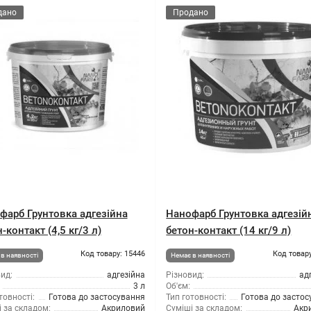
дано
Продано
фарб Грунтовка адгезійна
Нанофарб Грунтовка адгезій
-контакт (4,5 кг/3 л)
бетон-контакт (14 кг/9 л)
Код товару: 15446
Код товару
в наявності
Немає в наявності
ид:
адгезійна
Різновид:
ад
3 л
Об'єм:
товності:
Готова до застосування
Тип готовності:
Готова до засто
 за складом:
Акриловий
Суміші за складом:
Акр