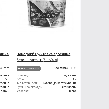
зійна
Нанофарб Грунтовка адгезійна
бетон-контакт (6 кг/4 л)
ру: 7474
Код товару: 15444
Немає в наявності
гезійна
Різновид:
адгезійна
5 л
Об'єм:
4 л
езонна
Тип готовності:
Готова до застосування
сування
Суміші за складом:
Акриловий
иловий
Фасовка:
Відро