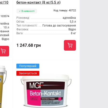
кг/10
бетон-контакт (8 кг/5,5 л)
Код товару: 40722
В наявності
 103574
Різновид:
адгезійна
Об'єм:
5,5 л
гезійна
Тип готовності:
Готова до застосування
10 л
Фасовка:
Відро
сування
Вага:
8 кг
иловий
Відро
1 247.68 грн
Популярний
Закінчується