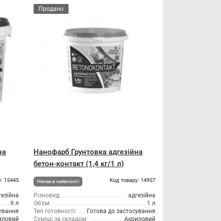
Продано
на
Нанофарб Грунтовка адгезійна
бетон-контакт (1,4 кг/1 л)
: 15445
Код товару: 14957
Немає в наявності
гезійна
Різновид:
адгезійна
9 л
Об'єм:
1 л
сування
Тип готовності:
Готова до застосування
иловий
Суміші за складом:
Акриловий