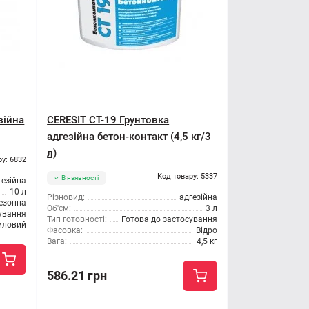
зійна
CERESIT CT-19 Грунтовка
адгезійна бетон-контакт (4,5 кг/3
л)
ру: 6832
Код товару: 5337
В наявності
гезійна
10 л
Різновид:
адгезійна
езонна
Об'єм:
3 л
сування
Тип готовності:
Готова до застосування
иловий
Фасовка:
Відро
Вага:
4,5 кг
586.21 грн