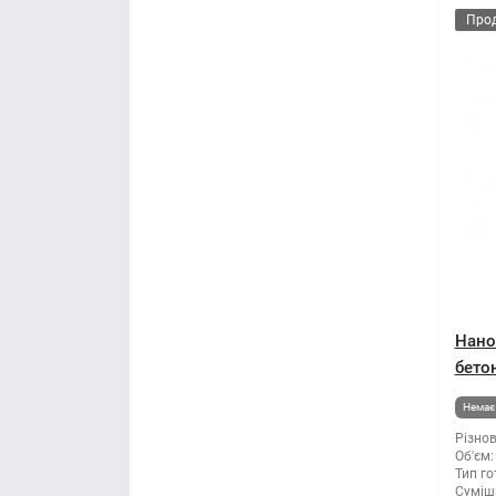
Про
Нано
бетон
Немає 
Різнов
Об'єм:
Тип го
Суміші