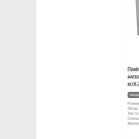
Прай
адгез
кг/6,
Немає 
Різнов
Об'єм:
Тип го
Суміші
Фасов