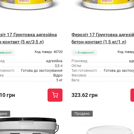
зіт 17 Грунтовка адгезійна
Ферозіт 17 Грунтовка адгезі
-контакт (5 кг/3,5 л)
бетон-контакт (1,5 кг/1 л)
Код товару: 40720
Код товару
аявності
В наявності
ид:
адгезійна
Різновид:
ад
3,5 л
Об'єм:
товності:
Готова до застосування
Тип готовності:
Готова до засто
ка:
Відро
Фасовка:
5 кг
Вага:
10 грн
323.62 грн
дано
Продано