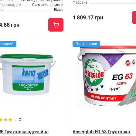
товності:
Готова до застосування
Фасовка:
 за складом:
Синтетичні смоли
ка:
Відро
1 809.17 грн
4.88 грн
улярний
Популярний
2
F Грунтовка адгезійна
Anserglob EG 63 Грунтовка