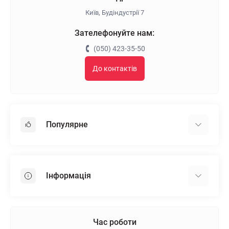
Київ, Будіндустрії 7
Зателефонуйте нам:
(050) 423-35-50
До контактів
Популярне
Гіпсокартон
OSB
Інформація
Пінопласт
Пінополістирол
Доставка
Мінеральна вата
Оплата
Час роботи
Клей для плитки