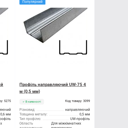
Популярний
ий
Профіль направляючий UW-75 4
м (0,5 мм)
ру: 5275
Код товару: 3099
В наявності
ляючий
Різновид:
направляючий
0,6 мм
Товщина металу:
0,5 мм
рофіль
Тип профілю:
UW-профіль
их
Область
Для міжкімнатних