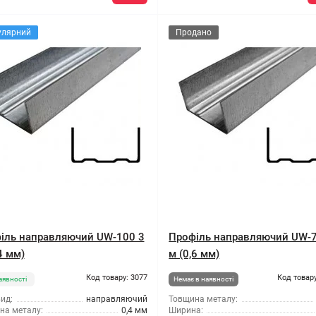
улярний
Продано
іль направляючий UW-100 3
Профіль направляючий UW-7
4 мм)
м (0,6 мм)
Код товару: 3077
Код товару
аявності
Немає в наявності
ид:
направляючий
Товщина металу:
на металу:
0,4 мм
Ширина: