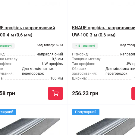
F профіль направляючий
KNAUF профіль направляюч
00 4 м (0,6 мм)
UW-100 3 м (0,6 мм)
Код товару: 5273
Код това
аявності
В наявності
ид:
направляючий
Різновид:
направ
на металу:
0,6 мм
Товщина металу:
рофілю:
UW-профіль
Тип профілю:
UW-п
ть
Для міжкімнатних
Область
Для міжкімнатн
сування:
перегородок
застосування:
перегородок
а:
100 мм
Ширина:
58 грн
256.23 грн
улярний
Популярний