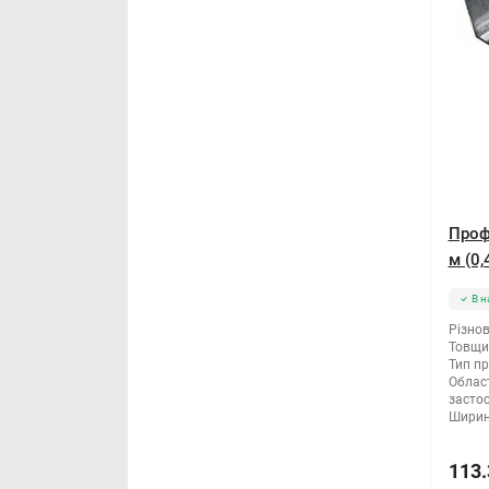
Проф
м (0,
В н
Різнов
Товщи
Тип п
Облас
засто
Ширин
113.