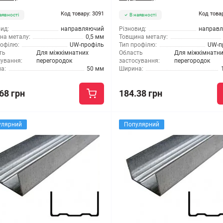
Код товару: 3091
Код това
аявності
В наявності
ид:
направляючий
Різновид:
направ
на металу:
0,5 мм
Товщина металу:
рофілю:
UW-профіль
Тип профілю:
UW-п
ть
Для міжкімнатних
Область
Для міжкімнатн
сування:
перегородок
застосування:
перегородок
а:
50 мм
Ширина:
68 грн
184.38 грн
улярний
Популярний