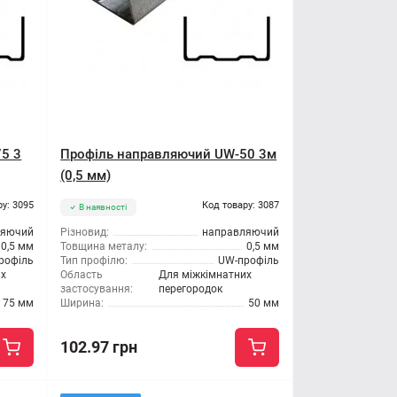
5 3
Профіль направляючий UW-50 3м
(0,5 мм)
ру: 3095
Код товару: 3087
В наявності
ляючий
Різновид:
направляючий
0,5 мм
Товщина металу:
0,5 мм
рофіль
Тип профілю:
UW-профіль
их
Область
Для міжкімнатних
застосування:
перегородок
75 мм
Ширина:
50 мм
102.97 грн