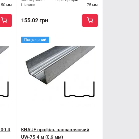
застосування:
перегородок
50 мм
Ширина:
75 мм
155.02 грн
Популярний
00 4
KNAUF профіль направляючий
UW-75 4 м (0,6 мм)