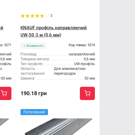
2
ий
KNAUF профіль направляючий
UW-50 3 м (0,6 мм)
ру: 5271
Код товару: 5274
В наявності
ляючий
Різновид:
направляючий
0,6 мм
Товщина металу:
0,6 мм
рофіль
Тип профілю:
UW-профіль
их
Область
Для міжкімнатних
застосування:
перегородок
100 мм
Ширина:
50 мм
190.18 грн
Популярний