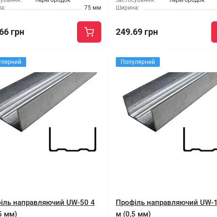
сування:
перегородок
застосування:
перегородок
а:
75 мм
Ширина:
66 грн
249.69 грн
улярний
Популярний
іль направляючий UW-50 4
Профіль направляючий UW-1
5 мм)
м (0,5 мм)