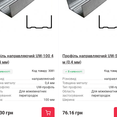
іль направляючий UW-100 4
Профіль направляючий UW-5
4 мм)
м (0,4 мм)
Код товару: 3081
Код това
аявності
В наявності
ид:
направляючий
Різновид:
направ
на металу:
0,4 мм
Товщина металу:
рофілю:
UW-профіль
Тип профілю:
UW-п
ть
Для міжкімнатних
Область
Для міжкімнатн
сування:
перегородок
застосування:
перегородок
а:
100 мм
Ширина:
30 грн
76.16 грн