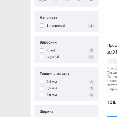
68,80
145
221
297
372
Наявність
В наявності
16
Виробник
Проф
Knauf
6
м (0,
GigaBud
10
В н
Різнов
Товщи
Товщина металу
Тип п
Облас
0,4 мм
4
засто
0,5 мм
6
Ширин
0,6 мм
6
138.
Ширина