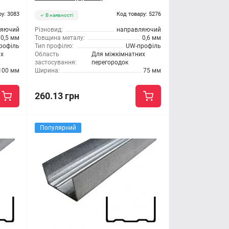
ру: 3083
Код товару: 5276
В наявності
ляючий
Різновид:
направляючий
0,5 мм
Товщина металу:
0,6 мм
рофіль
Тип профілю:
UW-профіль
их
Область
Для міжкімнатних
застосування:
перегородок
100 мм
Ширина:
75 мм
260.13 грн
Популярний