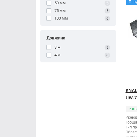
Поп
50 мм
5
75 мм
5
100 мм
6
Довжина
3 м
8
4 м
8
KNAU
UW-75
В н
Різнов
Товщи
Тип п
Облас