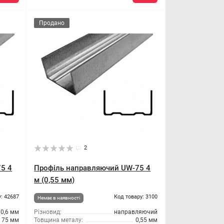
Продано
2
5 4
Профіль направляючий UW-75 4
м (0,55 мм)
: 42687
Код товару: 3100
Немає в наявності
0,6 мм
Різновид:
направляючий
75 мм
Товщина металу:
0,55 мм