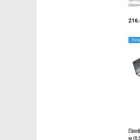
засто
Ширин
216.
Поп
Проф
м (0,