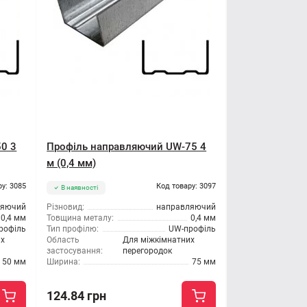
0 3
Профіль направляючий UW-75 4
м (0,4 мм)
ру: 3085
Код товару: 3097
В наявності
ляючий
Різновид:
направляючий
0,4 мм
Товщина металу:
0,4 мм
рофіль
Тип профілю:
UW-профіль
их
Область
Для міжкімнатних
застосування:
перегородок
50 мм
Ширина:
75 мм
124.84 грн