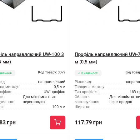
іль направляючий UW-100 3
Профіль направляючий UW-7
5 мм)
м (0,5 мм)
Код товару: 3079
Код това
аявності
В наявності
ид:
направляючий
Різновид:
направ
на металу:
0,5 мм
Товщина металу:
рофілю:
UW-профіль
Тип профілю:
UW-п
ть
Для міжкімнатних
Область
Для міжкімнатн
сування:
перегородок
застосування:
перегородок
а:
100 мм
Ширина:
83 грн
117.79 грн