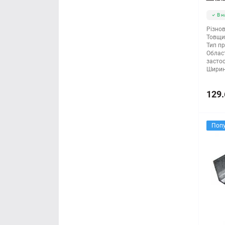
В н
Різнов
Товщи
Тип п
Облас
засто
Ширин
129.
Поп