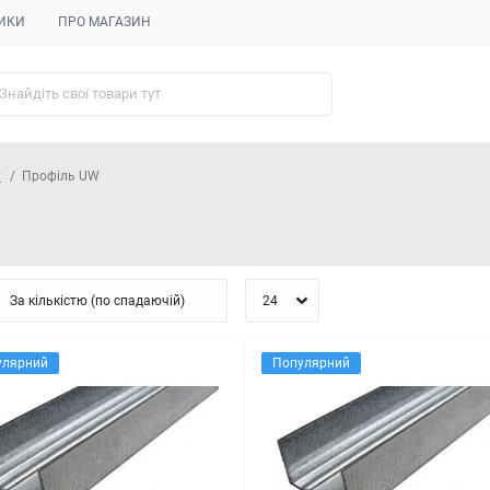
ИКИ
ПРО МАГАЗИН
у
Профіль UW
улярний
Популярний