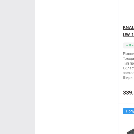
KNAU
UW-1
В н
Різнов
Товщи
Тип п
Облас
засто
Ширин
339.
Поп