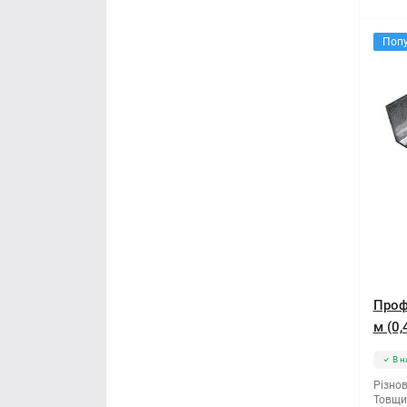
Поп
Проф
м (0,
В н
Різнов
Товщи