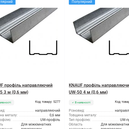
улярний
Популярний
F профіль направляючий
KNAUF профіль направляюч
 3 м (0,6 мм)
UW-50 4 м (0,6 мм)
Код товару: 5277
Код това
аявності
В наявності
ид:
направляючий
Різновид:
направ
на металу:
0,6 мм
Товщина металу:
рофілю:
UW-профіль
Тип профілю:
UW-п
ть
Для міжкімнатних
Область
Для міжкімнатн