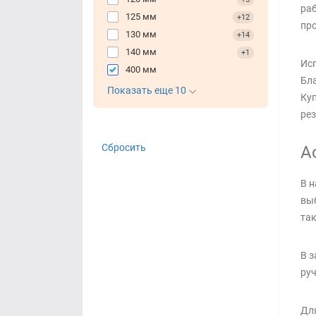
раб
125 мм
+12
про
130 мм
+14
140 мм
+1
Исп
400 мм
Бла
Показать еще 10
Куп
рез
Сбросить
А
В н
выб
так
В з
руч
Для