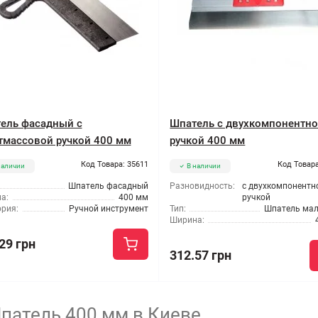
ель фасадный с
Шпатель с двухкомпонентн
тмассовой ручкой 400 мм
ручкой 400 мм
Код Товара: 35611
Код Товара
наличии
В наличии
Шпатель фасадный
Разновидность:
с двухкомпонентн
а:
400 мм
ручкой
ория:
Ручной инструмент
Тип:
Шпатель ма
Ширина:
29 грн
312.57 грн
патель 400 мм в Киеве