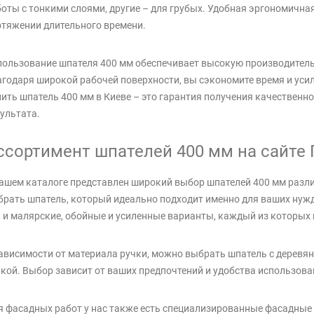
оты с тонкими слоями, другие – для грубых. Удобная эргономична
тяжении длительного времени.
ользование шпателя 400 мм обеспечивает высокую производитель
годаря широкой рабочей поверхности, вы сэкономите время и усил
ить шпатель 400 мм в Киеве – это гарантия получения качественн
ультата.
ссортимент шпателей 400 мм на сайте 
ашем каталоге представлен широкий выбор шпателей 400 мм разли
рать шпатель, который идеально подходит именно для ваших нужд
 и малярские, обойные и усиленные варианты, каждый из которых 
ависимости от материала ручки, можно выбрать шпатель с деревя
кой. Выбор зависит от ваших предпочтений и удобства использова
 фасадных работ у нас также есть специализированные фасадные 