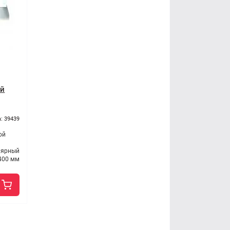
ой
: 39439
ой
лярный
400 мм