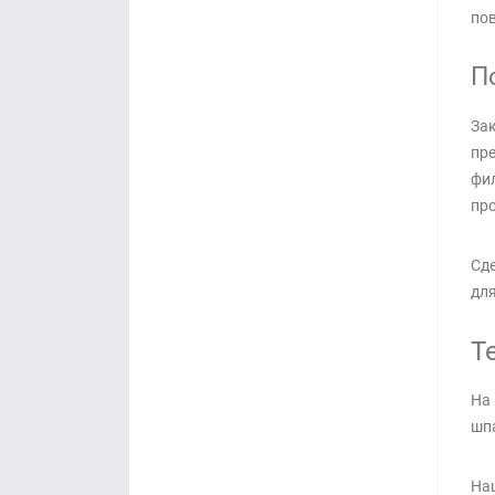
по
П
Зак
пре
фил
про
Сде
для
Т
На 
шпа
Наш