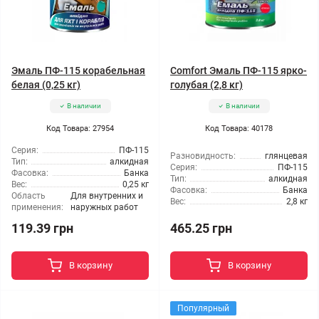
Эмаль ПФ-115 корабельная
Comfort Эмаль ПФ-115 ярко-
белая (0,25 кг)
голубая (2,8 кг)
В наличии
В наличии
Код Товара: 27954
Код Товара: 40178
Серия:
ПФ-115
Разновидность:
глянцевая
Тип:
алкидная
Серия:
ПФ-115
Фасовка:
Банка
Тип:
алкидная
Вес:
0,25 кг
Фасовка:
Банка
Область
Для внутренних и
Вес:
2,8 кг
применения:
наружных работ
119.39 грн
465.25 грн
В корзину
В корзину
Популярный