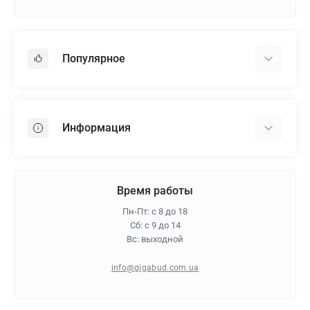
Популярное
Гипсокартон
OSB
Информация
Пенопласт
Пенополистирол
Доставка
Минеральная вата
Оплата
Время работы
Клей для плитки
Контакты
Пн-Пт: с 8 до 18
Гарантия и возврат
Сб: с 9 до 14
Вс: выходной
Про магазин
Политика конфиденциальности
info@gigabud.com.ua
Отзывы
Блог