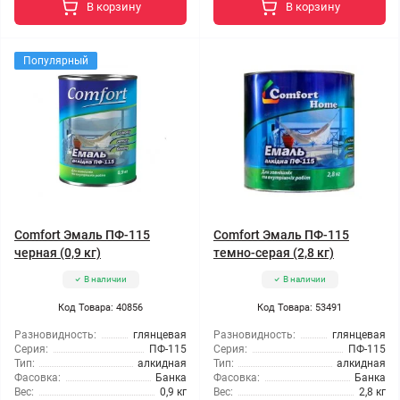
В корзину
В корзину
Популярный
Comfort Эмаль ПФ-115
Comfort Эмаль ПФ-115
черная (0,9 кг)
темно-серая (2,8 кг)
В наличии
В наличии
Код Товара: 40856
Код Товара: 53491
Разновидность:
глянцевая
Разновидность:
глянцевая
Серия:
ПФ-115
Серия:
ПФ-115
Тип:
алкидная
Тип:
алкидная
Фасовка:
Банка
Фасовка:
Банка
Вес:
0,9 кг
Вес:
2,8 кг