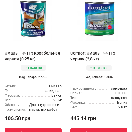
Эмаль ПФ-115 корабельная
Comfort Эмаль ПФ-115
черная (0,25 кг)
черная (2,8 кг)
В наличии
В наличии
Код Товара: 27955
Код Товара: 40185
Серия:
ПФ-115
Разновидность:
глянцевая
Тип:
алкидная
Серия:
ПФ-115
Фасовка:
Банка
Тип:
алкидная
Вес:
0,25 кг
Фасовка:
Банка
Область
Для внутренних и
Вес:
2,8 кг
применения:
наружных работ
106.50 грн
445.14 грн