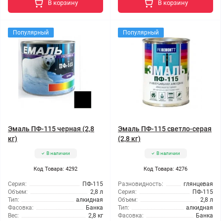
В корзину
В корзину
Популярный
Популярный
Эмаль ПФ-115 черная (2,8
Эмаль ПФ-115 светло-серая
кг)
(2,8 кг)
В наличии
В наличии
Код Товара: 4292
Код Товара: 4276
Серия:
ПФ-115
Разновидность:
глянцевая
Объем:
2,8 л
Серия:
ПФ-115
Тип:
алкидная
Объем:
2,8 л
Фасовка:
Банка
Тип:
алкидная
Вес:
2,8 кг
Фасовка:
Банка