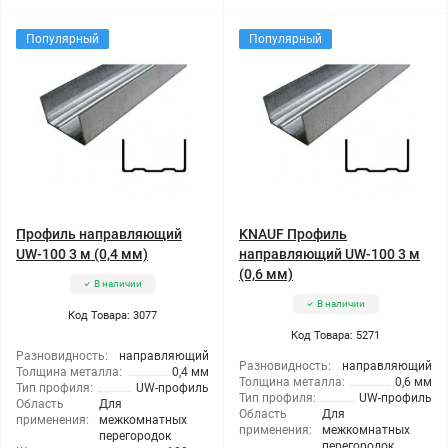
Популярный
Популярный
Профиль направляющий
KNAUF Профиль
UW-100 3 м (0,4 мм)
направляющий UW-100 3 м
(0,6 мм)
В наличии
В наличии
Код Товара: 3077
Код Товара: 5271
Разновидность:
направляющий
Разновидность:
направляющий
Толщина металла:
0,4 мм
Толщина металла:
0,6 мм
Тип профиля:
UW-профиль
Тип профиля:
UW-профиль
Область
Для
Область
Для
применения:
межкомнатных
применения:
межкомнатных
перегородок
перегородок