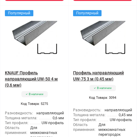
Популярный
Популярный
KNAUF Профиль
Профиль направляющий
направляющий UW-50 4 м
UW-75 3 м (0,45 мм)
(0,6 мм)
В наличии
В наличии
Код Товара: 3094
Код Товара: 5275
Разновидность:
направляющий
Разновидность:
направляющий
Толщина металла:
0,45 мм
Толщина металла:
0,6 мм
Тип профиля:
UW-профиль
Тип профиля:
UW-профиль
Область
Для
Область
Для
применения:
межкомнатных
применения:
межкомнатных
перегородок