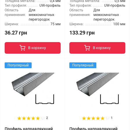
Толщина металла:
0,4 мм
Толщина металла:
0,5 мм
Тип профиля:
UW-профиль
Тип профиля:
UW-профиль
Область
Для
Область
Для
применения:
межкомнатных
применения:
межкомнатных
перегородок
перегородок
Ширина:
75 мм
Ширина:
100 мм
36.27 грн
133.29 грн
В корзину
В корзину
Популярный
Популярный
2
1
Профиль направляющий
Профиль направляющий