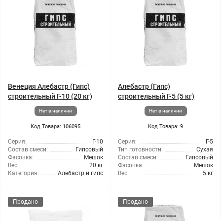
Венеция Алебастр (Гипс)
Алебастр (Гипс)
строительный Г-10 (20 кг)
строительный Г-5 (5 кг)
Нет в наличии
Нет в наличии
Код Товара: 106095
Код Товара: 9
Серия:
Г-10
Серия:
Г-5
Состав смеси:
Гипсовый
Тип готовности:
Сухая
Фасовка:
Мешок
Состав смеси:
Гипсовый
Вес:
20 кг
Фасовка:
Мешок
Категория:
Алебастр и гипс
Вес:
5 кг
Продано
Продано