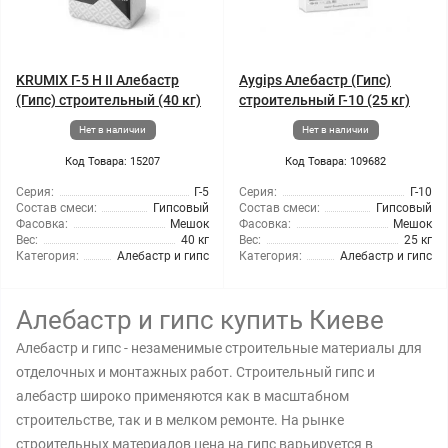
KRUMIX Г-5 Н ІІ Алебастр
Aygips Алебастр (Гипс)
(Гипс) строительный (40 кг)
строительный Г-10 (25 кг)
Нет в наличии
Нет в наличии
Код Товара: 15207
Код Товара: 109682
Серия:
Г-5
Серия:
Г-10
Состав смеси:
Гипсовый
Состав смеси:
Гипсовый
Фасовка:
Мешок
Фасовка:
Мешок
Вес:
40 кг
Вес:
25 кг
Категория:
Алебастр и гипс
Категория:
Алебастр и гипс
Алебастр и гипс купить Киеве
Алебастр и гипс - незаменимые строительные материалы для
отделочных и монтажных работ. Строительный гипс и
алебастр широко применяются как в масштабном
строительстве, так и в мелком ремонте. На рынке
строительных материалов цена на гипс варьируется в