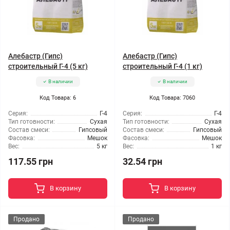
Алебастр (Гипс)
Алебастр (Гипс)
строительный Г-4 (5 кг)
строительный Г-4 (1 кг)
В наличии
В наличии
Код Товара: 6
Код Товара: 7060
Серия:
Г-4
Серия:
Г-4
Тип готовности:
Сухая
Тип готовности:
Сухая
Состав смеси:
Гипсовый
Состав смеси:
Гипсовый
Фасовка:
Мешок
Фасовка:
Мешок
Вес:
5 кг
Вес:
1 кг
117.55 грн
32.54 грн
В корзину
В корзину
Продано
Продано