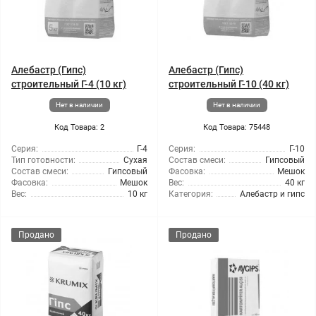
Алебастр (Гипс)
Алебастр (Гипс)
строительный Г-4 (10 кг)
строительный Г-10 (40 кг)
Нет в наличии
Нет в наличии
Код Товара: 2
Код Товара: 75448
Серия:
Г-4
Серия:
Г-10
Тип готовности:
Сухая
Состав смеси:
Гипсовый
Состав смеси:
Гипсовый
Фасовка:
Мешок
Фасовка:
Мешок
Вес:
40 кг
Вес:
10 кг
Категория:
Алебастр и гипс
Продано
Продано