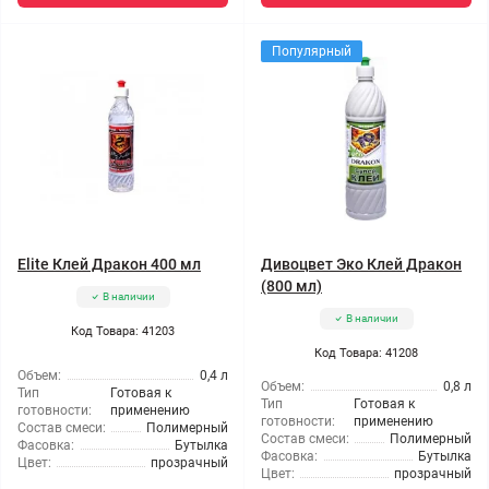
Популярный
Elite Клей Дракон 400 мл
Дивоцвет Эко Клей Дракон
(800 мл)
В наличии
В наличии
Код Товара: 41203
Код Товара: 41208
Объем:
0,4 л
Объем:
0,8 л
Тип
Готовая к
Тип
Готовая к
готовности:
применению
готовности:
применению
Состав смеси:
Полимерный
Состав смеси:
Полимерный
Фасовка:
Бутылка
Фасовка:
Бутылка
Цвет:
прозрачный
Цвет:
прозрачный