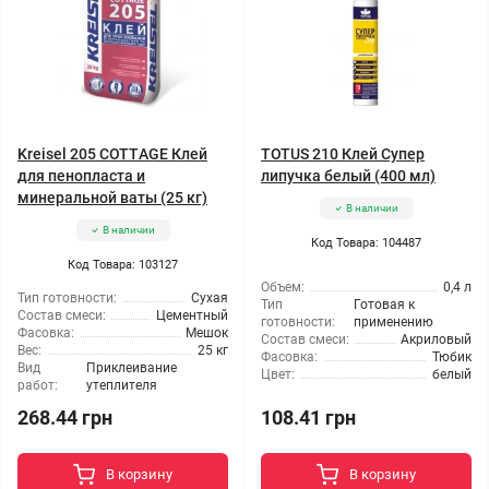
Kreisel 205 СОТТAGE Клей
TOTUS 210 Клей Супер
для пенопласта и
липучка белый (400 мл)
минеральной ваты (25 кг)
В наличии
В наличии
Код Товара: 104487
Код Товара: 103127
Объем:
0,4 л
Тип готовности:
Сухая
Тип
Готовая к
Состав смеси:
Цементный
готовности:
применению
Фасовка:
Мешок
Состав смеси:
Акриловый
Вес:
25 кг
Фасовка:
Тюбик
Вид
Приклеивание
Цвет:
белый
работ:
утеплителя
268.44 грн
108.41 грн
В корзину
В корзину