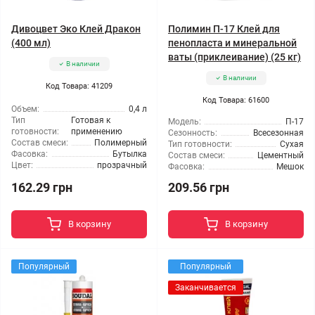
Дивоцвет Эко Клей Дракон
Полимин П-17 Клей для
(400 мл)
пенопласта и минеральной
ваты (приклеивание) (25 кг)
В наличии
В наличии
Код Товара: 41209
Код Товара: 61600
Объем:
0,4 л
Тип
Готовая к
Модель:
П-17
готовности:
применению
Сезонность:
Всесезонная
Состав смеси:
Полимерный
Тип готовности:
Сухая
Фасовка:
Бутылка
Состав смеси:
Цементный
Цвет:
прозрачный
Фасовка:
Мешок
162.29 грн
209.56 грн
В корзину
В корзину
Популярный
Популярный
Заканчивается