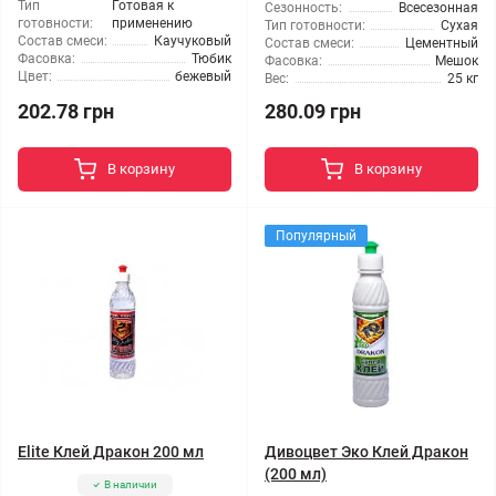
Тип
Готовая к
Сезонность:
Всесезонная
готовности:
применению
Тип готовности:
Сухая
Состав смеси:
Каучуковый
Состав смеси:
Цементный
Фасовка:
Тюбик
Фасовка:
Мешок
Цвет:
бежевый
Вес:
25 кг
202.78 грн
280.09 грн
В корзину
В корзину
Популярный
Elite Клей Дракон 200 мл
Дивоцвет Эко Клей Дракон
(200 мл)
В наличии