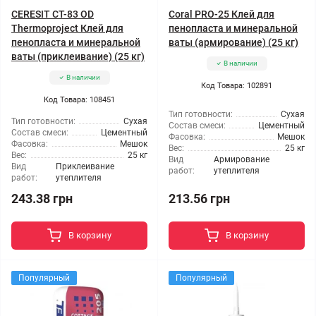
CERESIT CT-83 OD
Coral PRO-25 Клей для
Thermoproject Клей для
пенопласта и минеральной
пенопласта и минеральной
ваты (армирование) (25 кг)
ваты (приклеивание) (25 кг)
В наличии
В наличии
Код Товара: 102891
Код Товара: 108451
Тип готовности:
Сухая
Тип готовности:
Сухая
Состав смеси:
Цементный
Состав смеси:
Цементный
Фасовка:
Мешок
Фасовка:
Мешок
Вес:
25 кг
Вес:
25 кг
Вид
Армирование
Вид
Приклеивание
работ:
утеплителя
работ:
утеплителя
243.38 грн
213.56 грн
В корзину
В корзину
Популярный
Популярный