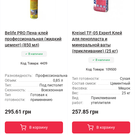
Belife PRO Пена-клей
Kreisel TF-05 Expert Клей
профессиональная (жидкий
для пенопласта и
цемент) (850 мл)
минеральной ваты
(приклеивание) (25 кг)
В наличии
В наличии
Код Товара: 4439
Код Товара: 109500
Разновидность:
Профессиональная
Тип готовности:
Сухая
Объем:
0,85 л
Состав смеси:
Цементный
Тип:
Под пистолет
Фасовка:
Мешок
Сезонность:
Всесезонная
Вес:
25 кг
Тип
Готовая к
Вид
Приклеивание
готовности:
применению
работ:
утеплителя
295.61 грн
257.85 грн
В корзину
В корзину