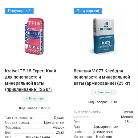
Популярный
Популярный
Kreisel TF-15 Expert Клей
Венеция V-077 Клей для
для пенопласта и
пенопласта и минеральной
минеральной ваты
ваты (армирование) (25 кг)
(приклеивание) (25 кг)
В наличии
В наличии
Код Товара: 105181
Код Товара: 107788
Тип готовности:
Сухая
Фасовка:
Мешок
Тип готовности:
Сухая
Вес:
25 кг
Состав смеси:
Цементный
Вид
Армирование
Фасовка:
Мешок
работ:
утеплителя
Вес:
25 кг
Категория:
Клей для
Вид
Приклеивание