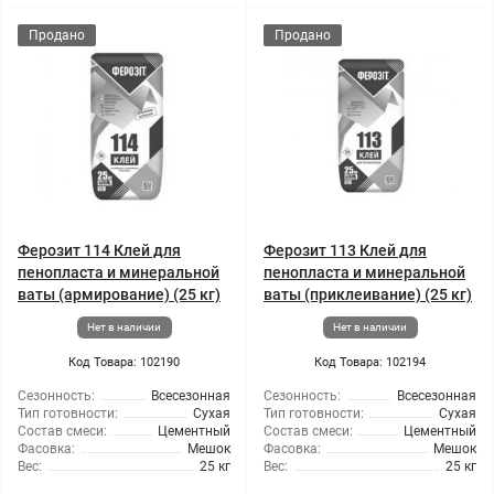
Продано
Продано
Ферозит 114 Клей для
Ферозит 113 Клей для
пенопласта и минеральной
пенопласта и минеральной
ваты (армирование) (25 кг)
ваты (приклеивание) (25 кг)
Нет в наличии
Нет в наличии
Код Товара: 102190
Код Товара: 102194
Сезонность:
Всесезонная
Сезонность:
Всесезонная
Тип готовности:
Сухая
Тип готовности:
Сухая
Состав смеси:
Цементный
Состав смеси:
Цементный
Фасовка:
Мешок
Фасовка:
Мешок
Вес:
25 кг
Вес:
25 кг