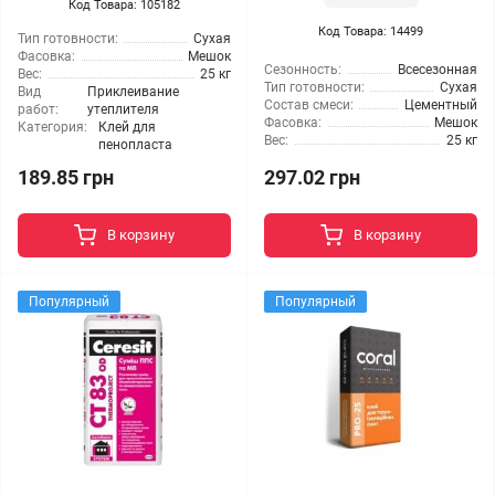
Код Товара: 105182
Код Товара: 14499
Тип готовности:
Сухая
Фасовка:
Мешок
Сезонность:
Всесезонная
Вес:
25 кг
Тип готовности:
Сухая
Вид
Приклеивание
Состав смеси:
Цементный
работ:
утеплителя
Фасовка:
Мешок
Категория:
Клей для
Вес:
25 кг
пенопласта
189.85 грн
297.02 грн
В корзину
В корзину
Популярный
Популярный