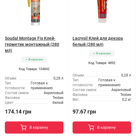
Soudal Montage Fix Клей-
Lacrysil Клей для декора
герметик монтажный (280
белый (280 мл)
мл)
В наличии
В наличии
Код Товара: 4892
Код Товара: 104842
Объем:
0,28 л
Объем:
0,28 л
Тип
Готовая к
Тип
Готовая к
готовности:
применению
готовности:
применению
Состав смеси:
Акриловый
Состав смеси:
Акриловый
Фасовка:
Тюбик
Фасовка:
Тюбик
Вес:
0,2 кг
Цвет:
белый
174.14 грн
97.67 грн
В корзину
В корзину