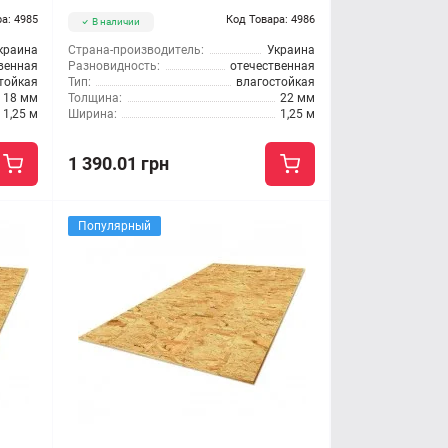
а: 4985
Код Товара: 4986
В наличии
краина
Страна-производитель:
Украина
венная
Разновидность:
отечественная
тойкая
Тип:
влагостойкая
18 мм
Толщина:
22 мм
1,25 м
Ширина:
1,25 м
1 390.01 грн
Популярный