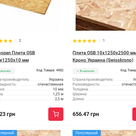
2
1
ospan Плита OSB
Плита OSB 10x1250x2500 м
x1250x10 мм
Кроно Украина (Swisskrono)
Код Товара: 4982
Код Товар
наличии
В наличии
а-производитель:
Украина
Страна-производитель:
У
видность:
отечественная
Разновидность:
отечест
на:
10 мм
Толщина:
а:
1,25 м
Ширина:
:
2,5 м
Длина:
23 грн
656.47 грн
улярный
Популярный