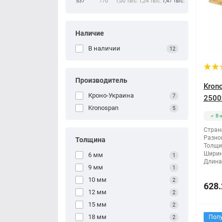
537
770
1,00 тыс.
1,24 тыс.
1,47 тыс.
Наличие
В наличии
12
Производитель
Kron
Кроно-Украина
7
2500
Kronospan
5
В 
Стран
Разно
Толщина
Толщи
Ширин
6 мм
1
Длина
9 мм
1
10 мм
2
628.
12 мм
2
15 мм
2
18 мм
Поп
2