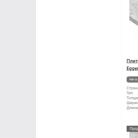
Плит
Egge
Нет в
Стран
Тип:
Толщи
Ширин
Длина
Про