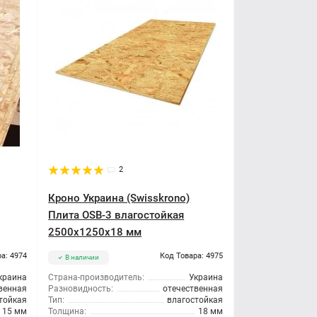
2
Кроно Украина (Swisskrono)
Плита OSB-3 влагостойкая
2500x1250x18 мм
а: 4974
Код Товара: 4975
В наличии
краина
Страна-производитель:
Украина
венная
Разновидность:
отечественная
тойкая
Тип:
влагостойкая
15 мм
Толщина:
18 мм