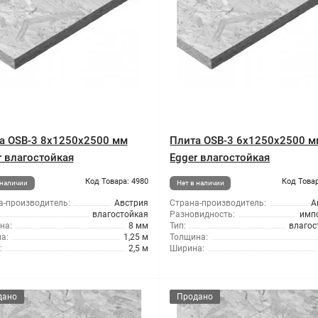
а OSB-3 8x1250x2500 мм
Плита OSB-3 6x1250x2500 м
r влагостойкая
Egger влагостойкая
Код Товара: 4980
Код Товар
 наличии
Нет в наличии
а-производитель:
Австрия
Страна-производитель:
А
влагостойкая
Разновидность:
имп
на:
8 мм
Тип:
влагос
а:
1,25 м
Толщина:
:
2,5 м
Ширина:
дано
Продано