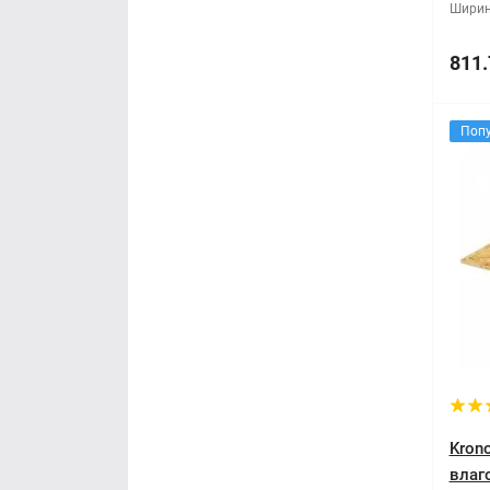
Ширин
811.
Поп
Kron
влаг