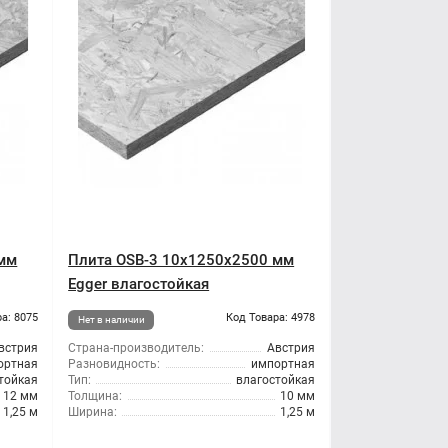
 мм
Плита OSB-3 10x1250x2500 мм
Egger влагостойкая
а: 8075
Код Товара: 4978
Нет в наличии
встрия
Страна-производитель:
Австрия
ортная
Разновидность:
импортная
тойкая
Тип:
влагостойкая
12 мм
Толщина:
10 мм
1,25 м
Ширина:
1,25 м