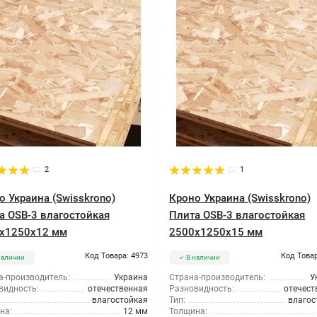
2
1
о Украина (Swisskrono)
Кроно Украина (Swisskrono)
а OSB-3 влагостойкая
Плита OSB-3 влагостойкая
x1250x12 мм
2500x1250x15 мм
Код Товара: 4973
Код Товар
наличии
В наличии
а-производитель:
Украина
Страна-производитель:
У
видность:
отечественная
Разновидность:
отечест
влагостойкая
Тип:
влагос
на:
12 мм
Толщина: