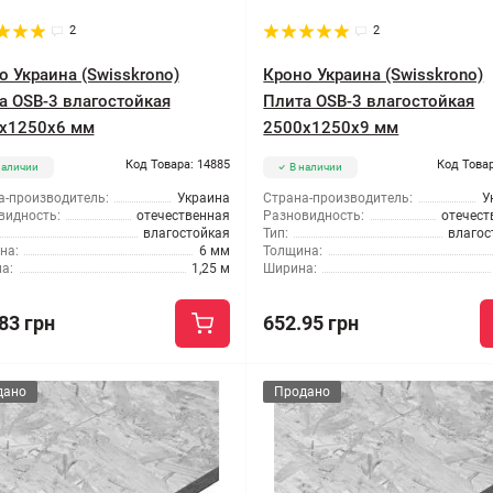
2
2
о Украина (Swisskrono)
Кроно Украина (Swisskrono)
а OSB-3 влагостойкая
Плита OSB-3 влагостойкая
x1250x6 мм
2500x1250x9 мм
Код Товара: 14885
Код Товар
наличии
В наличии
а-производитель:
Украина
Страна-производитель:
У
видность:
отечественная
Разновидность:
отечест
влагостойкая
Тип:
влагос
на:
6 мм
Толщина:
а:
1,25 м
Ширина:
83 грн
652.95 грн
дано
Продано