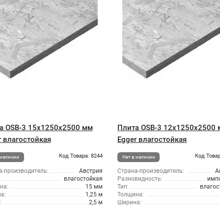
а OSB-3 15x1250x2500 мм
Плита OSB-3 12x1250x2500
r влагостойкая
Egger влагостойкая
Код Товара: 8244
Код Товар
 наличии
Нет в наличии
а-производитель:
Австрия
Страна-производитель:
А
влагостойкая
Разновидность:
имп
на:
15 мм
Тип:
влагос
а:
1,25 м
Толщина:
:
2,5 м
Ширина: