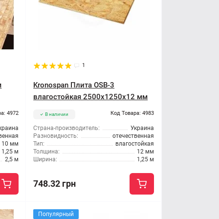
1
м
Kronospan Плита OSB-3
влагостойкая 2500x1250x12 мм
а: 4972
Код Товара: 4983
В наличии
краина
Страна-производитель:
Украина
венная
Разновидность:
отечественная
10 мм
Тип:
влагостойкая
1,25 м
Толщина:
12 мм
2,5 м
Ширина:
1,25 м
748.32 грн
Популярный