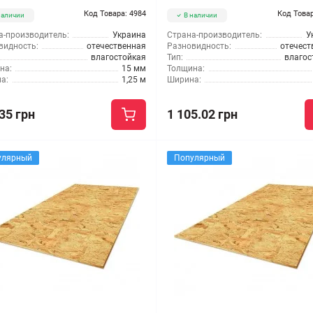
Код Товара: 4984
Код Товар
наличии
В наличии
а-производитель:
Украина
Страна-производитель:
У
видность:
отечественная
Разновидность:
отечест
влагостойкая
Тип:
влагос
на:
15 мм
Толщина:
а:
1,25 м
Ширина:
35 грн
1 105.02 грн
улярный
Популярный