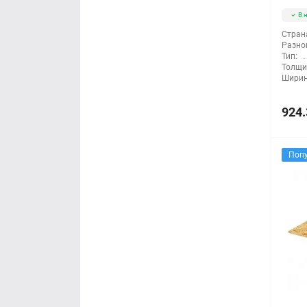
В 
Стран
Разно
Тип:
Толщи
Ширин
924.
Поп