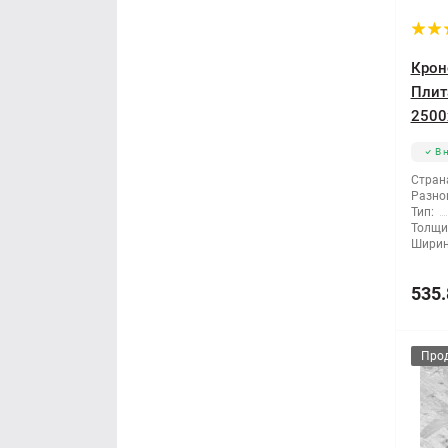
Крон
Плит
2500
В 
Стран
Разно
Тип:
Толщи
Ширин
535.
Про