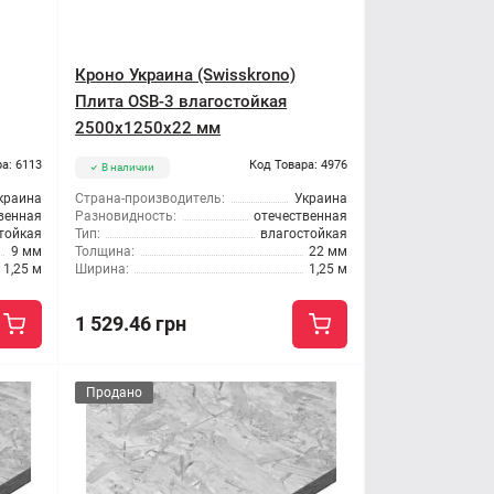
Кроно Украина (Swisskrono)
Плита OSB-3 влагостойкая
2500x1250x22 мм
а: 6113
Код Товара: 4976
В наличии
краина
Страна-производитель:
Украина
венная
Разновидность:
отечественная
тойкая
Тип:
влагостойкая
9 мм
Толщина:
22 мм
1,25 м
Ширина:
1,25 м
1 529.46 грн
Продано