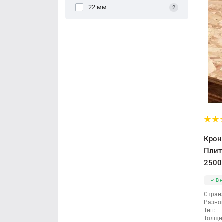
22 мм
2
Крон
Плит
2500
В 
Стран
Разно
Тип:
Толщи