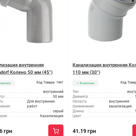
лизация внутренняя
Канализация внутренняя Ко
dorf Колено 50 мм (45°)
110 мм (30°)
Код Товара: 1441
Код Товар
наличии
В наличии
внутренний
Тип:
внут
тр:
50 мм
Диаметр:
ть
Для внутренних
Область
внутренняя
нения:
работ
применения:
канализация
серый
Длина:
ория:
Канализация
Цвет:
6 грн
41.19 грн