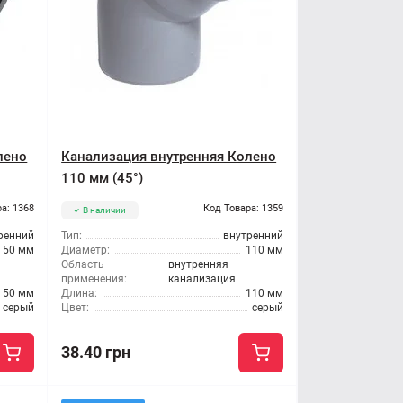
лено
Канализация внутренняя Колено
110 мм (45°)
а: 1368
Код Товара: 1359
В наличии
ренний
Тип:
внутренний
50 мм
Диаметр:
110 мм
Область
внутренняя
применения:
канализация
50 мм
Длина:
110 мм
серый
Цвет:
серый
38.40 грн