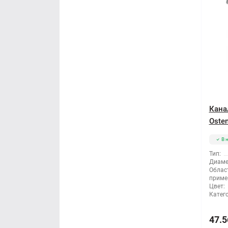
Кана
Osten
В 
Тип:
Диаме
Облас
приме
Цвет:
Катег
47.5