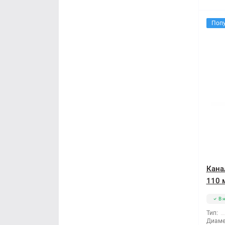
Поп
Кана
110 
В 
Тип:
Диаме