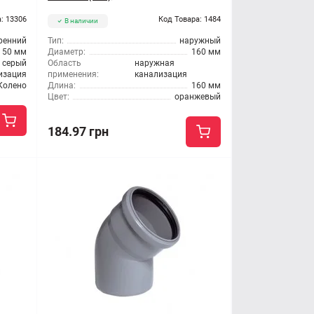
: 13306
Код Товара: 1484
В наличии
ренний
Тип:
наружный
50 мм
Диаметр:
160 мм
серый
Область
наружная
изация
применения:
канализация
Колено
Длина:
160 мм
Цвет:
оранжевый
184.97 грн