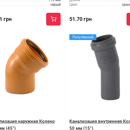
:
110 мм
Длина:
серый
Цвет:
ора
1 грн
51.70 грн
Популярный
лизация наружная Колено
Канализация внутренняя Ко
мм (45°)
50 мм (15°)