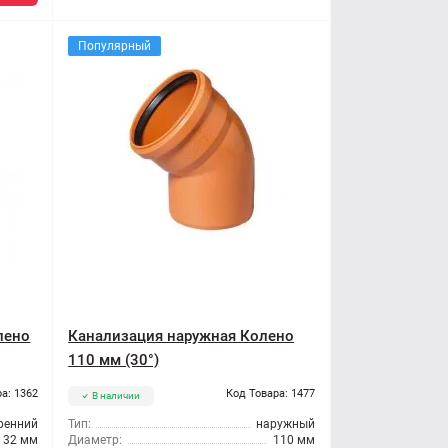
Популярный
лено
Канализация наружная Колено
110 мм (30°)
а: 1362
Код Товара: 1477
В наличии
ренний
Тип:
наружный
32 мм
Диаметр:
110 мм