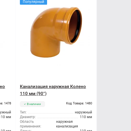
Популярный
ено
Канализация наружная Колено
110 мм (90°)
а: 1478
Код Товара: 1480
В наличии
ружный
Тип:
наружный
110 мм
Диаметр:
110 мм
Область
наружная
применения:
канализация