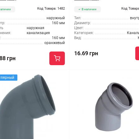
Код Товара: 1482
Код Товара
наличии
В наличии
наружный
Тип:
внут
тр:
160 мм
Диаметр:
ть
наружная
Цвет:
нения:
канализация
Категория:
Канал
:
160 мм
Вид:
оранжевый
16.69 грн
88 грн
улярный