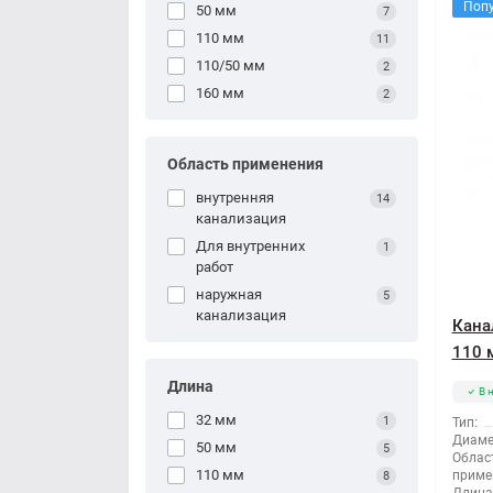
Поп
50 мм
7
110 мм
11
110/50 мм
2
160 мм
2
Область применения
внутренняя
14
канализация
Для внутренних
1
работ
наружная
5
канализация
Кана
110 
Длина
В 
32 мм
1
Тип:
Диаме
50 мм
5
Облас
110 мм
приме
8