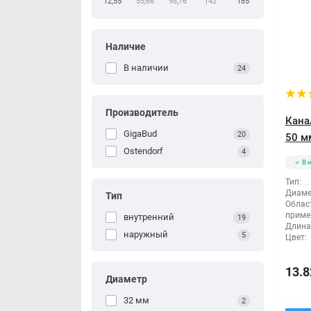
12,55
55,66
98,76
142
185
Наличие
В наличии
24
Производитель
Кана
GigaBud
20
50 мм
Ostendorf
4
В 
Тип:
Диаме
Тип
Облас
приме
внутренний
19
Длина
наружный
5
Цвет:
13.8
Диаметр
32 мм
2