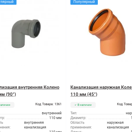
улярный
Популярный
лизация внутренняя Колено
Канализация наружная Кол
мм (90°)
110 мм (45°)
Код Товара: 1361
Код Товар
наличии
В наличии
внутренний
Тип:
на
тр:
110 мм
Диаметр:
ть
внутренняя
Область
наружная
нения:
канализация
применения:
канализация