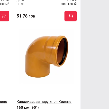
110 мм
Длина:
110 мм
нжевый
Цвет:
оранжевый
51.78 грн
лено
Канализация наружная Колено
160 мм (90°)