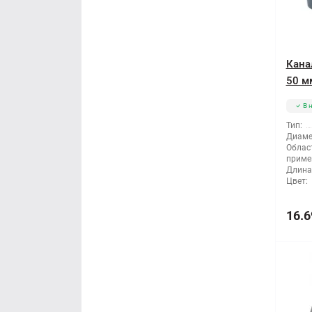
Кана
50 мм
В 
Тип:
Диаме
Облас
приме
Длина
Цвет:
16.6