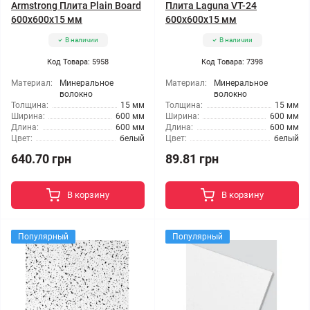
Armstrong Плита Plain Board
Плита Laguna VT-24
600x600x15 мм
600x600x15 мм
В наличии
В наличии
Код Товара: 5958
Код Товара: 7398
Материал:
Минеральное
Материал:
Минеральное
волокно
волокно
Толщина:
15 мм
Толщина:
15 мм
Ширина:
600 мм
Ширина:
600 мм
Длина:
600 мм
Длина:
600 мм
Цвет:
белый
Цвет:
белый
640.70 грн
89.81 грн
В корзину
В корзину
Популярный
Популярный