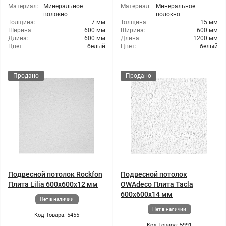
Материал:
Минеральное
Материал:
Минеральное
волокно
волокно
Толщина:
7 мм
Толщина:
15 мм
Ширина:
600 мм
Ширина:
600 мм
Длина:
600 мм
Длина:
1200 мм
Цвет:
белый
Цвет:
белый
Продано
Продано
Подвесной потолок Rockfon
Подвесной потолок
Плита Lilia 600x600x12 мм
OWAdeco Плита Tacla
600x600x14 мм
Нет в наличии
Нет в наличии
Код Товара: 5455
Код Товара: 5991