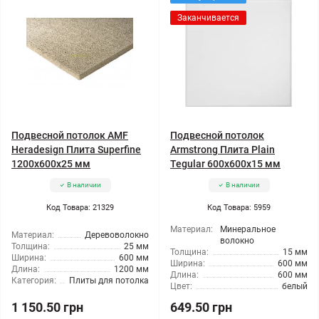
Заканчивается
Подвесной потолок AMF
Подвесной потолок
Heradesign Плита Superfine
Armstrong Плита Plain
1200x600x25 мм
Tegular 600x600x15 мм
В наличии
В наличии
Код Товара: 21329
Код Товара: 5959
Материал:
Минеральное
Материал:
Деревоволокно
волокно
Толщина:
25 мм
Толщина:
15 мм
Ширина:
600 мм
Ширина:
600 мм
Длина:
1200 мм
Длина:
600 мм
Категория:
Плиты для потолка
Цвет:
белый
1 150.50 грн
649.50 грн