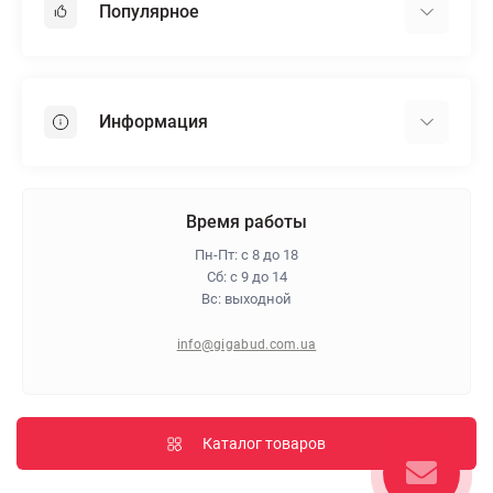
Популярное
Гипсокартон
OSB
Информация
Пенопласт
Пенополистирол
Доставка
Минеральная вата
Оплата
Время работы
Клей для плитки
Контакты
Пн-Пт: с 8 до 18
Гарантия и возврат
Сб: с 9 до 14
Вс: выходной
Про магазин
Политика конфиденциальности
info@gigabud.com.ua
Отзывы
Блог
Карта сайта
Каталог товаров
Производители