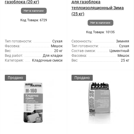
газоблока (20 кг)
для газоблока
теплоизоляционный Зима
Нет в наличии
(25 кг)
Код Товара: 6729
Нет в наличии
Код Товара: 10135
Тип готовности:
Сухая
Сезонность:
Зимняя
Фасовка:
Мешок
Тип готовности:
Сухая
Вес:
20 кг
Состав смеси:
Цементный
Вид работ:
Для кладки
Фасовка:
Мешок
Категория:
Кладочные смеси
Вес:
25 кг
Продано
Продано