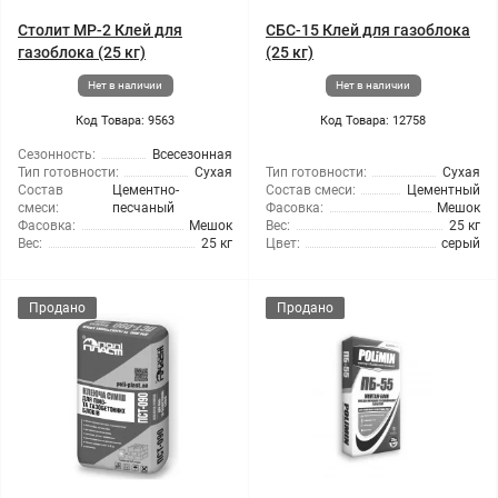
Столит МР-2 Клей для
СБС-15 Клей для газоблока
газоблока (25 кг)
(25 кг)
Нет в наличии
Нет в наличии
Код Товара: 9563
Код Товара: 12758
Сезонность:
Всесезонная
Тип готовности:
Сухая
Тип готовности:
Сухая
Состав
Цементно-
Состав смеси:
Цементный
смеси:
песчаный
Фасовка:
Мешок
Фасовка:
Мешок
Вес:
25 кг
Вес:
25 кг
Цвет:
серый
Продано
Продано