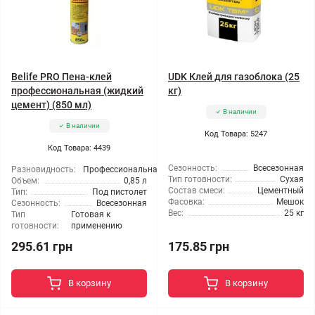
Belife PRO Пена-клей
UDK Клей для газоблока (25
профессиональная (жидкий
кг)
цемент) (850 мл)
В наличии
В наличии
Код Товара: 5247
Код Товара: 4439
Сезонность:
Всесезонная
Разновидность:
Профессиональная
Тип готовности:
Сухая
Объем:
0,85 л
Состав смеси:
Цементный
Тип:
Под пистолет
Фасовка:
Мешок
Сезонность:
Всесезонная
Вес:
25 кг
Тип
Готовая к
готовности:
применению
295.61 грн
175.85 грн
В корзину
В корзину