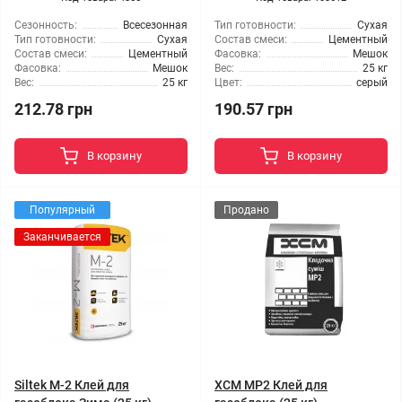
Сезонность:
Всесезонная
Тип готовности:
Сухая
Тип готовности:
Сухая
Состав смеси:
Цементный
Состав смеси:
Цементный
Фасовка:
Мешок
Фасовка:
Мешок
Вес:
25 кг
Вес:
25 кг
Цвет:
серый
212.78 грн
190.57 грн
В корзину
В корзину
Популярный
Продано
Заканчивается
Siltek M-2 Клей для
ХСМ МР2 Клей для