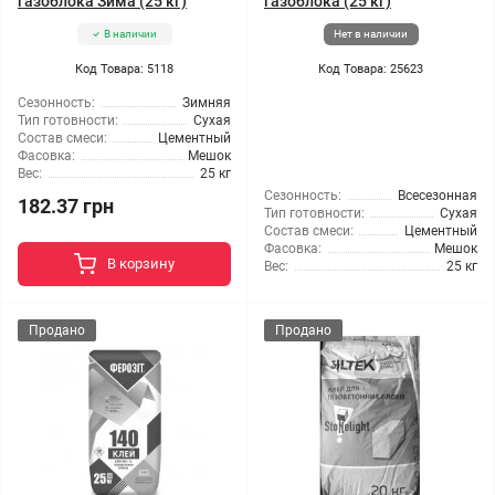
газоблока Зима (25 кг)
газоблока (25 кг)
В наличии
Нет в наличии
Код Товара: 5118
Код Товара: 25623
Сезонность:
Зимняя
Тип готовности:
Сухая
Состав смеси:
Цементный
Фасовка:
Мешок
Вес:
25 кг
Сезонность:
Всесезонная
182.37 грн
Тип готовности:
Сухая
Состав смеси:
Цементный
Фасовка:
Мешок
В корзину
Вес:
25 кг
Продано
Продано