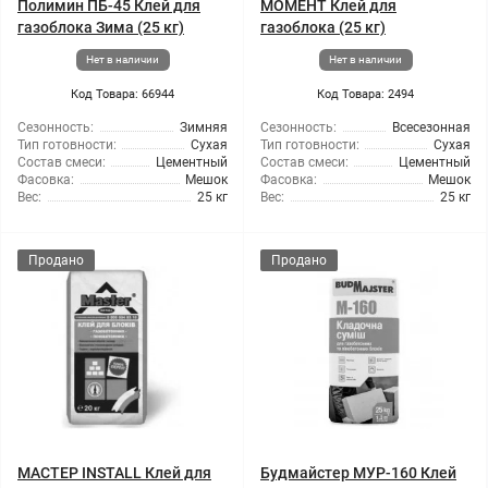
Полимин ПБ-45 Клей для
МОМЕНТ Клей для
газоблока Зима (25 кг)
газоблока (25 кг)
Нет в наличии
Нет в наличии
Код Товара: 66944
Код Товара: 2494
Сезонность:
Зимняя
Сезонность:
Всесезонная
Тип готовности:
Сухая
Тип готовности:
Сухая
Состав смеси:
Цементный
Состав смеси:
Цементный
Фасовка:
Мешок
Фасовка:
Мешок
Вес:
25 кг
Вес:
25 кг
Продано
Продано
МАСТЕР INSTALL Клей для
Будмайстер МУР-160 Клей