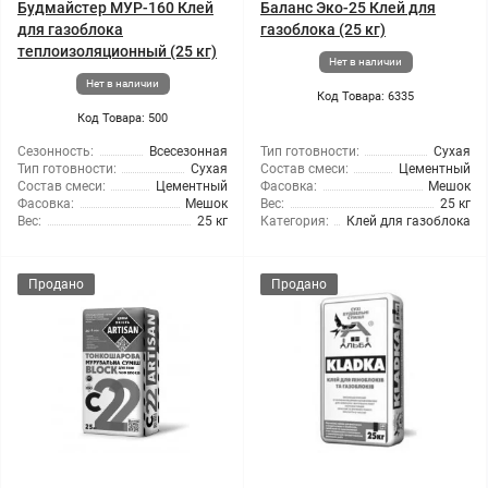
Будмайстер МУР-160 Клей
Баланс Эко-25 Клей для
для газоблока
газоблока (25 кг)
теплоизоляционный (25 кг)
Нет в наличии
Нет в наличии
Код Товара: 6335
Код Товара: 500
Сезонность:
Всесезонная
Тип готовности:
Сухая
Тип готовности:
Сухая
Состав смеси:
Цементный
Состав смеси:
Цементный
Фасовка:
Мешок
Фасовка:
Мешок
Вес:
25 кг
Вес:
25 кг
Категория:
Клей для газоблока
Продано
Продано