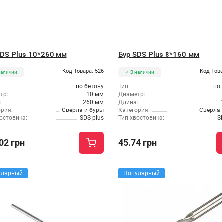
SDS Plus 10*260 мм
Бур SDS Plus 8*160 мм
Код Товара: 526
Код Това
наличии
В наличии
по бетону
Тип:
по
тр:
10 мм
Диаметр:
:
260 мм
Длина:
ория:
Сверла и буры
Категория:
Сверла 
остовика:
SDS-plus
Тип хвостовика:
S
02 грн
45.74 грн
улярный
Популярный