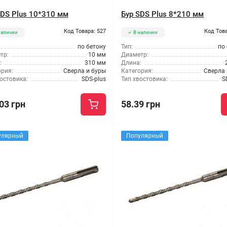
SDS Plus 10*310 мм
Бур SDS Plus 8*210 мм
Код Товара: 527
Код Това
наличии
В наличии
по бетону
Тип:
по
тр:
10 мм
Диаметр:
:
310 мм
Длина:
ория:
Сверла и буры
Категория:
Сверла 
остовика:
SDS-plus
Тип хвостовика:
S
03 грн
58.39 грн
улярный
Популярный