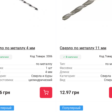
ло по металлу 4 мм
Сверло по металлу 11 мм
Код Товара: 3306
Код Товар
наличии
В наличии
по металлу
Тип:
по м
ка:
1 шт
Фасовка:
:
4 мм
Длина:
ория:
Сверла и буры
Категория:
Сверла 
остовика:
цилиндрический
Вид:
Спир
6 грн
12.97 грн
улярный
Популярный