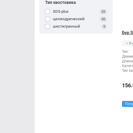
Тип хвостовика
SDS-plus
53
цилиндрический
45
шестигранный
9
Бур 
В 
Тип:
Диаме
Длина
Катег
Тип хв
156.
Поп