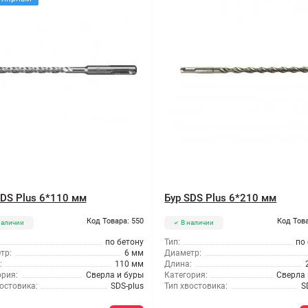
SDS Plus 6*110 мм
Бур SDS Plus 6*210 мм
Код Товара: 550
Код Това
наличии
В наличии
по бетону
Тип:
по
тр:
6 мм
Диаметр:
:
110 мм
Длина:
ория:
Сверла и буры
Категория:
Сверла 
остовика:
SDS-plus
Тип хвостовика:
S