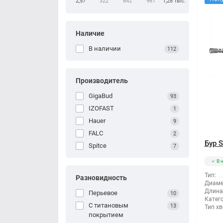
2,57
322
642
961
1,28 тыс.
Наличие
В наличии
112
Производитель
GigaBud
93
IZOFAST
1
Hauer
9
FALС
2
Бур 
Spitce
7
В 
Тип:
Разновидность
Диаме
Длина
Перьевое
10
Катег
С титановым
13
Тип хв
покрытием