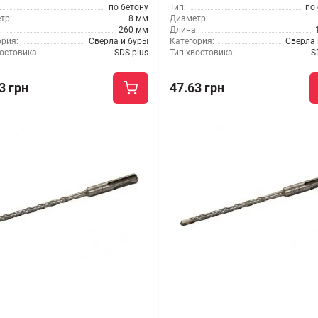
по бетону
Тип:
по
тр:
8 мм
Диаметр:
:
260 мм
Длина:
ория:
Сверла и буры
Категория:
Сверла 
остовика:
SDS-plus
Тип хвостовика:
S
3 грн
47.63 грн