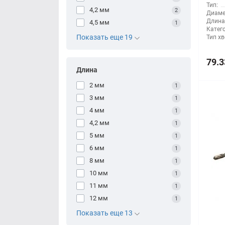
Тип:
4,2 мм
2
Диаме
Длина
4,5 мм
1
Катег
Показать еще 19
Тип хв
79.3
Длина
2 мм
1
3 мм
1
4 мм
1
4,2 мм
1
5 мм
1
6 мм
1
8 мм
1
10 мм
1
11 мм
1
12 мм
1
Показать еще 13