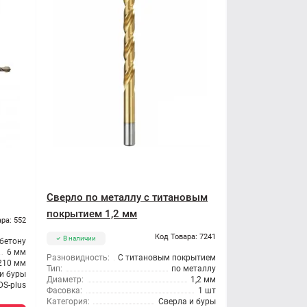
Сверло по металлу с титановым
покрытием 1,2 мм
ра: 552
Код Товара: 7241
В наличии
 бетону
6 мм
Разновидность:
С титановым покрытием
210 мм
Тип:
по металлу
и буры
Диаметр:
1,2 мм
DS-plus
Фасовка:
1 шт
Категория:
Сверла и буры