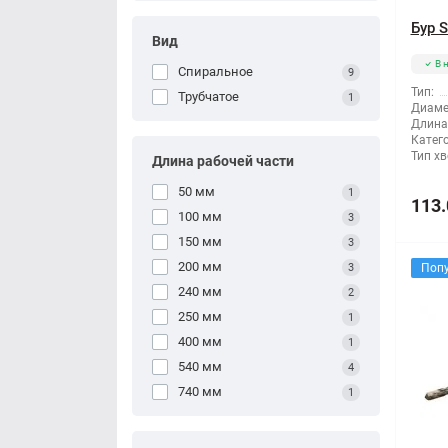
Бур 
Вид
В 
Спиральное
9
Тип:
Трубчатое
1
Диаме
Длина
Катег
Тип хв
Длина рабочей части
50 мм
1
113.
100 мм
3
150 мм
3
200 мм
3
Поп
240 мм
2
250 мм
1
400 мм
1
540 мм
4
740 мм
1