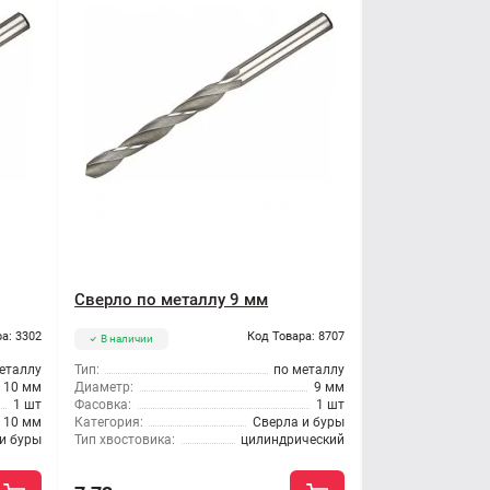
Сверло по металлу 9 мм
а: 3302
Код Товара: 8707
В наличии
еталлу
Тип:
по металлу
10 мм
Диаметр:
9 мм
1 шт
Фасовка:
1 шт
10 мм
Категория:
Сверла и буры
и буры
Тип хвостовика:
цилиндрический