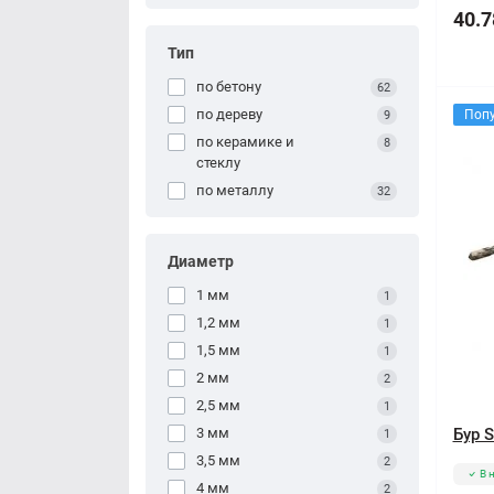
40.7
Тип
по бетону
62
по дереву
Поп
9
по керамике и
8
стеклу
по металлу
32
Диаметр
1 мм
1
1,2 мм
1
1,5 мм
1
2 мм
2
2,5 мм
1
3 мм
Бур 
1
3,5 мм
2
В 
4 мм
2