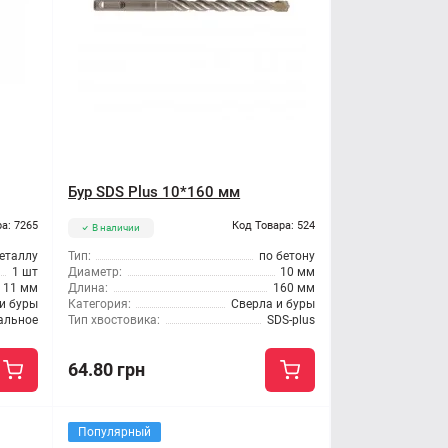
Бур SDS Plus 10*160 мм
а: 7265
Код Товара: 524
В наличии
еталлу
Тип:
по бетону
1 шт
Диаметр:
10 мм
11 мм
Длина:
160 мм
и буры
Категория:
Сверла и буры
альное
Тип хвостовика:
SDS-plus
64.80 грн
Популярный