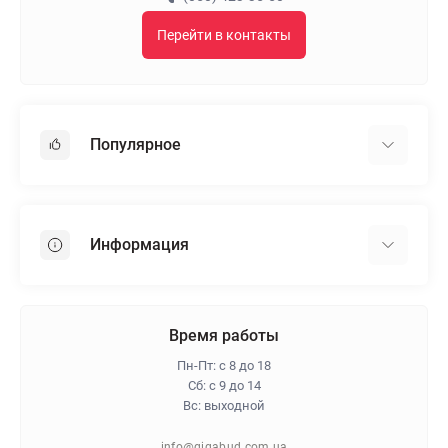
Перейти в контакты
Популярное
Гипсокартон
OSB
Информация
Пенопласт
Пенополистирол
Доставка
Минеральная вата
Оплата
Время работы
Клей для плитки
Контакты
Пн-Пт: с 8 до 18
Гарантия и возврат
Сб: с 9 до 14
Вс: выходной
Про магазин
Политика конфиденциальности
info@gigabud.com.ua