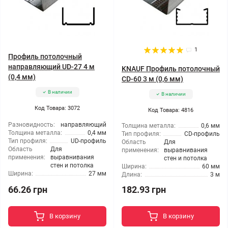
1
Профиль потолочный
направляющий UD-27 4 м
KNAUF Профиль потолочный
(0,4 мм)
CD-60 3 м (0,6 мм)
В наличии
В наличии
Код Товара: 3072
Код Товара: 4816
Разновидность:
направляющий
Толщина металла:
0,6 мм
Толщина металла:
0,4 мм
Тип профиля:
CD-профиль
Тип профиля:
UD-профиль
Область
Для
Область
Для
применения:
выравнивания
применения:
выравнивания
стен и потолка
стен и потолка
Ширина:
60 мм
Ширина:
27 мм
Длина:
3 м
66.26 грн
182.93 грн
В корзину
В корзину