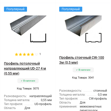
Популярный
Популярный
1
Профиль стоечный CW-100
3м (0,5 мм)
Профиль потолочный
направляющий UD-27 4 м
В наличии
(0,55 мм)
Код Товара: 3041
В наличии
Код Товара: 3075
Разновидность:
стоечный
Толщина металла:
0,5 мм
Разновидность:
направляющий
Тип профиля:
CW-профиль
Толщина металла:
0,55 мм
Область
Для
Тип профиля:
UD-профиль
применения:
межкомнатных
Область
Для
перегородок