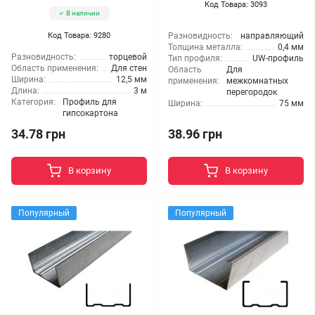
Код Товара: 3093
В наличии
Код Товара: 9280
Разновидность:
направляющий
Толщина металла:
0,4 мм
Разновидность:
торцевой
Тип профиля:
UW-профиль
Область применения:
Для стен
Область
Для
Ширина:
12,5 мм
применения:
межкомнатных
Длина:
3 м
перегородок
Категория:
Профиль для
Ширина:
75 мм
гипсокартона
34.78 грн
38.96 грн
В корзину
В корзину
Популярный
Популярный