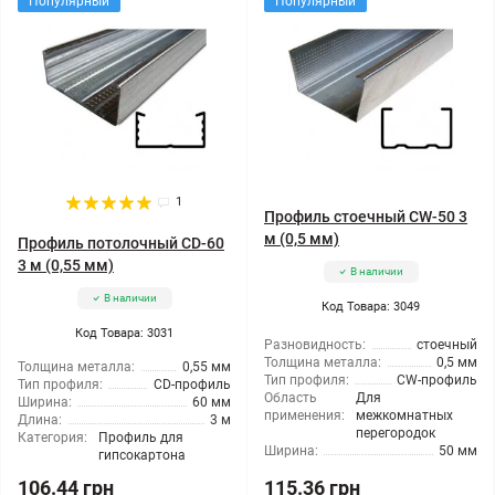
Популярный
Популярный
1
Профиль стоечный CW-50 3
м (0,5 мм)
Профиль потолочный CD-60
3 м (0,55 мм)
В наличии
В наличии
Код Товара: 3049
Код Товара: 3031
Разновидность:
стоечный
Толщина металла:
0,5 мм
Толщина металла:
0,55 мм
Тип профиля:
CW-профиль
Тип профиля:
CD-профиль
Область
Для
Ширина:
60 мм
применения:
межкомнатных
Длина:
3 м
перегородок
Категория:
Профиль для
Ширина:
50 мм
гипсокартона
106.44 грн
115.36 грн