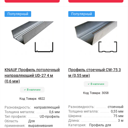
Популярный
Популярный
KNAUF Профиль потолочный
Профиль стоечный CW-75 3
направляющий UD-27 4 м
м (0,55 мм)
(0,6 мм)
В наличии
В наличии
Код Товара: 3058
Код Товара: 4822
Разновидность:
стоечный
Разновидность:
направляющий
Толщина металла:
0,55 мм
Толщина металла:
0,6 мм
Ширина:
75 мм
Тип профиля:
UD-профиль
Длина:
3 м
Область
Для
Категория:
Профиль для
применения:
выравнивания