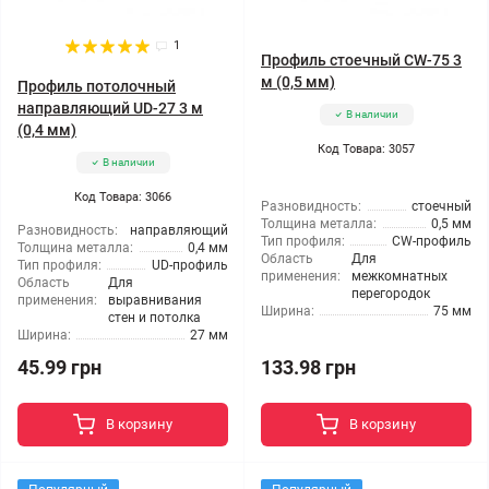
1
Профиль стоечный CW-75 3
м (0,5 мм)
Профиль потолочный
направляющий UD-27 3 м
В наличии
(0,4 мм)
Код Товара: 3057
В наличии
Код Товара: 3066
Разновидность:
стоечный
Толщина металла:
0,5 мм
Разновидность:
направляющий
Тип профиля:
CW-профиль
Толщина металла:
0,4 мм
Область
Для
Тип профиля:
UD-профиль
применения:
межкомнатных
Область
Для
перегородок
применения:
выравнивания
Ширина:
75 мм
стен и потолка
Ширина:
27 мм
45.99 грн
133.98 грн
В корзину
В корзину