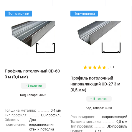
Популярный
Популярный
1
Профиль потолочный CD-60
3 м (0,4 мм)
Профиль потолочный
направляющий UD-27 3 м
В наличии
(0,5 мм)
Код Товара: 3028
В наличии
Код Товара: 3068
Толщина металла:
0,4 мм
Тип профиля:
CD-профиль
Разновидность:
направляющий
Область
Для
Толщина металла:
0,5 мм
применения:
выравнивания
Тип профиля:
UD-профиль
стен и потолка
Область
Для