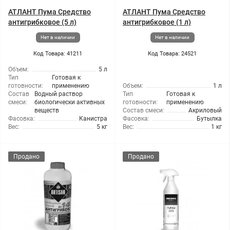
АТЛАНТ Пума Средство
АТЛАНТ Пума Средство
антигрибковое (5 л)
антигрибковое (1 л)
Нет в наличии
Нет в наличии
Код Товара: 41211
Код Товара: 24521
Объем:
5 л
Тип
Готовая к
готовности:
применению
Объем:
1 л
Состав
Водный раствор
Тип
Готовая к
смеси:
биологически активных
готовности:
применению
веществ
Состав смеси:
Акриловый
Фасовка:
Канистра
Фасовка:
Бутылка
Вес:
5 кг
Вес:
1 кг
Продано
Продано