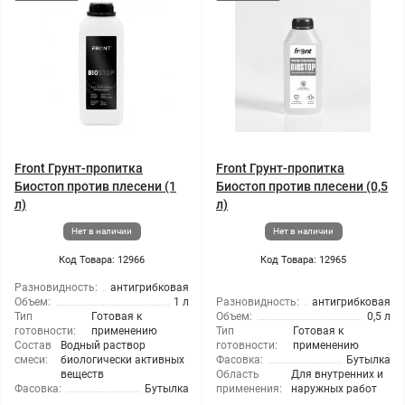
Front Грунт-пропитка
Front Грунт-пропитка
Биостоп против плесени (1
Биостоп против плесени (0,5
л)
л)
Нет в наличии
Нет в наличии
Код Товара: 12966
Код Товара: 12965
Разновидность:
антигрибковая
Объем:
1 л
Разновидность:
антигрибковая
Тип
Готовая к
Объем:
0,5 л
готовности:
применению
Тип
Готовая к
Состав
Водный раствор
готовности:
применению
смеси:
биологически активных
Фасовка:
Бутылка
веществ
Область
Для внутренних и
Фасовка:
Бутылка
применения:
наружных работ