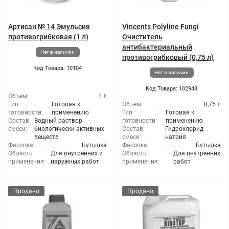
Артисан № 14 Эмульсия
Vincents Polyline Fungi
противогрибковая (1 л)
Очиститель
антибактериальный
Нет в наличии
противогрибковый (0,75 л)
Код Товара: 10104
Нет в наличии
Код Товара: 102948
Объем:
1 л
Тип
Готовая к
Объем:
0,75 л
готовности:
применению
Тип
Готовая к
Состав
Водный раствор
готовности:
применению
смеси:
биологически активных
Состав
Гидрохлорид
веществ
смеси:
натрия
Фасовка:
Бутылка
Фасовка:
Бутылка
Область
Для внутренних и
Область
Для внутренних
применения:
наружных работ
применения:
работ
Продано
Продано