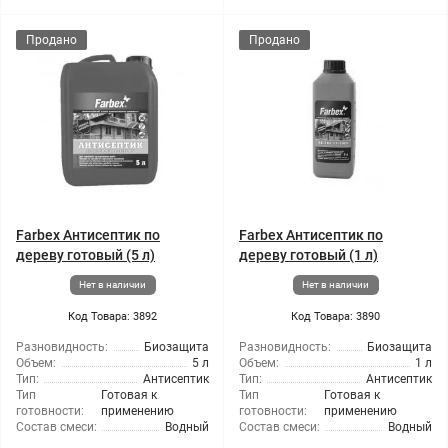
Продано
Продано
Farbex Антисептик по
Farbex Антисептик по
дереву готовый (5 л)
дереву готовый (1 л)
Нет в наличии
Нет в наличии
Код Товара: 3892
Код Товара: 3890
Разновидность:
Биозащита
Разновидность:
Биозащита
Объем:
5 л
Объем:
1 л
Тип:
Антисептик
Тип:
Антисептик
Тип
Готовая к
Тип
Готовая к
готовности:
применению
готовности:
применению
Состав смеси:
Водный
Состав смеси:
Водный