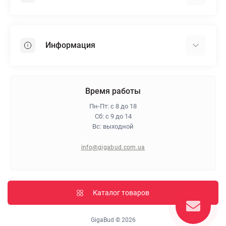
Гипсокартон
OSB
Информация
Пенопласт
Пенополистирол
Доставка
Минеральная вата
Оплата
Время работы
Клей для плитки
Контакты
Пн-Пт: с 8 до 18
Гарантия и возврат
Сб: с 9 до 14
Вс: выходной
Про магазин
Политика конфиденциальности
info@gigabud.com.ua
Отзывы
Блог
Карта сайта
Каталог товаров
Производители
GigaBud © 2026