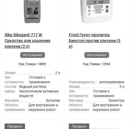
Sika Sikagard-717 W
Front Грунт-пропитка
Средство для удаления
Биостоп против плесени (5
плесени (2 л)
л)
Нет в наличии
Нет в наличии
Код Товара: 14889
Код Товара: 12964
Объем:
2 л
Тип
Готовая к
готовности:
применению
Разновидность:
антигрибковая
Состав
Водный раствор
Объем:
5 л
смеси:
биологически активных
Тип
Готовая к
веществ
готовности:
применению
Фасовка:
Бутылка
Фасовка:
Канистра
Область
Для внутренних и
Область
Для внутренних и
применения:
наружных работ
применения:
наружных работ
Продано
Продано