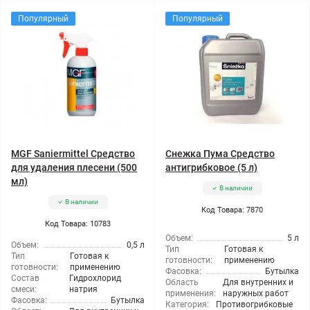
Популярный
Популярный
MGF Saniermittel Средство
Снежка Пума Средство
для удаления плесени (500
антигрибковое (5 л)
мл)
В наличии
В наличии
Код Товара: 7870
Код Товара: 10783
Объем:
5 л
Объем:
0,5 л
Тип
Готовая к
Тип
Готовая к
готовности:
применению
готовности:
применению
Фасовка:
Бутылка
Состав
Гидрохлорид
Область
Для внутренних и
смеси:
натрия
применения:
наружных работ
Фасовка:
Бутылка
Категория:
Противогрибковые