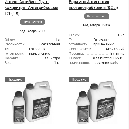
Интекс Антибиос Грунт
Борамон Антисептик
концентрат Антигрибковый
противогрибковый (0,5 л)
1:1 (1 л)
Нет в наличии
Нет в наличии
Код Товара: 12384
Код Товара: 5484
Объем:
0,5 л
Объем:
1 л
Тип
Готовая к
Сезонность:
Всесезонная
готовности:
применению
Тип
Готовая к
Состав смеси:
Акриловый
готовности:
применению
Фасовка:
Бутылка
Фасовка:
Канистра
Область
Для внутренних и
Вес:
1 кг
применения:
наружных работ
Продано
Продано