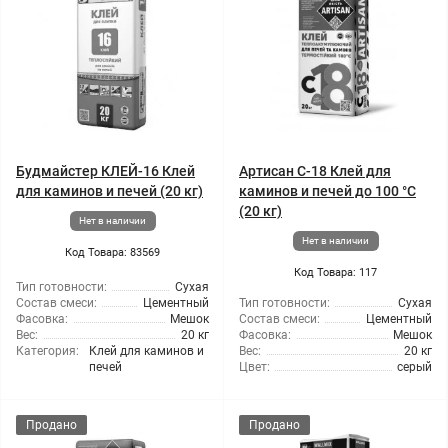
Будмайстер КЛЕЙ-16 Клей
Артисан С-18 Клей для
для каминов и печей (20 кг)
каминов и печей до 100 °С
(20 кг)
Нет в наличии
Нет в наличии
Код Товара: 83569
Код Товара: 117
Тип готовности:
Сухая
Состав смеси:
Цементный
Тип готовности:
Сухая
Фасовка:
Мешок
Состав смеси:
Цементный
Вес:
20 кг
Фасовка:
Мешок
Категория:
Клей для каминов и
Вес:
20 кг
печей
Цвет:
серый
Продано
Продано