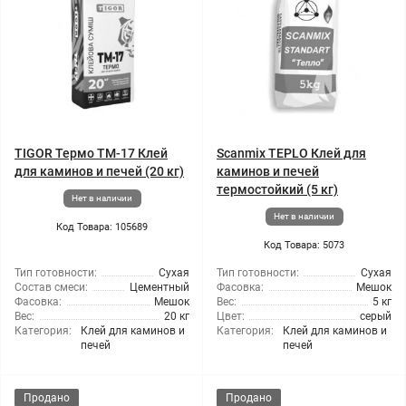
TIGOR Термо ТМ-17 Клей
Scanmix TEPLO Клей для
для каминов и печей (20 кг)
каминов и печей
термостойкий (5 кг)
Нет в наличии
Нет в наличии
Код Товара: 105689
Код Товара: 5073
Тип готовности:
Сухая
Тип готовности:
Сухая
Состав смеси:
Цементный
Фасовка:
Мешок
Фасовка:
Мешок
Вес:
5 кг
Вес:
20 кг
Цвет:
серый
Категория:
Клей для каминов и
Категория:
Клей для каминов и
печей
печей
Продано
Продано