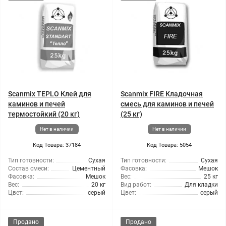
Scanmix TEPLO Клей для
Scanmix FIRE Кладочная
каминов и печей
смесь для каминов и печей
термостойкий (20 кг)
(25 кг)
Нет в наличии
Нет в наличии
Код Товара: 37184
Код Товара: 5054
Тип готовности:
Сухая
Тип готовности:
Сухая
Состав смеси:
Цементный
Фасовка:
Мешок
Фасовка:
Мешок
Вес:
25 кг
Вес:
20 кг
Вид работ:
Для кладки
Цвет:
серый
Цвет:
серый
Продано
Продано