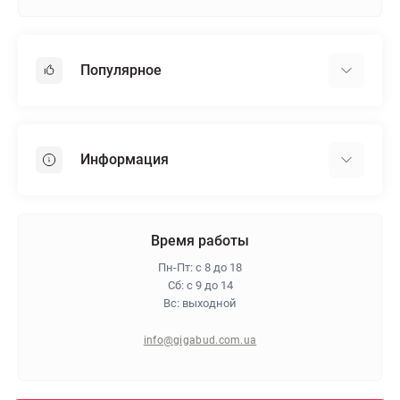
Популярное
Гипсокартон
OSB
Информация
Пенопласт
Пенополистирол
Доставка
Минеральная вата
Оплата
Время работы
Клей для плитки
Контакты
Пн-Пт: с 8 до 18
Гарантия и возврат
Сб: с 9 до 14
Вс: выходной
Про магазин
Политика конфиденциальности
info@gigabud.com.ua
Отзывы
Блог