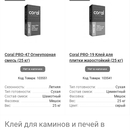
Coral PRO-47 Огнеупорная
Coral PRO-19 Клей для
смесь (25 кг)
плитки жаростойкий (25 кг)
Нет в наличии
Нет в наличии
Код Товара: 103551
Код Товара: 103541
Сезонность:
Летняя
Тип готовности:
Сухая
Тип готовности:
Сухая
Состав смеси:
Цементный
Состав смеси:
Шамотный
Фасовка:
Мешок
Фасовка:
Мешок
Вес:
25 кг
Вес:
25 кг
Цвет:
серый
Клей для каминов и печей в