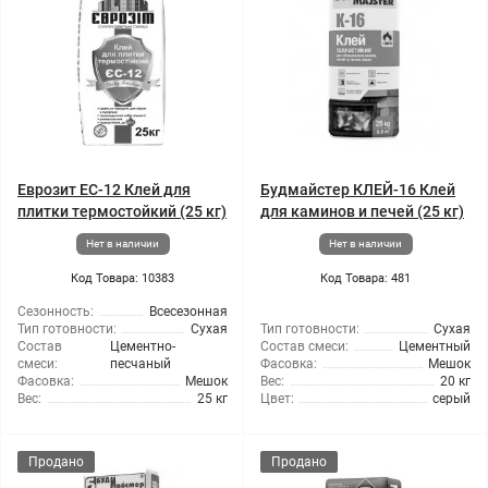
Еврозит ЕС-12 Клей для
Будмайстер КЛЕЙ-16 Клей
плитки термостойкий (25 кг)
для каминов и печей (25 кг)
Нет в наличии
Нет в наличии
Код Товара: 10383
Код Товара: 481
Сезонность:
Всесезонная
Тип готовности:
Сухая
Тип готовности:
Сухая
Состав
Цементно-
Состав смеси:
Цементный
смеси:
песчаный
Фасовка:
Мешок
Фасовка:
Мешок
Вес:
20 кг
Вес:
25 кг
Цвет:
серый
Продано
Продано