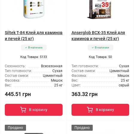
Siltek T-84 Клей для каминов
Anserglob BCX-35 Клей для
и печей (25 кг)
каминов и печей (25 кг)
В наличии
В наличии
Код Товара: 5133
Код Товара: 50
Сезонность:
Всесезонная
Тип готовности:
Сухая
Тип готовности:
Сухая
Состав смеси:
Цементный
Состав смеси:
Цементный
Фасовка:
Мешок
Фасовка:
Мешок
Вес:
25 кг
Вес:
25 кг
Цвет:
серый
445.51 грн
363.32 грн
В корзину
В корзину
Продано
Продано