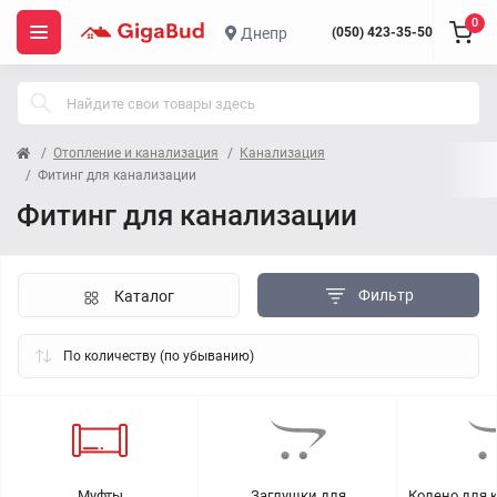
0
Днепр
(050) 423-35-50
Отопление и канализация
Канализация
Фитинг для канализации
Фитинг для канализации
Фильтр
Каталог
Муфты
Заглушки для
Колено для 