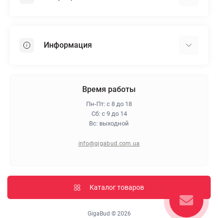
Гипсокартон
OSB
Информация
Пенопласт
Пенополистирол
Доставка
Минеральная вата
Оплата
Время работы
Клей для плитки
Контакты
Пн-Пт: с 8 до 18
Гарантия и возврат
Сб: с 9 до 14
Вс: выходной
Про магазин
Политика конфиденциальности
info@gigabud.com.ua
Отзывы
Блог
Карта сайта
Каталог товаров
Производители
GigaBud © 2026