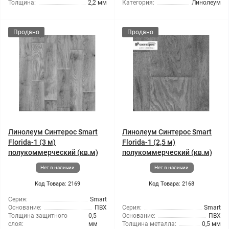
Толщина:
2,2 мм
Категория:
Линолеум
Продано
Продано
Линолеум Синтерос Smart
Линолеум Синтерос Smart
Florida-1 (3 м)
Florida-1 (2,5 м)
полукоммерческий (кв.м)
полукоммерческий (кв.м)
Нет в наличии
Нет в наличии
Код Товара: 2169
Код Товара: 2168
Серия:
Smart
Основание:
ПВХ
Серия:
Smart
Толщина защитного
0,5
Основание:
ПВХ
слоя:
мм
Толщина металла:
0,5 мм