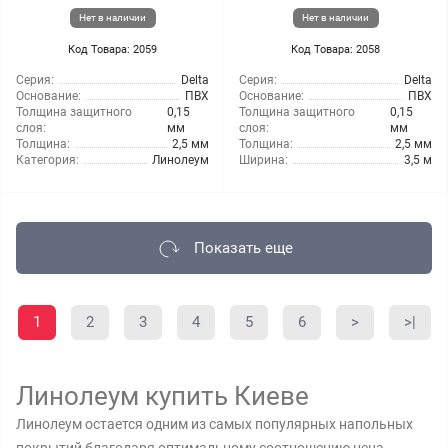
Нет в наличии
Нет в наличии
Код Товара: 2059
Код Товара: 2058
Серия:
Delta
Серия:
Delta
Основание:
ПВХ
Основание:
ПВХ
Толщина защитного
0,15
Толщина защитного
0,15
слоя:
мм
слоя:
мм
Толщина:
2,5 мм
Толщина:
2,5 мм
Категория:
Линолеум
Ширина:
3,5 м
Показать еще
1
2
3
4
5
6
>
>|
Линолеум купить Киеве
Линолеум остается одним из самых популярных напольных