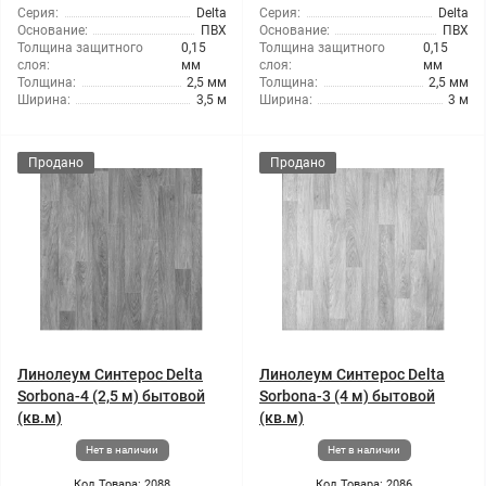
Серия:
Delta
Серия:
Delta
Основание:
ПВХ
Основание:
ПВХ
Толщина защитного
0,15
Толщина защитного
0,15
слоя:
мм
слоя:
мм
Толщина:
2,5 мм
Толщина:
2,5 мм
Ширина:
3,5 м
Ширина:
3 м
Продано
Продано
Линолеум Синтерос Delta
Линолеум Синтерос Delta
Sorbona-4 (2,5 м) бытовой
Sorbona-3 (4 м) бытовой
(кв.м)
(кв.м)
Нет в наличии
Нет в наличии
Код Товара: 2088
Код Товара: 2086