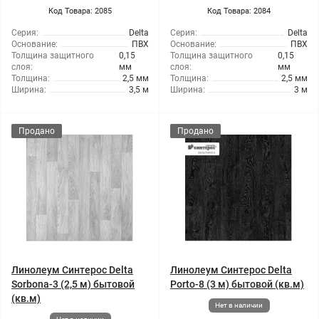
Код Товара: 2085
Код Товара: 2084
Серия:
Delta
Серия:
Delta
Основание:
ПВХ
Основание:
ПВХ
Толщина защитного
0,15
Толщина защитного
0,15
слоя:
мм
слоя:
мм
Толщина:
2,5 мм
Толщина:
2,5 мм
Ширина:
3,5 м
Ширина:
3 м
Продано
Продано
Линолеум Синтерос Delta
Линолеум Синтерос Delta
Sorbona-3 (2,5 м) бытовой
Porto-8 (3 м) бытовой (кв.м)
(кв.м)
Нет в наличии