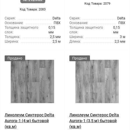
Нет в наличии
Код Товара: 2079
Код Товара: 2083
Серия:
Delta
Серия:
Delta
Основание:
ПВХ
Основание:
ПВХ
Толщина защитного
0,15
Толщина защитного
0,15
слоя:
мм
слоя:
мм
Толщина:
2,5 мм
Ширина:
3 м
Ширина:
2,5 м
Длина:
2,5 мм
Продано
Продано
Линолеум Синтерос Delta
Линолеум Синтерос Delta
Aurora-1 (4 м) бытовой
Aurora-1 (3,5 м) бытовой
(кв.м)
(кв.м)