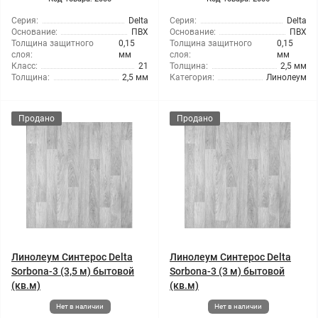
Серия:
Delta
Серия:
Delta
Основание:
ПВХ
Основание:
ПВХ
Толщина защитного
0,15
Толщина защитного
0,15
слоя:
мм
слоя:
мм
Класс:
21
Толщина:
2,5 мм
Толщина:
2,5 мм
Категория:
Линолеум
Продано
Продано
Линолеум Синтерос Delta
Линолеум Синтерос Delta
Sorbona-3 (3,5 м) бытовой
Sorbona-3 (3 м) бытовой
(кв.м)
(кв.м)
Нет в наличии
Нет в наличии