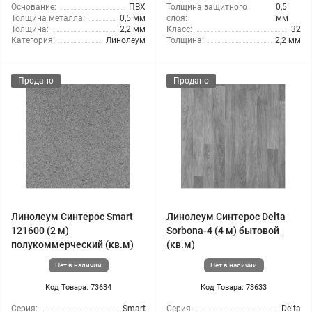
Основание:
ПВХ
Толщина защитного
0,5
Толщина металла:
0,5 мм
слоя:
мм
Толщина:
2,2 мм
Класс:
32
Категория:
Линолеум
Толщина:
2,2 мм
Продано
Продано
Линолеум Синтерос Smart
Линолеум Синтерос Delta
121600 (2 м)
Sorbona-4 (4 м) бытовой
полукоммерческий (кв.м)
(кв.м)
Нет в наличии
Нет в наличии
Код Товара: 73634
Код Товара: 73633
Серия:
Smart
Серия:
Delta