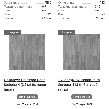
Основание:
ПВХ
Основание:
ПВХ
Толщина защитного
0,5
Толщина защитного
0,15
слоя:
мм
слоя:
мм
Класс:
32
Класс:
21
Толщина:
2,2 мм
Толщина:
2,5 мм
Продано
Продано
Линолеум Синтерос Delta
Линолеум Синтерос Delta
Sorbona-4 (3,5 м) бытовой
Sorbona-4 (3 м) бытовой
(кв.м)
(кв.м)
Нет в наличии
Нет в наличии
Код Товара: 2091
Код Товара: 2089