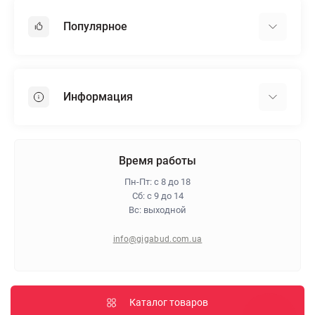
Популярное
Гипсокартон
OSB
Информация
Пенопласт
Пенополистирол
Доставка
Минеральная вата
Оплата
Время работы
Клей для плитки
Контакты
Пн-Пт: с 8 до 18
Гарантия и возврат
Сб: с 9 до 14
Вс: выходной
Про магазин
Политика конфиденциальности
info@gigabud.com.ua
Отзывы
Блог
Карта сайта
Каталог товаров
Производители