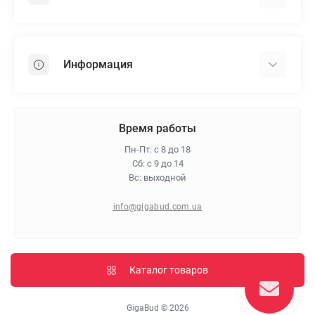
Гипсокартон
OSB
Информация
Пенопласт
Пенополистирол
Доставка
Минеральная вата
Оплата
Время работы
Клей для плитки
Контакты
Пн-Пт: с 8 до 18
Гарантия и возврат
Сб: с 9 до 14
Вс: выходной
Про магазин
Политика конфиденциальности
info@gigabud.com.ua
Отзывы
Блог
Карта сайта
Каталог товаров
Производители
GigaBud © 2026