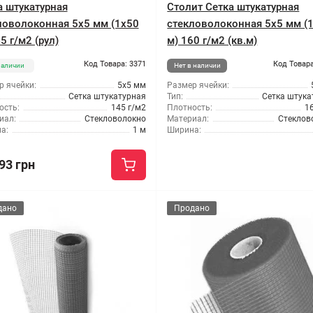
а штукатурная
Столит Сетка штукатурная
ловолоконная 5x5 мм (1x50
стекловолоконная 5x5 мм (
5 г/м2 (рул)
м) 160 г/м2 (кв.м)
Код Товара: 3371
Код Товара
наличии
Нет в наличии
р ячейки:
5x5 мм
Размер ячейки:
Сетка штукатурная
Тип:
Сетка штука
ость:
145 г/м2
Плотность:
1
иал:
Стекловолокно
Материал:
Стеклов
а:
1 м
Ширина:
93 грн
дано
Продано