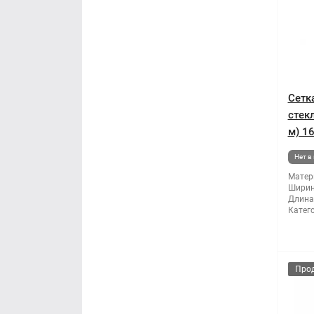
Сетк
стек
м) 1
Нет в
Матер
Ширин
Длина
Катег
Про