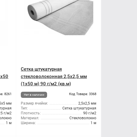
Сетка штукатурная
1x50
стекловолоконная 2,5x2,5 мм
(1x50 м) 90 г/м2 (кв.м)
а: 8261
Код Товара: 3368
Нет в наличии
5x5 мм
Размер ячейки:
2,5х2,5 мм
турная
Тип:
Сетка штукатурная
25 г/м2
Плотность:
90 г/м2
олокно
Материал:
Стекловолокно
1 м
Ширина:
1 м