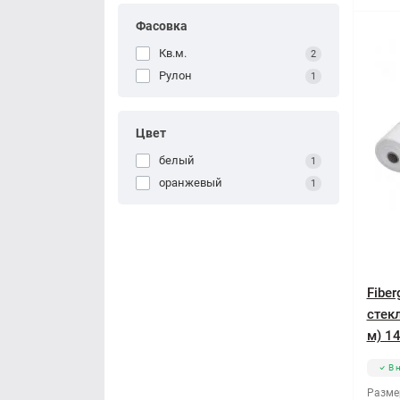
Фасовка
Кв.м.
2
Рулон
1
Цвет
белый
1
оранжевый
1
Fiber
стек
м) 14
В 
Разме