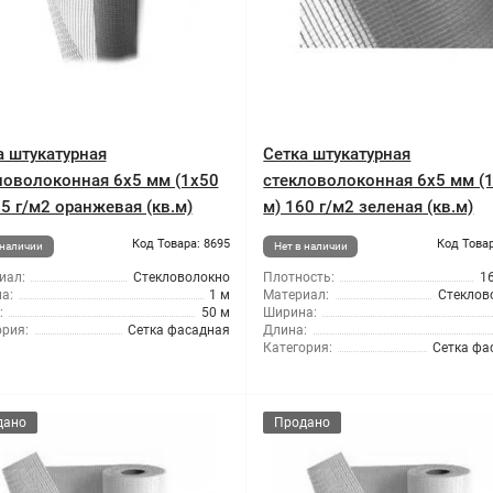
а штукатурная
Сетка штукатурная
ловолоконная 6x5 мм (1x50
стекловолоконная 6x5 мм (
65 г/м2 оранжевая (кв.м)
м) 160 г/м2 зеленая (кв.м)
Код Товара: 8695
Код Товар
 наличии
Нет в наличии
иал:
Стекловолокно
Плотность:
1
а:
1 м
Материал:
Стеклов
:
50 м
Ширина:
ория:
Сетка фасадная
Длина:
Категория:
Сетка фа
дано
Продано