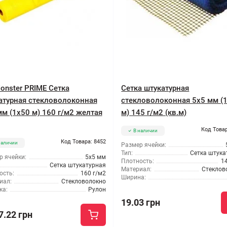
onster PRIME Сетка
Сетка штукатурная
атурная стекловолоконная
стекловолоконная 5x5 мм (
мм (1x50 м) 160 г/м2 желтая
м) 145 г/м2 (кв.м)
Код Товар
В наличии
Код Товара: 8452
наличии
Размер ячейки:
Тип:
Сетка штука
р ячейки:
5x5 мм
Плотность:
1
Сетка штукатурная
Материал:
Стеклов
ость:
160 г/м2
Ширина:
иал:
Стекловолокно
ка:
Рулон
19.03 грн
7.22 грн