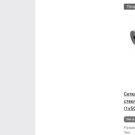
Про
Сетк
стек
(1x50
Нет в
Разме
Тип: