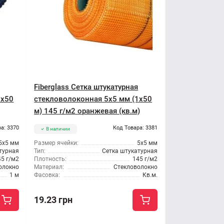
Fiberglass Сетка штукатурная
1x50
стекловолоконная 5x5 мм (1x50
м) 145 г/м2 оранжевая (кв.м)
а: 3370
Код Товара: 3381
В наличии
5x5 мм
Размер ячейки:
5x5 мм
турная
Тип:
Сетка штукатурная
45 г/м2
Плотность:
145 г/м2
олокно
Материал:
Стекловолокно
1 м
Фасовка:
Кв.м.
19.23 грн