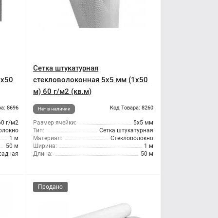
Сетка штукатурная
1x50
стекловолоконная 5x5 мм (1x50
м) 60 г/м2 (кв.м)
а: 8696
Код Товара: 8260
Нет в наличии
60 г/м2
Размер ячейки:
5x5 мм
олокно
Тип:
Сетка штукатурная
1 м
Материал:
Стекловолокно
50 м
Ширина:
1 м
садная
Длина:
50 м
Продано