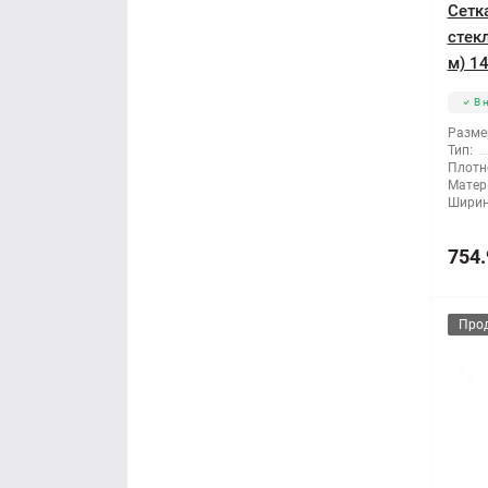
Сетк
стек
м) 14
В 
Разме
Тип:
Плотн
Матер
Ширин
754.
Про