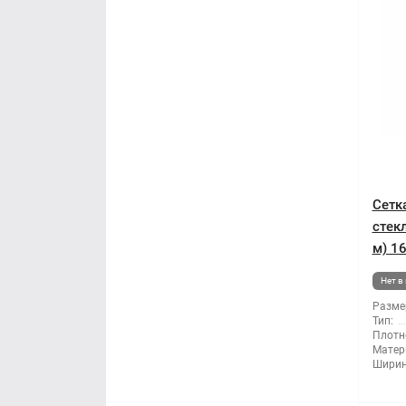
Сетк
стек
м) 16
Нет в
Разме
Тип:
Плотн
Матер
Ширин