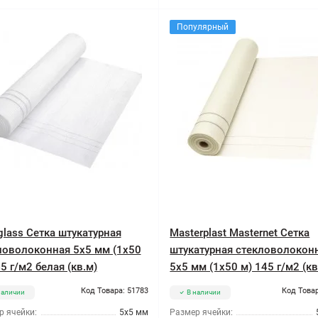
Популярный
glass Сетка штукатурная
Masterplast Masternet Сетка
ловолоконная 5x5 мм (1x50
штукатурная стекловолокон
5 г/м2 белая (кв.м)
5x5 мм (1x50 м) 145 г/м2 (кв
Код Товара: 51783
Код Товар
наличии
В наличии
р ячейки:
5x5 мм
Размер ячейки: