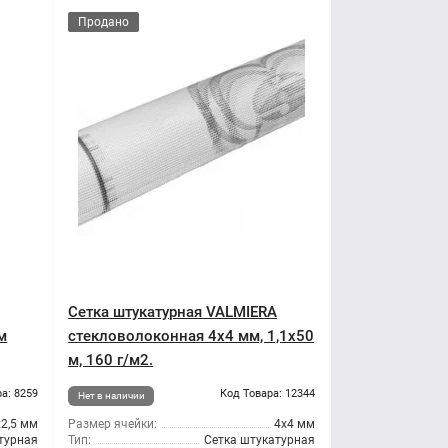
Продано
Сетка штукатурная VALMIERA
м
стекловолоконная 4x4 мм, 1,1x50
м, 160 г/м2.
а: 8259
Код Товара: 12344
Нет в наличии
х2,5 мм
Размер ячейки:
4x4 мм
турная
Тип:
Сетка штукатурная