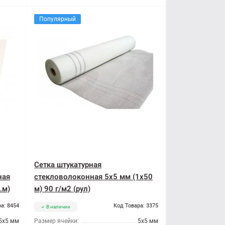
Популярный
Сетка штукатурная
ная
стекловолоконная 5x5 мм (1x50
.м)
м) 90 г/м2 (рул)
а: 8454
Код Товара: 3375
В наличии
5x5 мм
Размер ячейки:
5x5 мм