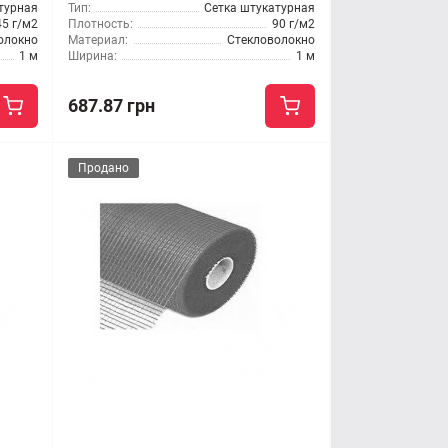
турная
Тип:
Сетка штукатурная
45 г/м2
Плотность:
90 г/м2
олокно
Материал:
Стекловолокно
1 м
Ширина:
1 м
687.87 грн
Продано