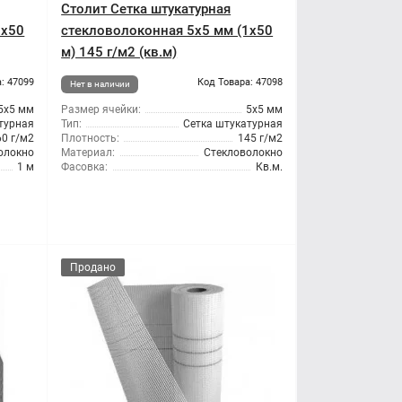
Столит Сетка штукатурная
1x50
стекловолоконная 5x5 мм (1x50
м) 145 г/м2 (кв.м)
: 47099
Код Товара: 47098
Нет в наличии
5x5 мм
Размер ячейки:
5x5 мм
турная
Тип:
Сетка штукатурная
60 г/м2
Плотность:
145 г/м2
олокно
Материал:
Стекловолокно
1 м
Фасовка:
Кв.м.
Продано