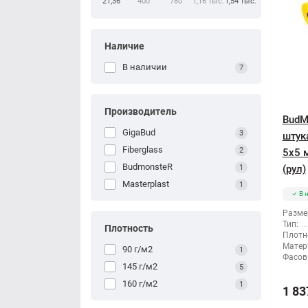
21,36
400
780
1,16 тыс.
1,54 тыс.
Наличие
В наличии
7
Производитель
BudM
GigaBud
3
штук
Fiberglass
2
5x5 
BudmonsteR
1
(рул)
Masterplast
1
В 
Разме
Тип:
Плотность
Плотн
Матер
90 г/м2
1
Фасов
145 г/м2
5
160 г/м2
1
1 83