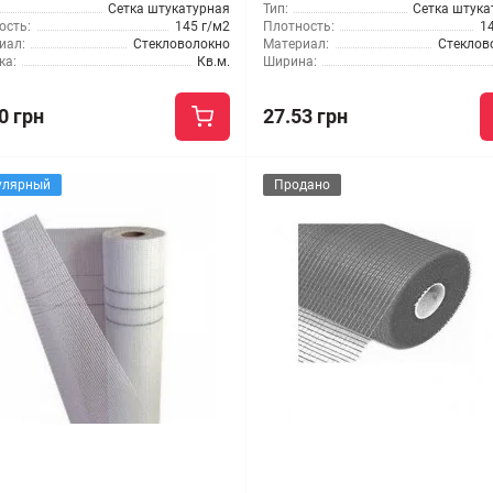
Сетка штукатурная
Тип:
Сетка штука
ость:
145 г/м2
Плотность:
1
иал:
Стекловолокно
Материал:
Стеклов
ка:
Кв.м.
Ширина:
0 грн
27.53 грн
улярный
Продано