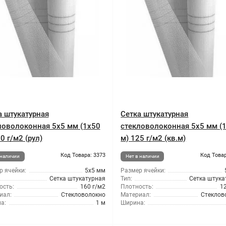
а штукатурная
Сетка штукатурная
ловолоконная 5x5 мм (1x50
стекловолоконная 5x5 мм (
0 г/м2 (рул)
м) 125 г/м2 (кв.м)
Код Товара: 3373
Код Товар
 наличии
Нет в наличии
р ячейки:
5x5 мм
Размер ячейки:
Сетка штукатурная
Тип:
Сетка штука
ость:
160 г/м2
Плотность:
1
иал:
Стекловолокно
Материал:
Стеклов
а:
1 м
Ширина: