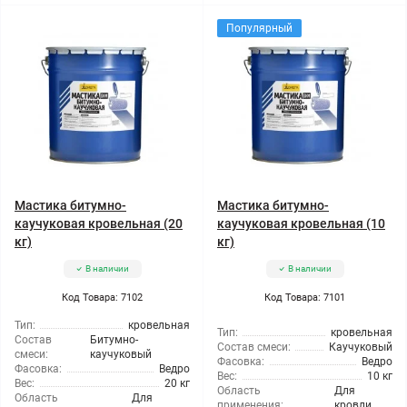
Популярный
Мастика битумно-
Мастика битумно-
каучуковая кровельная (20
каучуковая кровельная (10
кг)
кг)
В наличии
В наличии
Код Товара: 7102
Код Товара: 7101
Тип:
кровельная
Тип:
кровельная
Состав
Битумно-
Состав смеси:
Каучуковый
смеси:
каучуковый
Фасовка:
Ведро
Фасовка:
Ведро
Вес:
10 кг
Вес:
20 кг
Область
Для
Область
Для
применения:
кровли