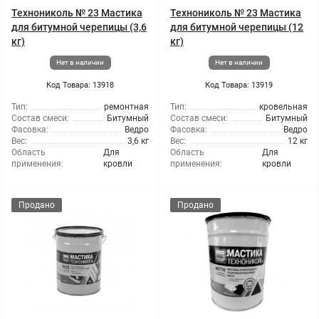
Технониколь № 23 Мастика
Технониколь № 23 Мастика
для битумной черепицы (3,6
для битумной черепицы (12
кг)
кг)
Нет в наличии
Нет в наличии
Код Товара: 13918
Код Товара: 13919
Тип:
ремонтная
Тип:
кровельная
Состав смеси:
Битумный
Состав смеси:
Битумный
Фасовка:
Ведро
Фасовка:
Ведро
Вес:
3,6 кг
Вес:
12 кг
Область
Для
Область
Для
применения:
кровли
применения:
кровли
Продано
Продано