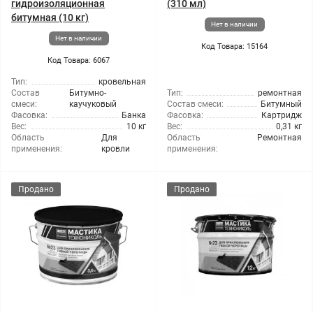
гидроизоляционная
(310 мл)
битумная (10 кг)
Нет в наличии
Нет в наличии
Код Товара: 15164
Код Товара: 6067
Тип:
кровельная
Состав
Битумно-
Тип:
ремонтная
смеси:
каучуковый
Состав смеси:
Битумный
Фасовка:
Банка
Фасовка:
Картридж
Вес:
10 кг
Вес:
0,31 кг
Область
Для
Область
Ремонтная
применения:
кровли
применения:
Продано
Продано