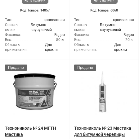
Нет в наличии
Нет в наличии
Код Товара: 14857
Код Товара: 6068
Тип:
кровельная
Тип:
кровельная
Состав
Битумно-
Состав
Битумно-
смеси:
каучуковый
смеси:
каучуковый
Фасовка:
Ведро
Фасовка:
Ведро
Вес:
50 кг
Вес:
20 кг
Область
Для
Область
Для
применения:
кровли
применения:
кровли
Продано
Продано
Технониколь № 24 МГТН
Технониколь № 23 Мастика
Мастика
для битумной черепицы