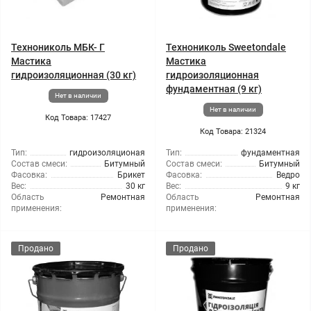
Технониколь МБК- Г
Технониколь Sweetondale
Мастика
Мастика
гидроизоляционная (30 кг)
гидроизоляционная
фундаментная (9 кг)
Нет в наличии
Нет в наличии
Код Товара: 17427
Код Товара: 21324
Тип:
гидроизоляционая
Тип:
фундаментная
Состав смеси:
Битумный
Состав смеси:
Битумный
Фасовка:
Брикет
Фасовка:
Ведро
Вес:
30 кг
Вес:
9 кг
Область
Ремонтная
Область
Ремонтная
применения:
применения:
Продано
Продано