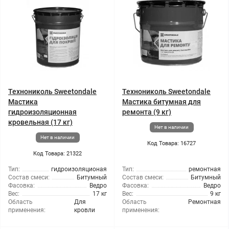
Технониколь Sweetondale
Технониколь Sweetondale
Мастика
Мастика битумная для
гидроизоляционная
ремонта (9 кг)
кровельная (17 кг)
Нет в наличии
Нет в наличии
Код Товара: 16727
Код Товара: 21322
Тип:
гидроизоляционая
Тип:
ремонтная
Состав смеси:
Битумный
Состав смеси:
Битумный
Фасовка:
Ведро
Фасовка:
Ведро
Вес:
17 кг
Вес:
9 кг
Область
Для
Область
Ремонтная
применения:
кровли
применения: