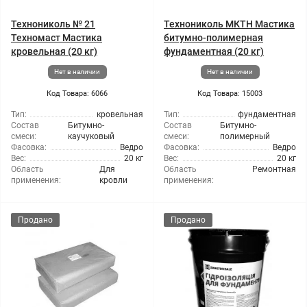
Технониколь № 21
Технониколь МКТН Мастика
Техномаст Мастика
битумно-полимерная
кровельная (20 кг)
фундаментная (20 кг)
Нет в наличии
Нет в наличии
Код Товара: 6066
Код Товара: 15003
Тип:
кровельная
Тип:
фундаментная
Состав
Битумно-
Состав
Битумно-
смеси:
каучуковый
смеси:
полимерный
Фасовка:
Ведро
Фасовка:
Ведро
Вес:
20 кг
Вес:
20 кг
Область
Для
Область
Ремонтная
применения:
кровли
применения:
Продано
Продано