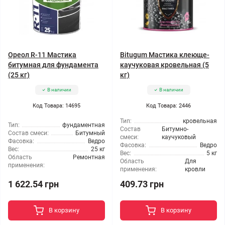
Ореол R-11 Мастика
Bitugum Мастика клеюще-
битумная для фундамента
каучуковая кровельная (5
(25 кг)
кг)
В наличии
В наличии
Код Товара: 14695
Код Товара: 2446
Тип:
кровельная
Тип:
фундаментная
Состав
Битумно-
Состав смеси:
Битумный
смеси:
каучуковый
Фасовка:
Ведро
Фасовка:
Ведро
Вес:
25 кг
Вес:
5 кг
Область
Ремонтная
Область
Для
применения:
применения:
кровли
1 622.54 грн
409.73 грн
В корзину
В корзину