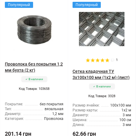
Популярный
Популярный
1
Проволока без покрытия 1,2
мм бухта (2 кг)
Сетка кладочная ТУ
3x100x100 мм (1x2 м) (лист)
В наличии
В наличии
Код Товара: 103658
Код Товара: 3328
Покрытие:
без покрытия
Размер ячейки:
100x100 мм
Тип:
вязальная
Размер карты:
1x2 м
Диаметр:
1,2 мм
Диаметр:
3 мм
Категория:
Проволока
Ширина:
100 см
Длина:
3 мм
201.14 грн
62.66 грн