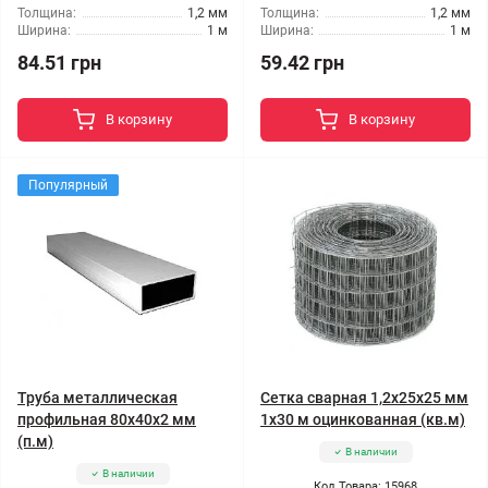
Толщина:
1,2 мм
Толщина:
1,2 мм
Ширина:
1 м
Ширина:
1 м
84.51 грн
59.42 грн
В корзину
В корзину
Популярный
Труба металлическая
Сетка сварная 1,2x25x25 мм
профильная 80x40x2 мм
1x30 м оцинкованная (кв.м)
(п.м)
В наличии
В наличии
Код Товара: 15968