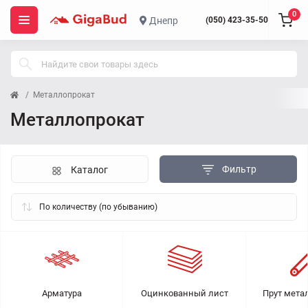
0
Днепр
(050) 423-35-50
Металлопрокат
Металлопрокат
Фильтр
Каталог
Арматура
Оцинкованный лист
Прут мета