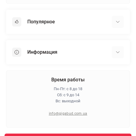
Популярное
Гипсокартон
OSB
Информация
Пенопласт
Пенополистирол
Доставка
Минеральная вата
Оплата
Время работы
Клей для плитки
Контакты
Пн-Пт: с 8 до 18
Гарантия и возврат
Сб: с 9 до 14
Вс: выходной
Про магазин
Политика конфиденциальности
info@gigabud.com.ua
Отзывы
Блог