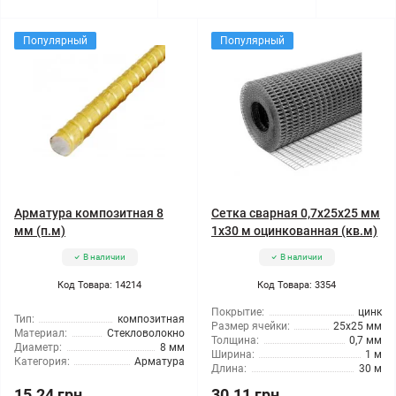
Популярный
Популярный
Арматура композитная 8
Сетка сварная 0,7x25x25 мм
мм (п.м)
1x30 м оцинкованная (кв.м)
В наличии
В наличии
Код Товара: 14214
Код Товара: 3354
Покрытие:
цинк
Тип:
композитная
Размер ячейки:
25x25 мм
Материал:
Стекловолокно
Толщина:
0,7 мм
Диаметр:
8 мм
Ширина:
1 м
Категория:
Арматура
Длина:
30 м
15.24 грн
30.11 грн