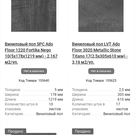
Виниловый пол SPC Ado
Виниловый пол LVT Ado
Floor 1220 Fortika Nego
Floor 3020 Metallic Stone
10(5x178x1219 мм) - 2,167
Titano 17(2,5x305x610 мм) -
м2/уп.
3,16 м2/уп.
Нет в наличии
Нет в наличии
Код Товара: 105640
Код Товара: 105623
Толщина:
5 мм
Толщина:
2,5 мм
Ширина:
178 мм
Ширина:
305 мм
Длина:
1219 мм
Длина:
610 мм
Количество штук в
10
Количество штук в
17
упаковке:
листов
упаковке:
листов
Категория:
Виниловый пол
Категория:
Виниловый пол
Продано
Продано