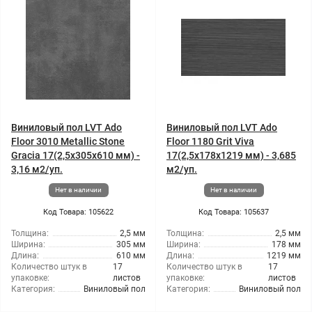
Виниловый пол LVT Ado
Виниловый пол LVT Ado
Floor 3010 Metallic Stone
Floor 1180 Grit Viva
Gracia 17(2,5x305x610 мм) -
17(2,5x178x1219 мм) - 3,685
3,16 м2/уп.
м2/уп.
Нет в наличии
Нет в наличии
Код Товара: 105622
Код Товара: 105637
Толщина:
2,5 мм
Толщина:
2,5 мм
Ширина:
305 мм
Ширина:
178 мм
Длина:
610 мм
Длина:
1219 мм
Количество штук в
17
Количество штук в
17
упаковке:
листов
упаковке:
листов
Категория:
Виниловый пол
Категория:
Виниловый пол