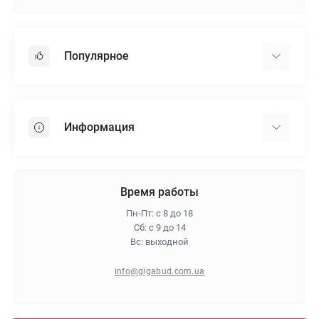
Популярное
Гипсокартон
OSB
Информация
Пенопласт
Пенополистирол
Доставка
Минеральная вата
Оплата
Время работы
Клей для плитки
Контакты
Пн-Пт: с 8 до 18
Гарантия и возврат
Сб: с 9 до 14
Вс: выходной
Про магазин
Политика конфиденциальности
info@gigabud.com.ua
Отзывы
Блог