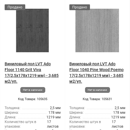
Продано
Продано
Виниловый пол LVT Ado
Виниловый пол LVT Ado
Floor 1140 Grit Viva
Floor 1040 Pine Wood Poemo
17(2,5x178x1219 мм) - 3,685
17(2,5x178x1219 мм) - 3,685
м2/уп.
м2/уп.
Нет в наличии
Нет в наличии
Код Товара: 105635
Код Товара: 105631
Толщина:
2,5 мм
Толщина:
2,5 мм
Ширина:
178 мм
Ширина:
178 мм
Длина:
1219 мм
Длина:
1219 мм
Количество штук в
17
Количество штук в
17
упаковке:
листов
упаковке:
листов