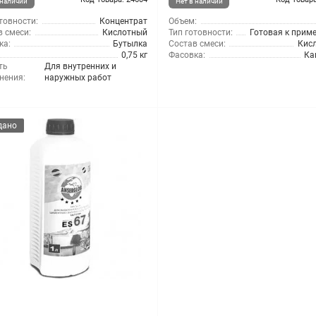
 наличии
Нет в наличии
товности:
Концентрат
Объем:
 смеси:
Кислотный
Тип готовности:
Готовая к прим
ка:
Бутылка
Состав смеси:
Кис
0,75 кг
Фасовка:
Ка
ть
Для внутренних и
нения:
наружных работ
дано