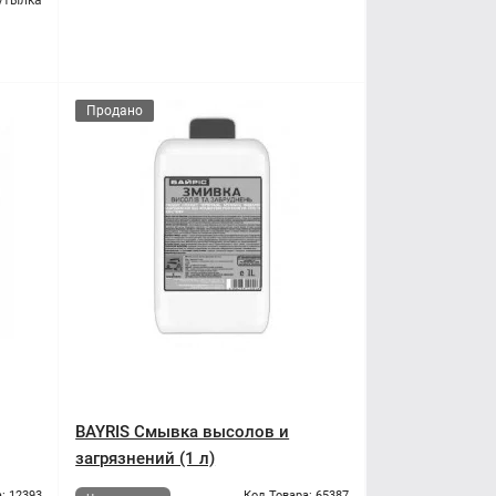
утылка
Продано
BAYRIS Смывка высолов и
загрязнений (1 л)
: 12393
Код Товара: 65387