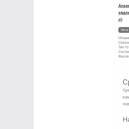
Anse
удал
л)
Нет в
Объем
Сезон
Тип го
Состав
Фасов
С
Сре
кам
пов
Н