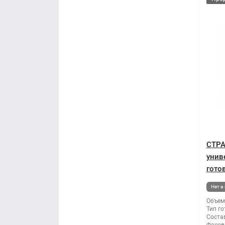
СТРА
унив
готов
Нет в
Объем
Тип го
Состав