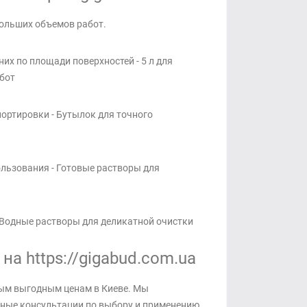
больших объемов работ.
них по площади поверхностей - 5 л для
бот
портировки - Бутылок для точного
ользования - Готовые растворы для
- Водные растворы для деликатной очистки
а https://gigabud.com.ua
мым выгодным ценам в Киеве. Мы
бные консультации по выбору и применению.