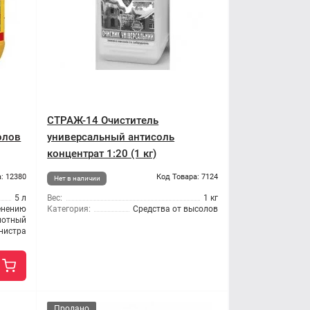
СТРАЖ-14 Очиститель
олов
универсальный антисоль
концентрат 1:20 (1 кг)
: 12380
Код Товара: 7124
Нет в наличии
5 л
Вес:
1 кг
енению
Категория:
Средства от высолов
лотный
нистра
Продано