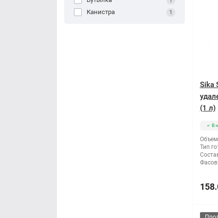
1
Канистра
1
Sika 
удал
(1 л)
В 
Объем
Тип го
Состав
Фасов
158.
Про