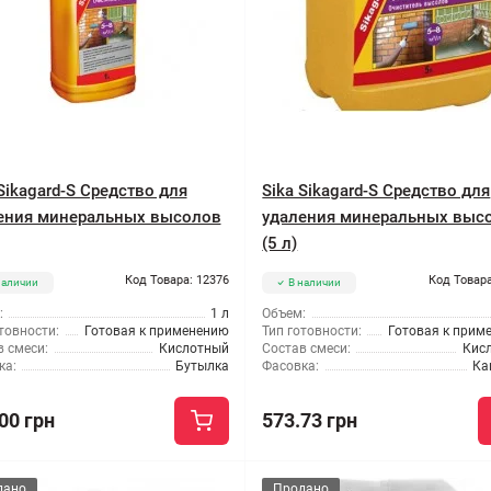
Sikagard-S Средство для
Sika Sikagard-S Средство для
ения минеральных высолов
удаления минеральных выс
(5 л)
Код Товара: 12376
Код Товара
наличии
В наличии
:
1 л
Объем:
товности:
Готовая к применению
Тип готовности:
Готовая к прим
 смеси:
Кислотный
Состав смеси:
Кис
ка:
Бутылка
Фасовка:
Ка
00 грн
573.73 грн
дано
Продано