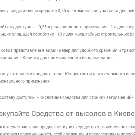
весу представлены средства 0,75 кг - компактная упаковка для не
объему доступны: - 0,25 л для локального применения - 1 л для сред
ьших площадей обработки - 10 л для масштабных строительных ра
ковка представлена в виде: - Ведер для удобного хранения и транс
ирования - Канистр для промышленного использования
типу готовности предлагаются: - Концентраты для экономного исп
ментального применения
составу доступны: - Кислотные средства для стойких загрязнений 
окупайте Средства от высолов в Киеве н
 интернет-магазин предлагает купить средство от высолов по са
антируем оригинальность всей продукции и предоставляем подро