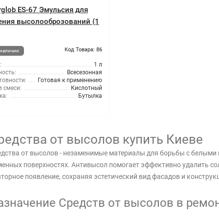
rglob ES-67 Эмульсия для
ения высолооброзований (1
Код Товара: 86
 наличии
:
1 л
ность:
Всесезонная
товности:
Готовая к применению
 смеси:
Кислотный
ка:
Бутылка
редства от высолов купить Киеве
дства от высолов - незаменимые материалы для борьбы с белыми 
енных поверхностях. Антивысол помогает эффективно удалить со
торное появление, сохраняя эстетический вид фасадов и конструк
азначение Средств от высолов в ремон