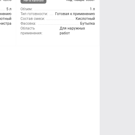
Нет в наличии
5 л
Объем:
1 л
енению
Тип готовности:
Готовая к применению
лотный
Состав смеси:
Кислотный
нистра
Фасовка:
Бутылка
Область
Для наружных
применения:
работ