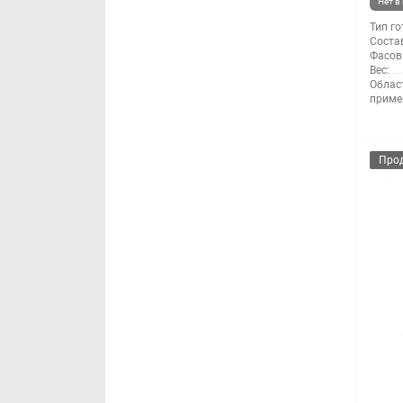
Нет в
Тип го
Состав
Фасов
Вес:
Облас
приме
Про