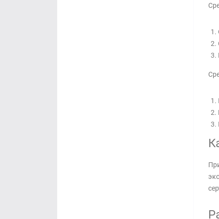
Сре
Сре
К
При
экс
сер
Р