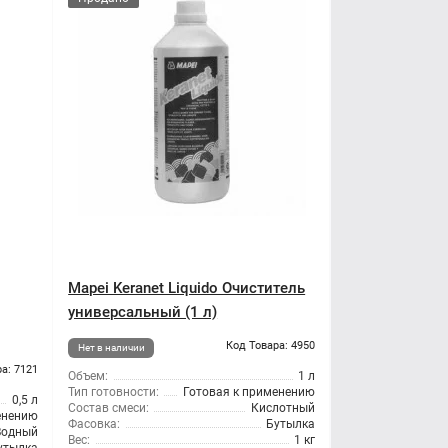
Mapei Keranet Liquido Очиститель
универсальный (1 л)
Код Товара: 4950
Нет в наличии
а: 7121
Объем:
1 л
Тип готовности:
Готовая к применению
0,5 л
Состав смеси:
Кислотный
енению
Фасовка:
Бутылка
Водный
Вес:
1 кг