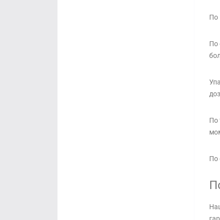
По 
По 
бол
Упа
доз
По 
мо
По 
П
Наш
гар