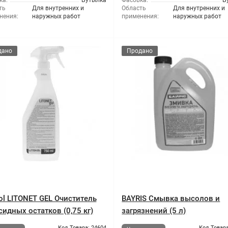
ка:
Бутылка
Фасовка:
Б
ть
Для внутренних и
Область
Для внутренних и
нения:
наружных работ
применения:
наружных работ
дано
Продано
kol LITONET GEL Очиститель
BAYRIS Смывка высолов и
сидных остатков (0,75 кг)
загрязнений (5 л)
Код Товара: 24604
Код Товара