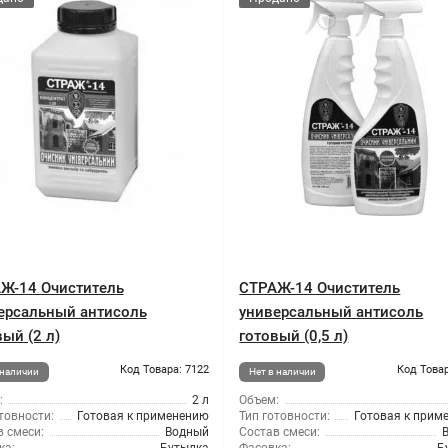
Ж-14 Очиститель
СТРАЖ-14 Очиститель
ерсальный антисоль
универсальный антисоль
ый (2 л)
готовый (0,5 л)
Код Товара: 7122
Код Товар
 наличии
Нет в наличии
:
2 л
Объем:
товности:
Готовая к применению
Тип готовности:
Готовая к прим
 смеси:
Водный
Состав смеси: