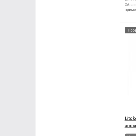
Фасов
Облас
приме
Про
Lito
эпок