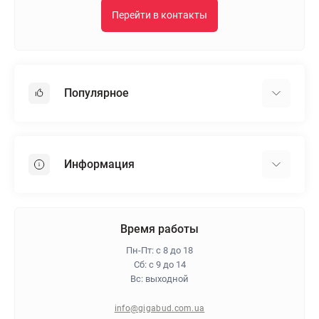
Перейти в контакты
Популярное
Гипсокартон
OSB
Информация
Пенопласт
Пенополистирол
Доставка
Минеральная вата
Оплата
Время работы
Клей для плитки
Контакты
Пн-Пт: с 8 до 18
Гарантия и возврат
Сб: с 9 до 14
Вс: выходной
Про магазин
Политика конфиденциальности
info@gigabud.com.ua