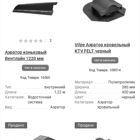
2
Vilpe Аэратор кровельный
KTV FELT черный
Аэратор коньковый
Вентлайн 1220 мм
Нет в наличии
Нет в наличии
Код Товара: 108014
Код Товара: 16560
Материал:
Полипропилен
Тип:
внутренний
Ширина:
380 мм
Длина:
1,22 м
Длина:
450 мм
Категория:
Водосточная
Цвет:
черный
система
Категория:
Аэратор
Вид:
Аэратор
кровельный
Продано
Продано