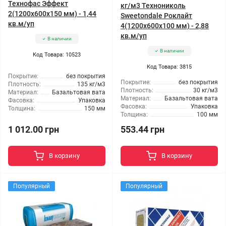
Технофас Эффект
кг/м3 Технониколь
2(1200x600x150 мм) - 1,44
Sweetondale Роклайт
кв.м/уп
4(1200x600x100 мм) - 2,88
кв.м/уп
В наличии
В наличии
Код Товара: 10523
Код Товара: 3815
Покрытие:
без покрытия
Покрытие:
без покрытия
Плотность:
135 кг/м3
Плотность:
30 кг/м3
Материал:
Базальтовая вата
Материал:
Базальтовая вата
Фасовка:
Упаковка
Фасовка:
Упаковка
Толщина:
150 мм
Толщина:
100 мм
1 012.00 грн
553.44 грн
В корзину
В корзину
Популярный
Популярный