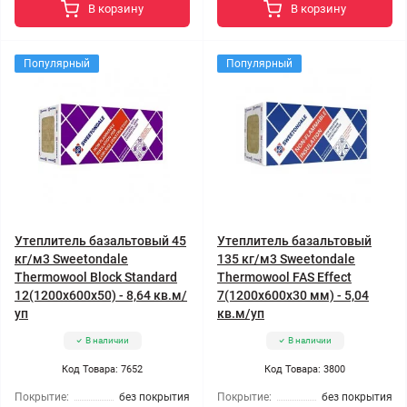
В корзину
В корзину
Популярный
Популярный
Утеплитель базальтовый 45
Утеплитель базальтовый
кг/м3 Sweetondale
135 кг/м3 Sweetondale
Thermowool Block Standard
Thermowool FAS Effect
12(1200x600x50) - 8,64 кв.м/
7(1200x600x30 мм) - 5,04
уп
кв.м/уп
В наличии
В наличии
Код Товара: 7652
Код Товара: 3800
Покрытие:
без покрытия
Покрытие:
без покрытия