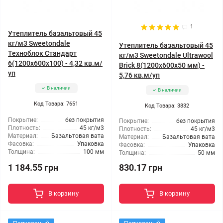
1
Утеплитель базальтовый 45
кг/м3 Sweetondale
Утеплитель базальтовый 45
Техноблок Стандарт
кг/м3 Sweetondale Ultrawool
6(1200x600x100) - 4,32 кв.м/
Brick 8(1200x600x50 мм) -
уп
5,76 кв.м/уп
В наличии
В наличии
Код Товара: 7651
Код Товара: 3832
Покрытие:
без покрытия
Покрытие:
без покрытия
Плотность:
45 кг/м3
Плотность:
45 кг/м3
Материал:
Базальтовая вата
Материал:
Базальтовая вата
Фасовка:
Упаковка
Фасовка:
Упаковка
Толщина:
100 мм
Толщина:
50 мм
1 184.55 грн
830.17 грн
В корзину
В корзину