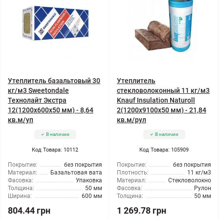
Утеплитель базальтовый 30
Утеплитель
кг/м3 Sweetondale
стекловолоконный 11 кг/м3
Технолайт Экстра
Knauf Insulation Naturoll
12(1200x600x50 мм) - 8,64
2(1200x9100x50 мм) - 21,84
кв.м/уп
кв.м/рул
В наличии
В наличии
Код Товара: 10112
Код Товара: 105909
Покрытие:
без покрытия
Покрытие:
без покрытия
Материал:
Базальтовая вата
Плотность:
11 кг/м3
Фасовка:
Упаковка
Материал:
Стекловолокно
Толщина:
50 мм
Фасовка:
Рулон
Ширина:
600 мм
Толщина:
50 мм
804.44 грн
1 269.78 грн