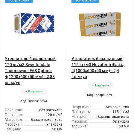
Популярный
Популярный
Утеплитель базальтовый
Утеплитель базальтовый
120 кг/м3 Sweetondale
115 кг/м3 Novoterm Фасад
Thermowool FAS Optima
4(1000x600x50 мм) - 2,4
4(1200x600x50 мм) - 2,88
кв.м/уп
кв.м/уп
В наличии
В наличии
Код Товара: 3791
Код Товара: 6693
Покрытие:
без покрытия
Покрытие:
без покрытия
Плотность:
115 кг/м3
Плотность:
120 кг/м3
Материал:
Базальтовая вата
Материал:
Базальтовая вата
Фасовка:
Упаковка
Фасовка:
Упаковка
Толщина:
50 мм
Толщина:
50 мм