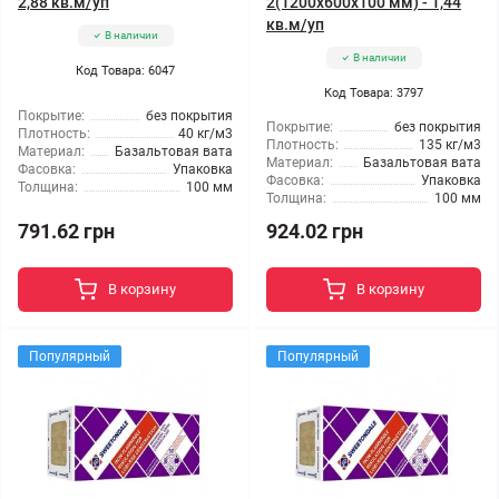
2,88 кв.м/уп
2(1200x600x100 мм) - 1,44
кв.м/уп
В наличии
В наличии
Код Товара: 6047
Код Товара: 3797
Покрытие:
без покрытия
Покрытие:
без покрытия
Плотность:
40 кг/м3
Плотность:
135 кг/м3
Материал:
Базальтовая вата
Материал:
Базальтовая вата
Фасовка:
Упаковка
Фасовка:
Упаковка
Толщина:
100 мм
Толщина:
100 мм
791.62 грн
924.02 грн
В корзину
В корзину
Популярный
Популярный