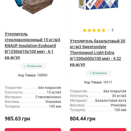
2
Утеплитель
стекловолоконный 15 кг/м3
Утеплитель базальтовый 30
KNAUF Insulation Ecoboard
кг/м3 Sweetondale
8(1250x610x100 мм) - 6,1
Thermowool Light Extra
кв.м/уп
6(1200x600x100 мм) - 4,32
кв.м/уп
В наличии
В наличии
Код Товара: 105951
Код Товара: 10111
Покрытие:
без покрытия
Покрытие:
без покрытия
Плотность:
15 кг/м3
Плотность:
30 кг/м3
Материал:
Стекловолокно
Материал:
Базальтовая вата
Фасовка:
Упаковка
Фасовка:
Упаковка
Толщина:
100 мм
Толщина:
100 мм
985.63 грн
804.44 грн