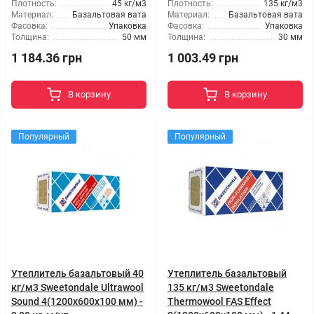
Плотность:
45 кг/м3
Плотность:
135 кг/м3
Материал:
Базальтовая вата
Материал:
Базальтовая вата
Фасовка:
Упаковка
Фасовка:
Упаковка
Толщина:
50 мм
Толщина:
30 мм
1 184.36 грн
1 003.49 грн
В корзину
В корзину
Популярный
Популярный
Утеплитель базальтовый 40
Утеплитель базальтовый
кг/м3 Sweetondale Ultrawool
135 кг/м3 Sweetondale
Sound 4(1200x600x100 мм) -
Thermowool FAS Effect