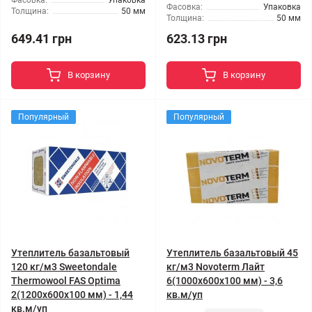
Фасовка:
Упаковка
Фасовка:
Упаковка
Толщина:
50 мм
Толщина:
50 мм
649.41 грн
623.13 грн
В корзину
В корзину
Популярный
Популярный
Утеплитель базальтовый
Утеплитель базальтовый 45
120 кг/м3 Sweetondale
кг/м3 Novoterm Лайт
Thermowool FAS Optima
6(1000x600x100 мм) - 3,6
2(1200x600x100 мм) - 1,44
кв.м/уп
кв.м/уп