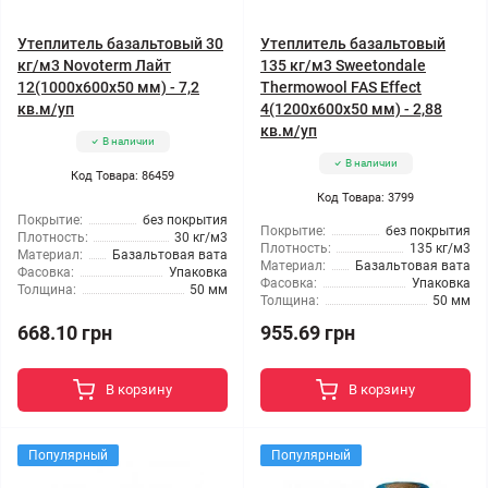
Утеплитель базальтовый 30
Утеплитель базальтовый
кг/м3 Novoterm Лайт
135 кг/м3 Sweetondale
12(1000x600x50 мм) - 7,2
Thermowool FAS Effect
кв.м/уп
4(1200x600x50 мм) - 2,88
кв.м/уп
В наличии
В наличии
Код Товара: 86459
Код Товара: 3799
Покрытие:
без покрытия
Покрытие:
без покрытия
Плотность:
30 кг/м3
Плотность:
135 кг/м3
Материал:
Базальтовая вата
Материал:
Базальтовая вата
Фасовка:
Упаковка
Фасовка:
Упаковка
Толщина:
50 мм
Толщина:
50 мм
668.10 грн
955.69 грн
В корзину
В корзину
Популярный
Популярный