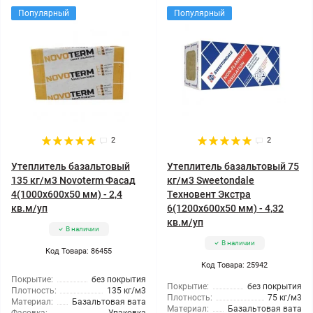
Популярный
Популярный
2
2
Утеплитель базальтовый
Утеплитель базальтовый 75
135 кг/м3 Novoterm Фасад
кг/м3 Sweetondale
4(1000x600x50 мм) - 2,4
Техновент Экстра
кв.м/уп
6(1200x600x50 мм) - 4,32
кв.м/уп
В наличии
В наличии
Код Товара: 86455
Код Товара: 25942
Покрытие:
без покрытия
Покрытие:
без покрытия
Плотность:
135 кг/м3
Плотность:
75 кг/м3
Материал:
Базальтовая вата
Материал:
Базальтовая вата