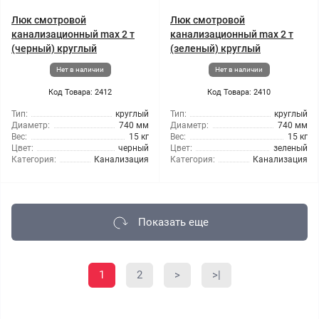
Люк смотровой
Люк смотровой
канализационный max 2 т
канализационный max 2 т
(черный) круглый
(зеленый) круглый
Нет в наличии
Нет в наличии
Код Товара: 2412
Код Товара: 2410
Тип:
круглый
Тип:
круглый
Диаметр:
740 мм
Диаметр:
740 мм
Вес:
15 кг
Вес:
15 кг
Цвет:
черный
Цвет:
зеленый
Категория:
Канализация
Категория:
Канализация
Показать еще
1
2
>
>|