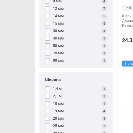
8 мм
4
В 
12 мм
7
14 мм
Ширин
5
Длина
15 мм
8
Катег
30 мм
4
40 мм
1
24.3
50 мм
1
70 мм
1
90 мм
1
Поп
Ширина
1,4 м
1
2,1 м
1
10 мм
1
19 мм
4
20 мм
3
25 мм
7