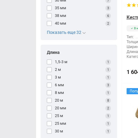
30 мм
7
35 мм
3
38 мм
6
Кист
40 мм
2
В 
Показать еще 32
Тип:
Толщи
Ширин
Длина
Длина
Катег
1,5-3 м
1
2 м
1
1 60
3 м
1
6 мм
3
Поп
8 мм
1
20 м
8
20 мм
2
25 м
1
25 мм
1
30 м
1