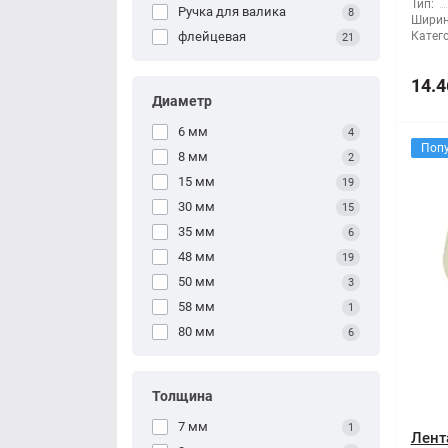
Тип:
Ручка для валика
8
Ширин
флейцевая
Катег
21
14.4
Диаметр
6 мм
4
Поп
8 мм
2
15 мм
19
30 мм
15
35 мм
6
48 мм
19
50 мм
3
58 мм
1
80 мм
6
Толщина
7 мм
1
Лент