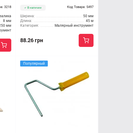
а: 3218
Код Товара: 5497
В наличии
валика
Ширина:
50 мм
8 мм
Длина:
45 м
250 мм
Категория:
Малярный инструмент
румент
88.26 грн
Популярный