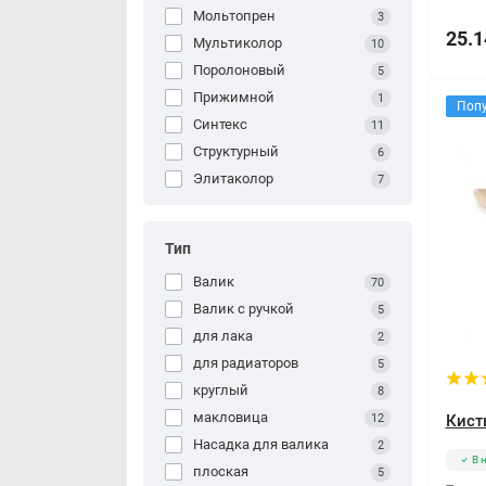
Мольтопрен
3
25.1
Мультиколор
10
Поролоновый
5
Прижимной
1
Поп
Синтекс
11
Структурный
6
Элитаколор
7
Тип
Валик
70
Валик с ручкой
5
для лака
2
для радиаторов
5
круглый
8
макловица
12
Кист
Насадка для валика
2
В 
плоская
5