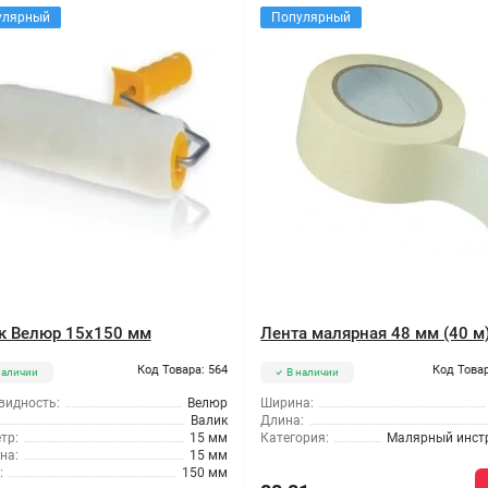
улярный
Популярный
к Велюр 15x150 мм
Лента малярная 48 мм (40 м
Код Товара: 564
Код Товар
наличии
В наличии
видность:
Велюр
Ширина:
Валик
Длина:
тр:
15 мм
Категория:
Малярный инст
на:
15 мм
:
150 мм