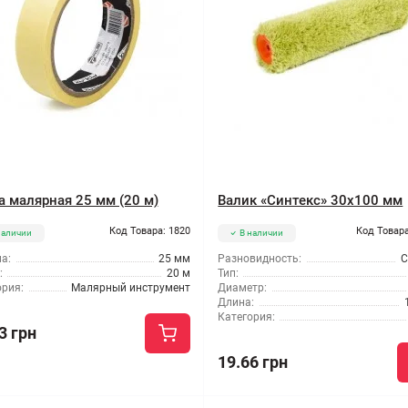
а малярная 25 мм (20 м)
Валик «Синтекс» 30x100 мм
Код Товара: 1820
Код Товара
наличии
В наличии
а:
25 мм
Разновидность:
С
:
20 м
Тип:
ория:
Малярный инструмент
Диаметр:
Длина:
Категория:
3 грн
19.66 грн