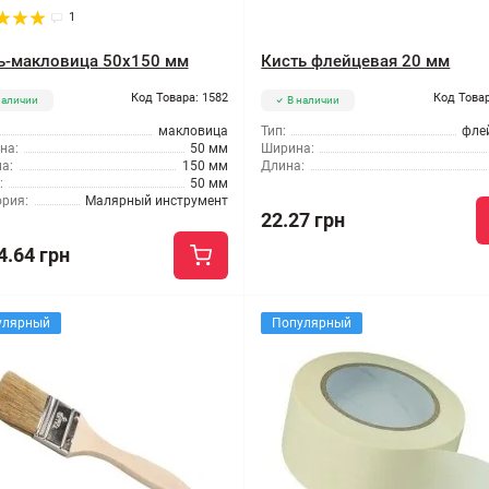
1
ь-макловица 50x150 мм
Кисть флейцевая 20 мм
Код Товара: 1582
Код Товар
наличии
В наличии
макловица
Тип:
фле
на:
50 мм
Ширина:
а:
150 мм
Длина:
:
50 мм
ория:
Малярный инструмент
22.27 грн
4.64 грн
улярный
Популярный