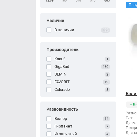
12,89
180
348
516
683
Поп
Наличие
В наличии
185
Производитель
Knauf
1
GigaBud
160
SEMIN
2
FAVORIT
19
Colorado
3
Вали
В 
Разновидность
Разно
Тип:
Велюр
14
Диаме
Гирпаинт
7
Толщи
Длина
Игольчатый
4