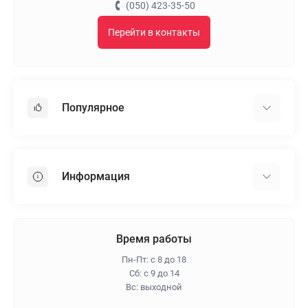
(050) 423-35-50
Перейти в контакты
Популярное
Гипсокартон
OSB
Информация
Пенопласт
Пенополистирол
Доставка
Минеральная вата
Оплата
Время работы
Клей для плитки
Контакты
Пн-Пт: с 8 до 18
Гарантия и возврат
Сб: с 9 до 14
Вс: выходной
Про магазин