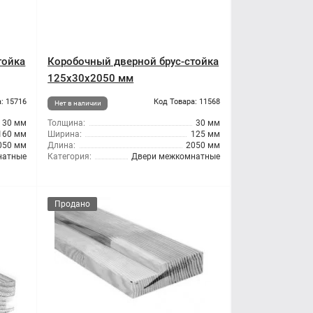
тойка
Коробочный дверной брус-стойка
125x30x2050 мм
: 15716
Код Товара: 11568
Нет в наличии
30 мм
Толщина:
30 мм
160 мм
Ширина:
125 мм
050 мм
Длина:
2050 мм
натные
Категория:
Двери межкомнатные
Продано