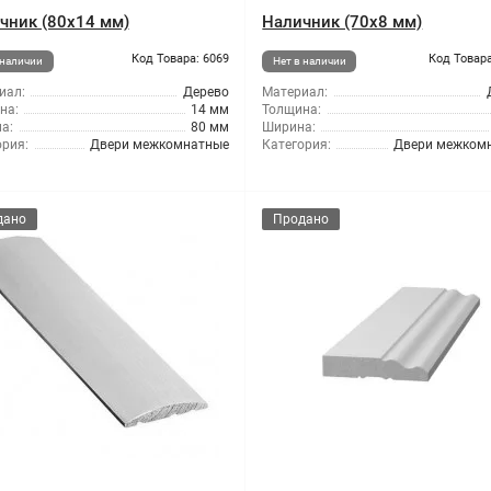
чник (80x14 мм)
Наличник (70x8 мм)
Код Товара: 6069
Код Товара
 наличии
Нет в наличии
иал:
Дерево
Материал:
на:
14 мм
Толщина:
а:
80 мм
Ширина:
ория:
Двери межкомнатные
Категория:
Двери межком
дано
Продано