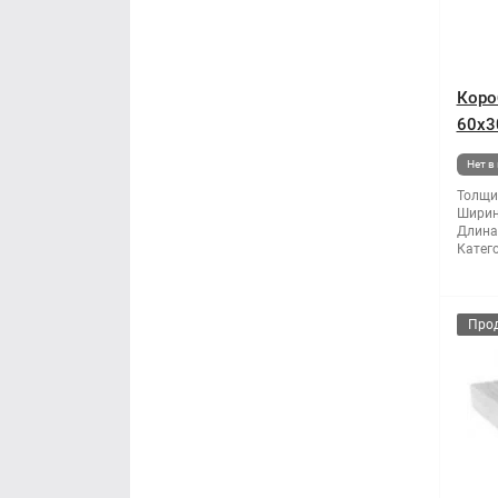
Коро
60x3
Нет в
Толщи
Ширин
Длина
Катег
Про