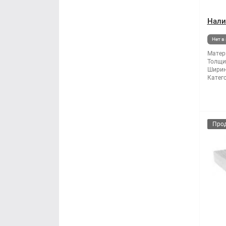
Нали
Нет в
Матер
Толщи
Ширин
Катег
Про