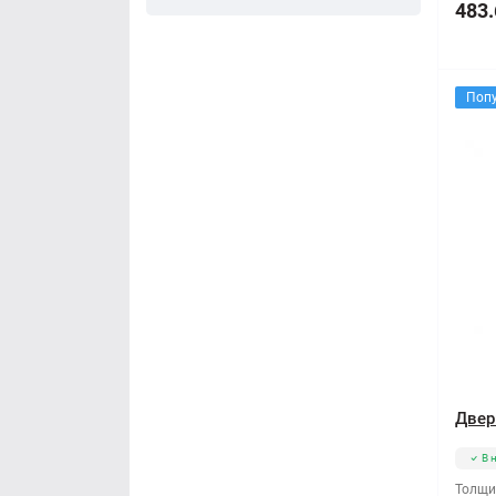
483.
Поп
Двер
В 
Толщи