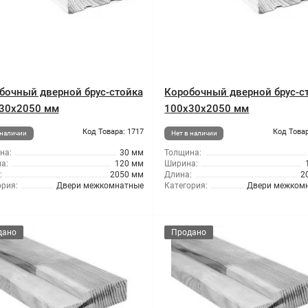
бочный дверной брус-стойка
Коробочный дверной брус-с
30x2050 мм
100x30x2050 мм
Код Товара: 1717
Код Товар
 наличии
Нет в наличии
на:
30 мм
Толщина:
а:
120 мм
Ширина:
:
2050 мм
Длина:
2
ория:
Двери межкомнатные
Категория:
Двери межком
дано
Продано