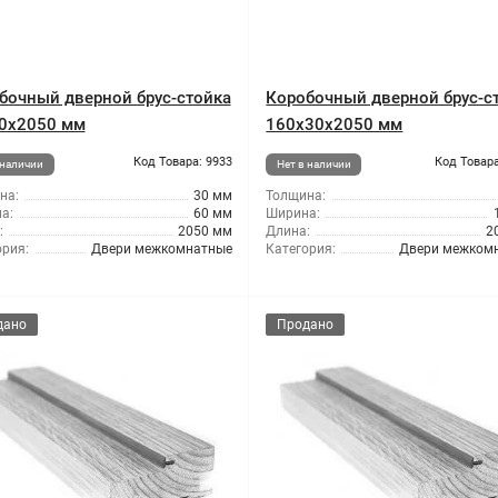
бочный дверной брус-стойка
Коробочный дверной брус-с
0x2050 мм
160x30x2050 мм
Код Товара: 9933
Код Товара
 наличии
Нет в наличии
на:
30 мм
Толщина:
а:
60 мм
Ширина:
:
2050 мм
Длина:
2
ория:
Двери межкомнатные
Категория:
Двери межком
дано
Продано