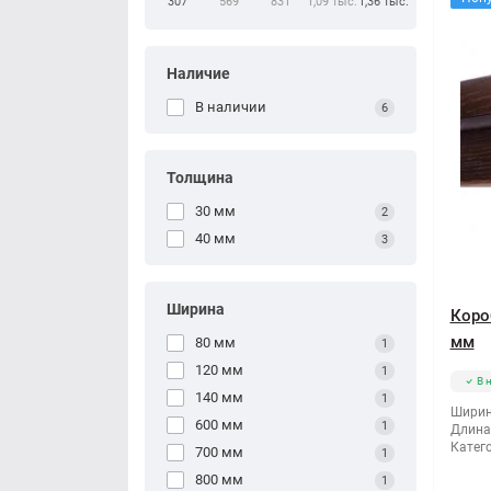
307
569
831
1,09 тыс.
1,36 тыс.
Наличие
В наличии
6
Толщина
30 мм
2
40 мм
3
Ширина
Коро
мм
80 мм
1
120 мм
1
В 
140 мм
1
Ширин
600 мм
1
Длина
Катег
700 мм
1
800 мм
1