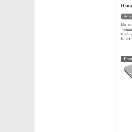
Нали
Нет в
Матер
Толщи
Ширин
Катег
Про