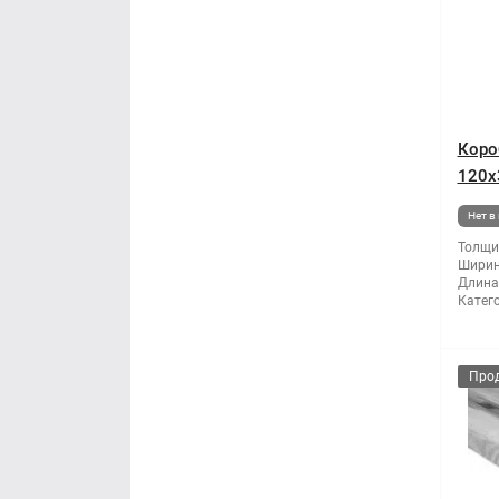
Коро
120x
Нет в
Толщи
Ширин
Длина
Катег
Про