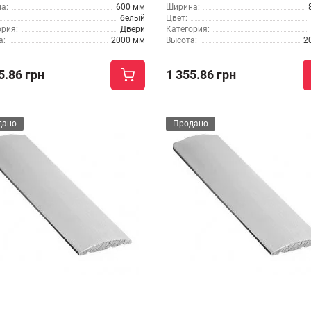
а:
600 мм
Ширина:
белый
Цвет:
ория:
Двери
Категория:
а:
2000 мм
Высота:
2
5.86 грн
1 355.86 грн
дано
Продано