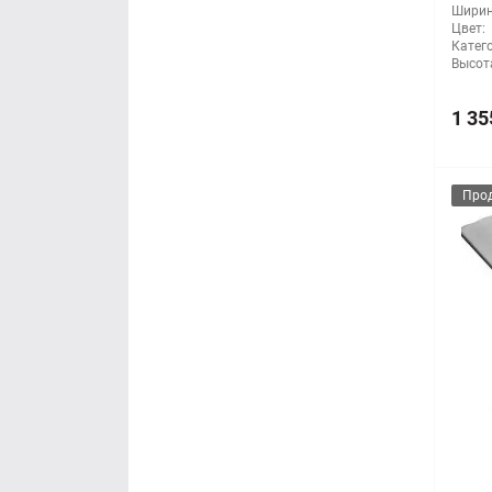
Ширин
Цвет:
Катег
Высот
1 35
Про