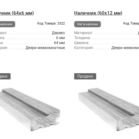
чник (64x6 мм)
Наличник (60x12 мм)
Код Товара: 2522
Код Товар
 наличии
Нет в наличии
иал:
Дерево
Материал:
на:
6 мм
Толщина:
а:
64 мм
Ширина:
ория:
Двери межкомнатные
Категория:
Двери межком
дано
Продано